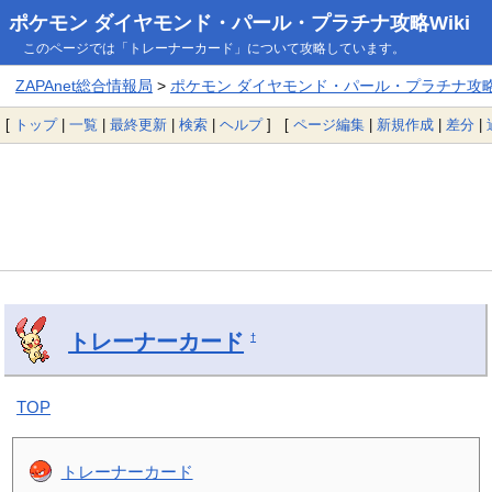
ポケモン ダイヤモンド・パール・プラチナ攻略Wiki
このページでは「トレーナーカード」について攻略しています。
ZAPAnet総合情報局
>
ポケモン ダイヤモンド・パール・プラチナ攻略W
[
トップ
|
一覧
|
最終更新
|
検索
|
ヘルプ
] [
ページ編集
|
新規作成
|
差分
|
トレーナーカード
†
TOP
トレーナーカード