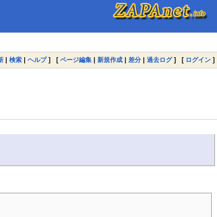
新
|
検索
|
ヘルプ
] [
ページ編集
|
新規作成
|
差分
|
過去ログ
] [
ログイン
]