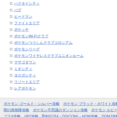
ハクタイシティ
バグ
ヒードラン
ファイトエリア
ポケッチ
ポケモンWi-Fiクラブ
ポケモンつうしんクラブコロシアム
ポケモンリーグ
ポケモンワイヤレスクラブユニオンルーム
マサゴタウン
ミオシティ
ヨスガシティ
リゾートエリア
レアポケモン
ポケモン ゴールド・シルバー攻略
ポケモン ブラック・ホワイト攻
闇の探検隊攻略
ポケモン不思議のダンジョン攻略
ポケモン ルビ
ブラX攻略
VP2攻略
聖剣伝説4・DS(COM)・HOM攻略
DQMJ攻