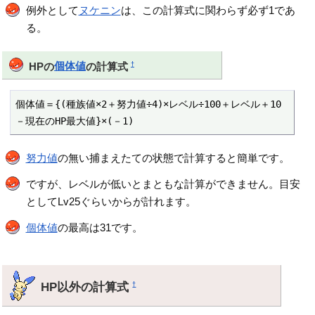
例外として
ヌケニン
は、この計算式に関わらず必ず1であ
る。
†
HPの
個体値
の計算式
個体値＝{(種族値×2＋努力値÷4)×レベル÷100＋レベル＋10
－現在のHP最大値}×(－1)
努力値
の無い捕まえたての状態で計算すると簡単です。
ですが、レベルが低いとまともな計算ができません。目安
としてLv25ぐらいからが計れます。
個体値
の最高は31です。
HP以外の計算式
†