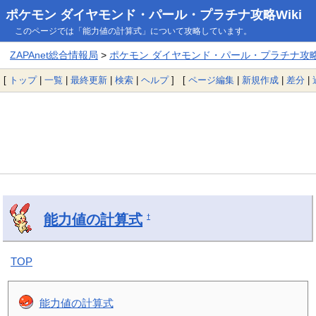
ポケモン ダイヤモンド・パール・プラチナ攻略Wiki
このページでは「能力値の計算式」について攻略しています。
ZAPAnet総合情報局
>
ポケモン ダイヤモンド・パール・プラチナ攻略W
[
トップ
|
一覧
|
最終更新
|
検索
|
ヘルプ
] [
ページ編集
|
新規作成
|
差分
|
能力値の計算式
†
TOP
能力値の計算式