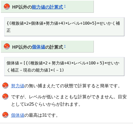
†
HP以外の
能力値の計算式
{(種族値×2+個体値+努力値÷4)×レベル÷100+5}×せいかく補
正
†
HP以外の
個体値
の計算式
個体値＝[{(種族値×2＋努力値÷4)×レベル÷100＋5}×せいか
く補正－現在の能力値]×(－1)
努力値
の無い捕まえたての状態で計算すると簡単です。
ですが、レベルが低いとまともな計算ができません。目安
としてLv25ぐらいからが計れます。
個体値
の最高は31です。