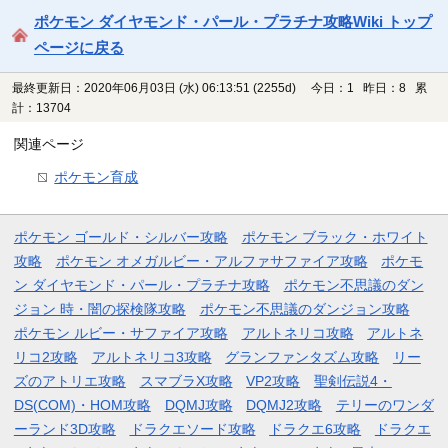
ポケモン ダイヤモンド・パール・プラチナ攻略Wiki トップ
ページに戻る
最終更新日：2020年06月03日 (水) 06:13:51
(2255d)
今日：1 昨日：8 累
計：13704
関連ページ
ポケモン育成
ポケモン ゴールド・シルバー攻略
ポケモン ブラック・ホワイト
攻略
ポケモン オメガルビー・アルファサファイア攻略
ポケモ
ン ダイヤモンド・パール・プラチナ攻略
ポケモン不思議のダン
ジョン 時・闇の探検隊攻略
ポケモン不思議のダンジョン攻略
ポケモン ルビー・サファイア攻略
アルトネリコ攻略
アルトネ
リコ2攻略
アルトネリコ3攻略
グランファンタズム攻略
リー
ズのアトリエ攻略
スマブラX攻略
VP2攻略
聖剣伝説4・
DS(COM)・HOM攻略
DQMJ攻略
DQMJ2攻略
テリーのワンダ
ーランド3D攻略
ドラクエソード攻略
ドラクエ6攻略
ドラクエ