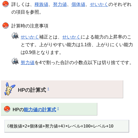
詳しくは、
種族値
、
努力値
、
個体値
、
せいかく
のそれぞれ
の項目を参照。
計算時の注意事項
せいかく
補正とは、
せいかく
による能力の上昇率のこ
とです。上がりやすい能力は1.1倍、上がりにくい能力
は0.9倍となります。
努力値
を4で割った合計の小数点以下は切り捨てです。
HPの計算式
†
†
HPの
能力値の計算式
(種族値×2+個体値+努力値÷4)×レベル÷100+レベル+10