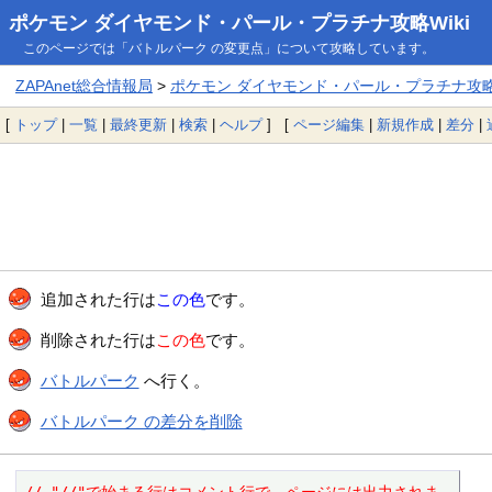
ポケモン ダイヤモンド・パール・プラチナ攻略Wiki
このページでは「バトルパーク の変更点」について攻略しています。
ZAPAnet総合情報局
>
ポケモン ダイヤモンド・パール・プラチナ攻略W
[
トップ
|
一覧
|
最終更新
|
検索
|
ヘルプ
] [
ページ編集
|
新規作成
|
差分
|
追加された行は
この色
です。
削除された行は
この色
です。
バトルパーク
へ行く。
バトルパーク の差分を削除