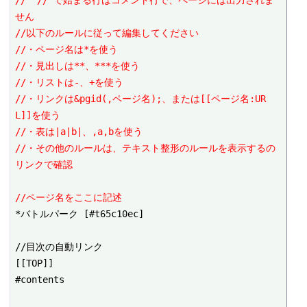
// "//"で始まる行はコメント行で、ページには出力されま
せん
//以下のルールに従って編集してください
//・ページ名は*を使う
//・見出しは**、***を使う
//・リストは-、+を使う
//・リンクは&pgid(,ページ名);、または[[ページ名:UR
L]]を使う
//・表は|a|b|、,a,bを使う
//・その他のルールは、テキスト整形のルールを表示するの
リンクで確認
//ページ名をここに記述
*バトルパーク [#t65c10ec]

//目次の自動リンク

[[TOP]]

#contents
