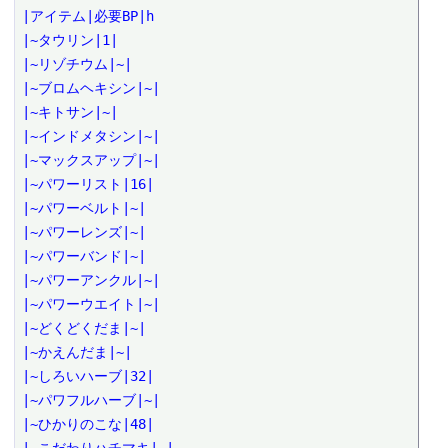
|アイテム|必要BP|h
|~タウリン|1|
|~リゾチウム|~|
|~ブロムヘキシン|~|
|~キトサン|~|
|~インドメタシン|~|
|~マックスアップ|~|
|~パワーリスト|16|
|~パワーベルト|~|
|~パワーレンズ|~|
|~パワーバンド|~|
|~パワーアンクル|~|
|~パワーウエイト|~|
|~どくどくだま|~|
|~かえんだま|~|
|~しろいハーブ|32|
|~パワフルハーブ|~|
|~ひかりのこな|48|