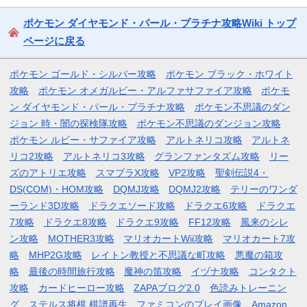
ポケモン ダイヤモンド・パール・プラチナ攻略Wiki トップ
ページに戻る
ポケモン ゴールド・シルバー攻略
ポケモン ブラック・ホワイト
攻略
ポケモン オメガルビー・アルファサファイア攻略
ポケモ
ン ダイヤモンド・パール・プラチナ攻略
ポケモン不思議のダン
ジョン 時・闇の探検隊攻略
ポケモン不思議のダンジョン攻略
ポケモン ルビー・サファイア攻略
アルトネリコ攻略
アルトネ
リコ2攻略
アルトネリコ3攻略
グランファンタズム攻略
リー
ズのアトリエ攻略
スマブラX攻略
VP2攻略
聖剣伝説4・
DS(COM)・HOM攻略
DQMJ攻略
DQMJ2攻略
テリーのワンダ
ーランド3D攻略
ドラクエソード攻略
ドラクエ6攻略
ドラクエ
7攻略
ドラクエ8攻略
ドラクエ9攻略
FF12攻略
風来のシレ
ン攻略
MOTHER3攻略
マリオカートWii攻略
マリオカート7攻
略
MHP2G攻略
レイトン教授と不思議な町攻略
悪魔の箱攻
略
最後の時間旅行攻略
魔神の笛攻略
イヅナ攻略
コンタクト
攻略
カードヒーロー攻略
ZAPAブログ2.0
色読みトレーニン
グ
ステルス将棋 棋譜再生
ファミコンのプレイ画像
Amazon