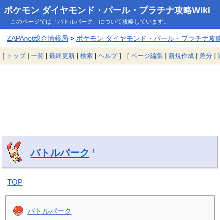
ポケモン ダイヤモンド・パール・プラチナ攻略Wiki
このページでは「バトルパーク」について攻略しています。
ZAPAnet総合情報局
>
ポケモン ダイヤモンド・パール・プラチナ攻略W
[
トップ
|
一覧
|
最終更新
|
検索
|
ヘルプ
] [
ページ編集
|
新規作成
|
差分
|
バトルパーク
†
TOP
バトルパーク