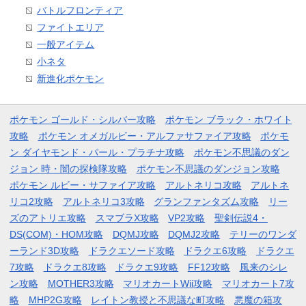
バトルフロンティア
ファイトエリア
一般アイテム
小ネタ
新進化ポケモン
ポケモン ゴールド・シルバー攻略
ポケモン ブラック・ホワイト
攻略
ポケモン オメガルビー・アルファサファイア攻略
ポケモ
ン ダイヤモンド・パール・プラチナ攻略
ポケモン不思議のダン
ジョン 時・闇の探検隊攻略
ポケモン不思議のダンジョン攻略
ポケモン ルビー・サファイア攻略
アルトネリコ攻略
アルトネ
リコ2攻略
アルトネリコ3攻略
グランファンタズム攻略
リー
ズのアトリエ攻略
スマブラX攻略
VP2攻略
聖剣伝説4・
DS(COM)・HOM攻略
DQMJ攻略
DQMJ2攻略
テリーのワンダ
ーランド3D攻略
ドラクエソード攻略
ドラクエ6攻略
ドラクエ
7攻略
ドラクエ8攻略
ドラクエ9攻略
FF12攻略
風来のシレ
ン攻略
MOTHER3攻略
マリオカートWii攻略
マリオカート7攻
略
MHP2G攻略
レイトン教授と不思議な町攻略
悪魔の箱攻