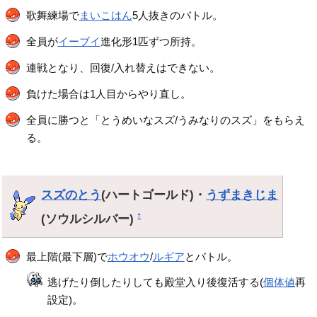
歌舞練場で
まいこはん
5人抜きのバトル。
全員が
イーブイ
進化形1匹ずつ所持。
連戦となり、回復/入れ替えはできない。
負けた場合は1人目からやり直し。
全員に勝つと「とうめいなスズ/うみなりのスズ」をもらえ
る。
スズのとう
(ハートゴールド)・
うずまきじま
(ソウルシルバー)
†
最上階(最下層)で
ホウオウ
/
ルギア
とバトル。
逃げたり倒したりしても殿堂入り後復活する(
個体値
再
設定)。