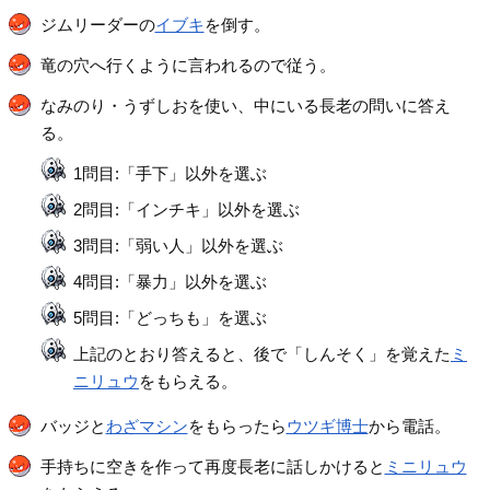
ジムリーダーの
イブキ
を倒す。
竜の穴へ行くように言われるので従う。
なみのり・うずしおを使い、中にいる長老の問いに答え
る。
1問目:「手下」以外を選ぶ
2問目:「インチキ」以外を選ぶ
3問目:「弱い人」以外を選ぶ
4問目:「暴力」以外を選ぶ
5問目:「どっちも」を選ぶ
上記のとおり答えると、後で「しんそく」を覚えた
ミ
ニリュウ
をもらえる。
バッジと
わざマシン
をもらったら
ウツギ博士
から電話。
手持ちに空きを作って再度長老に話しかけると
ミニリュウ