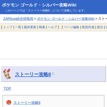
ポケモン ゴールド・シルバー攻略Wiki
このページでは「ストーリー攻略8」について攻略しています。
ZAPAnet総合情報局
>
ポケモン ゴールド・シルバー攻略Wiki
> スト
[
トップ
|
一覧
|
最終更新
|
検索
|
ヘルプ
] [
ページ編集
|
新規作成
|
差分
|
ストーリー攻略8
†
TOP
ストーリー攻略8