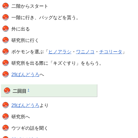
二階からスタート
一階に行き、バッグなどを貰う。
外に出る
研究所に行く
ポケモンを選ぶ「
ヒノアラシ
・
ワニノコ
・
チコリータ
」
研究所を出る際に「キズぐすり」をもらう。
29ばんどうろ
へ
†
二回目
29ばんどうろ
より
研究所へ
ウツギの話を聞く