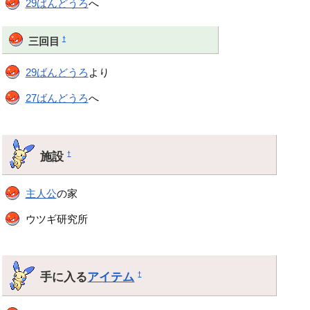
29ばんどうろ
へ
†
三回目
29ばんどうろ
より
27ばんどうろ
へ
施設
†
主人公
の家
ウツギ研究所
手に入る
アイテム
†