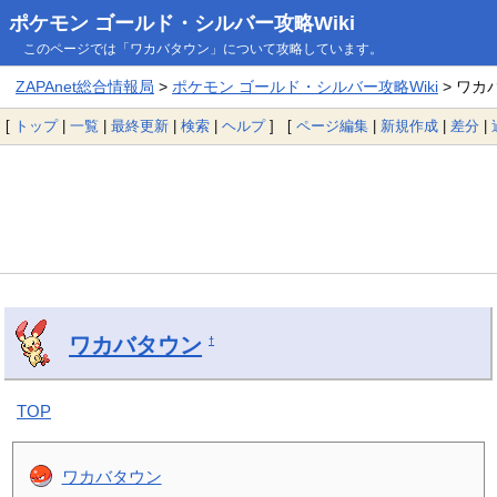
ポケモン ゴールド・シルバー攻略Wiki
このページでは「ワカバタウン」について攻略しています。
ZAPAnet総合情報局
>
ポケモン ゴールド・シルバー攻略Wiki
> ワカ
[
トップ
|
一覧
|
最終更新
|
検索
|
ヘルプ
] [
ページ編集
|
新規作成
|
差分
|
ワカバタウン
†
TOP
ワカバタウン