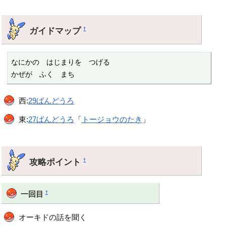
ガイドマップ
†
なにかの　はじまりを　つげる

かぜが　ふく　まち
西:
29ばんどうろ
東:
27ばんどうろ
「
トージョウのたき
」
攻略ポイント
†
†
一回目
オーキドの話を聞く