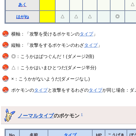
△
あく
△
△
△
◎
はがね
横軸：「攻撃を受けるポケモンの
タイプ
」
縦軸：「攻撃をするポケモンのわざ
タイプ
」
◎：こうかはばつぐんだ！(ダメージ2倍)
△：こうかはいまひとつだ(ダメージ半分)
×：こうかがないようだ(ダメージなし)
ポケモンの
タイプ
と攻撃をするわざの
タイプ
が同じ場合：ダメ
ノーマルタイプ
のポケモン
†
No.
名前
タイプ
HP
こうげき
ぼ