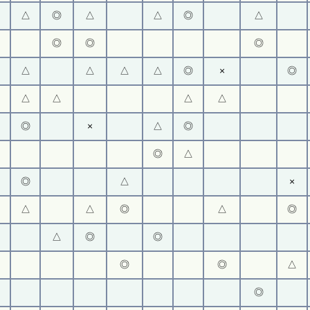
△
◎
△
△
◎
△
◎
◎
◎
△
△
△
△
◎
×
◎
△
△
△
△
◎
×
△
◎
◎
△
◎
△
×
△
△
◎
△
◎
△
◎
◎
◎
◎
△
◎