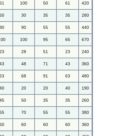
61
100
50
61
420
60
30
35
35
280
80
90
55
55
440
100
100
95
65
670
23
28
51
23
240
43
48
71
43
360
63
68
91
63
480
40
20
20
40
190
45
50
35
35
260
65
70
55
55
380
60
60
60
60
360