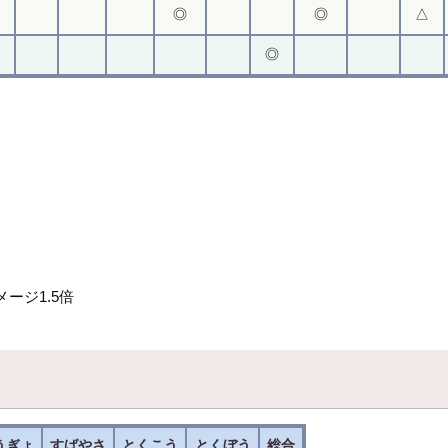
◎
◎
△
◎
ージ1.5倍
うぎょ
すばやさ
とくこう
とくぼう
総合