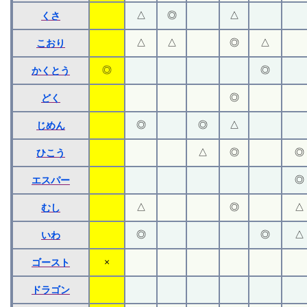
△
◎
△
くさ
△
△
◎
△
こおり
◎
◎
かくとう
◎
どく
◎
◎
△
じめん
△
◎
◎
ひこう
◎
エスパー
△
◎
△
むし
◎
◎
△
いわ
×
ゴースト
ドラゴン