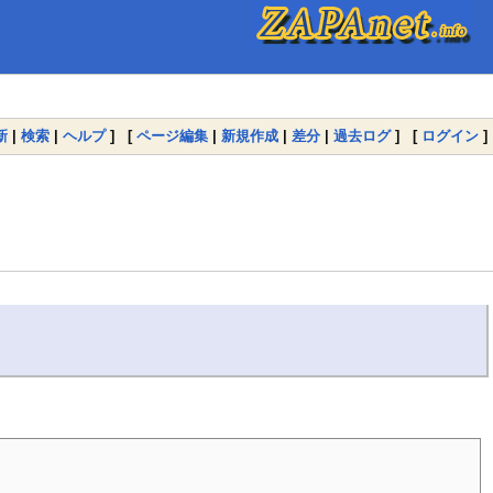
新
|
検索
|
ヘルプ
] [
ページ編集
|
新規作成
|
差分
|
過去ログ
] [
ログイン
]