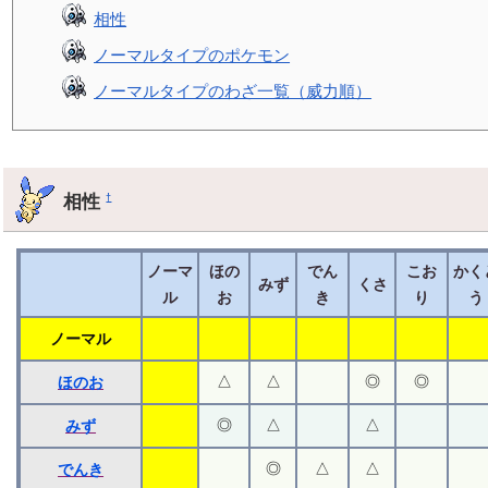
相性
ノーマルタイプのポケモン
ノーマルタイプのわざ一覧（威力順）
相性
†
ノーマ
ほの
でん
こお
かく
みず
くさ
ル
お
き
り
う
ノーマル
△
△
◎
◎
ほのお
◎
△
△
みず
◎
△
△
でんき