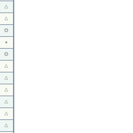
△
△
◎
×
◎
△
△
△
△
△
△