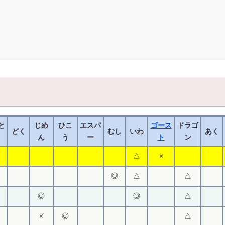
と
じめ
ひこ
エスパ
ゴース
ドラゴ
どく
むし
いわ
あく
ん
う
ー
ト
ン
△
×
◎
△
△
◎
◎
△
×
◎
△