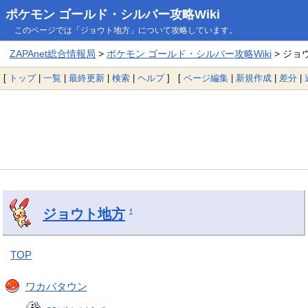
ポケモン ゴールド・シルバー攻略Wiki
このページでは「ジョウト地方」について攻略しています。
ZAPAnet総合情報局
>
ポケモン ゴールド・シルバー攻略Wiki
> ジョ
[
トップ
|
一覧
|
最終更新
|
検索
|
ヘルプ
] [
ページ編集
|
新規作成
|
差分
|
ジョウト地方
†
TOP
ワカバタウン