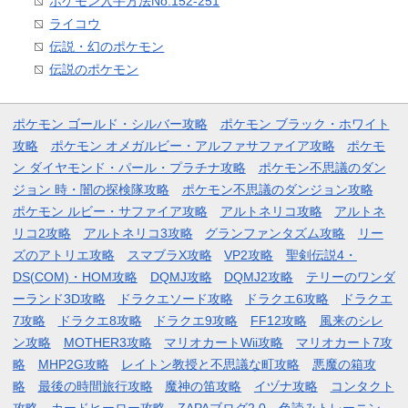
ポケモン入手方法No.152-251
ライコウ
伝説・幻のポケモン
伝説のポケモン
ポケモン ゴールド・シルバー攻略
ポケモン ブラック・ホワイト
攻略
ポケモン オメガルビー・アルファサファイア攻略
ポケモ
ン ダイヤモンド・パール・プラチナ攻略
ポケモン不思議のダン
ジョン 時・闇の探検隊攻略
ポケモン不思議のダンジョン攻略
ポケモン ルビー・サファイア攻略
アルトネリコ攻略
アルトネ
リコ2攻略
アルトネリコ3攻略
グランファンタズム攻略
リー
ズのアトリエ攻略
スマブラX攻略
VP2攻略
聖剣伝説4・
DS(COM)・HOM攻略
DQMJ攻略
DQMJ2攻略
テリーのワンダ
ーランド3D攻略
ドラクエソード攻略
ドラクエ6攻略
ドラクエ
7攻略
ドラクエ8攻略
ドラクエ9攻略
FF12攻略
風来のシレ
ン攻略
MOTHER3攻略
マリオカートWii攻略
マリオカート7攻
略
MHP2G攻略
レイトン教授と不思議な町攻略
悪魔の箱攻
略
最後の時間旅行攻略
魔神の笛攻略
イヅナ攻略
コンタクト