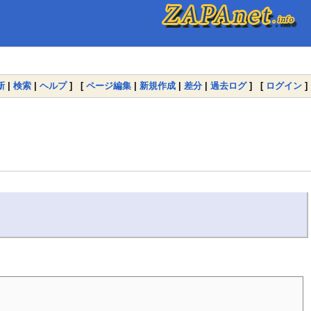
新
|
検索
|
ヘルプ
] [
ページ編集
|
新規作成
|
差分
|
過去ログ
] [
ログイン
]