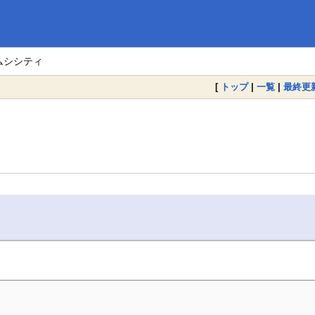
ムシシティ
[
トップ
|
一覧
|
最終更