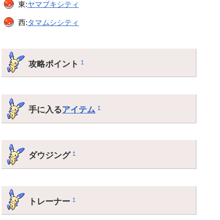
東:
ヤマブキシティ
西:
タマムシシティ
攻略ポイント
†
手に入る
アイテム
†
ダウジング
†
トレーナー
†