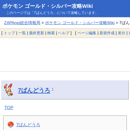
ポケモン ゴールド・シルバー攻略Wiki
このページでは「7ばんどうろ」について攻略しています。
ZAPAnet総合情報局
>
ポケモン ゴールド・シルバー攻略Wiki
> 7ば
[
トップ
|
一覧
|
最終更新
|
検索
|
ヘルプ
] [
ページ編集
|
新規作成
|
差分
|
7ばんどうろ
†
TOP
7ばんどうろ