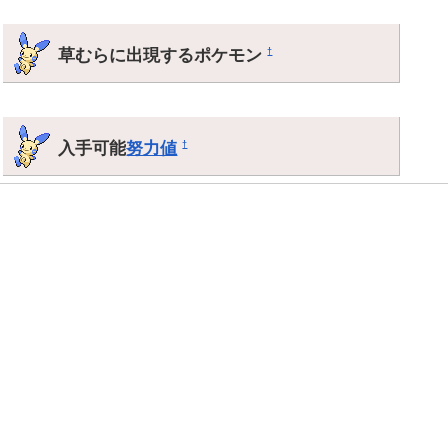
草むらに出現するポケモン
†
入手可能
努力値
†