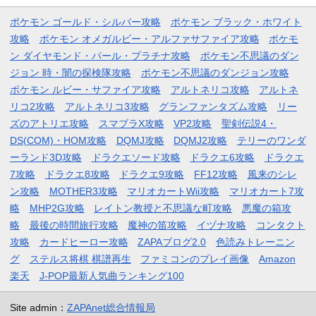
ポケモン ゴールド・シルバー攻略
ポケモン ブラック・ホワイト
攻略
ポケモン オメガルビー・アルファサファイア攻略
ポケモ
ン ダイヤモンド・パール・プラチナ攻略
ポケモン不思議のダン
ジョン 時・闇の探検隊攻略
ポケモン不思議のダンジョン攻略
ポケモン ルビー・サファイア攻略
アルトネリコ攻略
アルトネ
リコ2攻略
アルトネリコ3攻略
グランファンタズム攻略
リー
ズのアトリエ攻略
スマブラX攻略
VP2攻略
聖剣伝説4・
DS(COM)・HOM攻略
DQMJ攻略
DQMJ2攻略
テリーのワンダ
ーランド3D攻略
ドラクエソード攻略
ドラクエ6攻略
ドラクエ
7攻略
ドラクエ8攻略
ドラクエ9攻略
FF12攻略
風来のシレ
ン攻略
MOTHER3攻略
マリオカートWii攻略
マリオカート7攻
略
MHP2G攻略
レイトン教授と不思議な町攻略
悪魔の箱攻
略
最後の時間旅行攻略
魔神の笛攻略
イヅナ攻略
コンタクト
攻略
カードヒーロー攻略
ZAPAブログ2.0
色読みトレーニン
グ
ステルス将棋 棋譜再生
ファミコンのプレイ画像
Amazon
楽天
J-POP最新人気曲ランキング100
Site admin：
ZAPAnet総合情報局