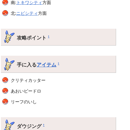
南:
トキワシティ
方面
北:
ニビシティ
方面
攻略ポイント
†
手に入る
アイテム
†
クリティカッター
あおいビードロ
リーフのいし
ダウジング
†