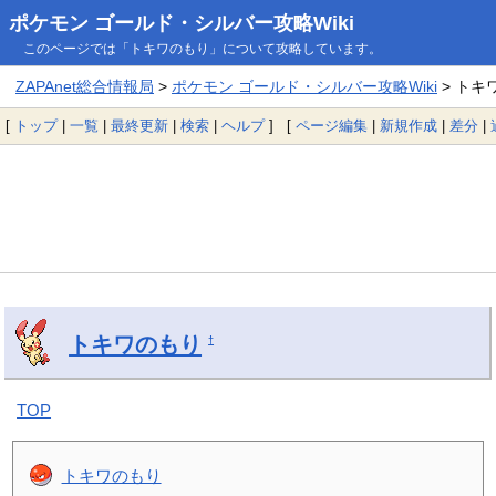
ポケモン ゴールド・シルバー攻略Wiki
このページでは「トキワのもり」について攻略しています。
ZAPAnet総合情報局
>
ポケモン ゴールド・シルバー攻略Wiki
> トキ
[
トップ
|
一覧
|
最終更新
|
検索
|
ヘルプ
] [
ページ編集
|
新規作成
|
差分
|
トキワのもり
†
TOP
トキワのもり