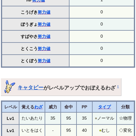
HP
努力値
0
こうげき
努力値
0
ぼうぎょ
努力値
0
すばやさ
努力値
0
とくこう
努力値
0
とくぼう
努力値
キャタピー
がレベルアップでおぼえるわざ
†
レベル
覚える
わざ
威力
命中
PP
タイプ
分類
たいあたり
35
95
35
●
ノーマル
☆物理
Lv1
いとをはく
-
95
40
●
むし
◇変化
Lv1