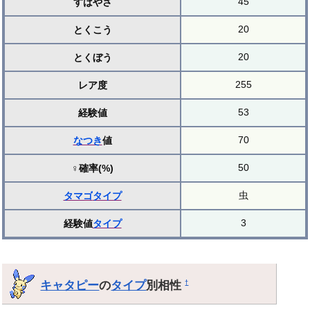
45
すばやさ
20
とくこう
20
とくぼう
255
レア度
53
経験値
70
なつき
値
50
♀確率(%)
虫
タマゴ
タイプ
3
経験値
タイプ
キャタピー
の
タイプ
別相性
†