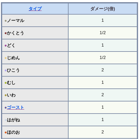
タイプ
ダメージ(倍)
1
●
ノーマル
1/2
●
かくとう
1
●
どく
1/2
●
じめん
2
●
ひこう
1
●
むし
2
●
いわ
1
●
ゴースト
1
●
はがね
2
●
ほのお