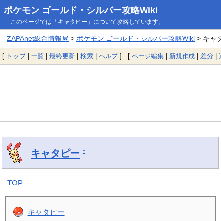
ポケモン ゴールド・シルバー攻略Wiki
このページでは「キャタピー」について攻略しています。
ZAPAnet総合情報局
>
ポケモン ゴールド・シルバー攻略Wiki
> キャ
[
トップ
|
一覧
|
最終更新
|
検索
|
ヘルプ
] [
ページ編集
|
新規作成
|
差分
|
キャタピー
†
TOP
キャタピー