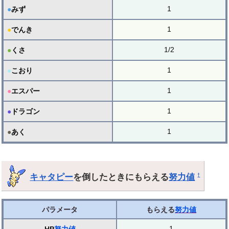
1
●
みず
1
●
でんき
1/2
●
くさ
1
●
こおり
1
●
エスパー
1
●
ドラゴン
1
●
あく
キャタピー
を倒したときにもらえる
努力値
†
パラメータ
もらえる
努力値
1