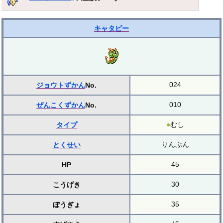
キャタピー
024
ジョウトずかん
No.
010
ぜんこくずかん
No.
●
むし
タイプ
りんぷん
とくせい
45
HP
30
こうげき
35
ぼうぎょ