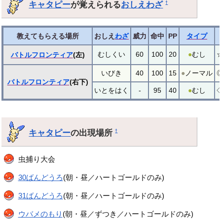
キャタピー
が覚えられる
おしえわざ
†
教えてもらえる場所
おしえ
わざ
威力
命中
PP
タイプ
むしくい
60
100
20
●
むし
バトルフロンティア
(左)
いびき
40
100
15
●
ノーマル
バトルフロンティア
(右下)
いとをはく
-
95
40
●
むし
キャタピー
の出現場所
†
虫捕り大会
30ばんどうろ
(朝・昼／ハートゴールドのみ)
31ばんどうろ
(朝・昼／ハートゴールドのみ)
ウバメのもり
(朝・昼／ずつき／ハートゴールドのみ)