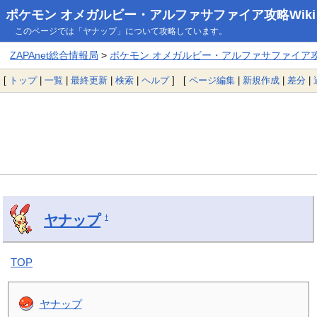
ポケモン オメガルビー・アルファサファイア攻略Wiki
このページでは「ヤナップ」について攻略しています。
ZAPAnet総合情報局
>
ポケモン オメガルビー・アルファサファイア攻略
[
トップ
|
一覧
|
最終更新
|
検索
|
ヘルプ
] [
ページ編集
|
新規作成
|
差分
|
ヤナップ
†
TOP
ヤナップ