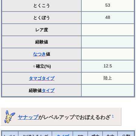
53
とくこう
48
とくぼう
レア度
経験値
なつき
値
12.5
♀確立(%)
陸上
タマゴ
タイプ
経験値
タイプ
ヤナップ
がレベルアップでおぼえるわざ
†