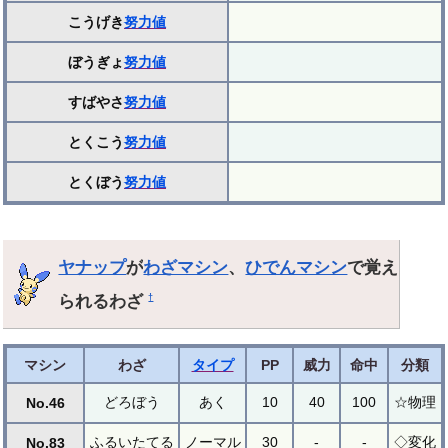
こうげき
努力値
ぼうぎょ
努力値
すばやさ
努力値
とくこう
努力値
とくぼう
努力値
ヤナップ
が
わざマシン
、
ひでんマシン
で覚え
られるわざ
†
マシン
わざ
タイプ
PP
威力
命中
分類
どろぼう
あく
10
40
100
☆物理
No.46
ふるいたてる
ノーマル
30
-
-
◇変化
No.83