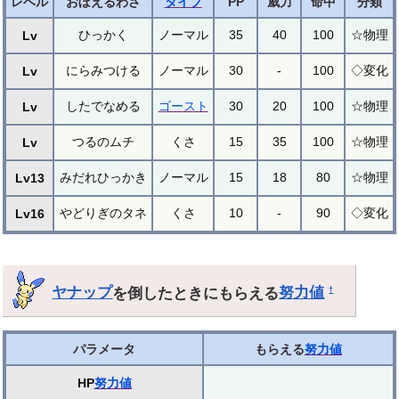
レベル
おぼえるわざ
タイプ
PP
威力
命中
分類
ひっかく
ノーマル
35
40
100
☆物理
Lv
にらみつける
ノーマル
30
-
100
◇変化
Lv
したでなめる
ゴースト
30
20
100
☆物理
Lv
つるのムチ
くさ
15
35
100
☆物理
Lv
みだれひっかき
ノーマル
15
18
80
☆物理
Lv13
やどりぎのタネ
くさ
10
-
90
◇変化
Lv16
ヤナップ
を倒したときにもらえる
努力値
†
パラメータ
もらえる
努力値
HP
努力値