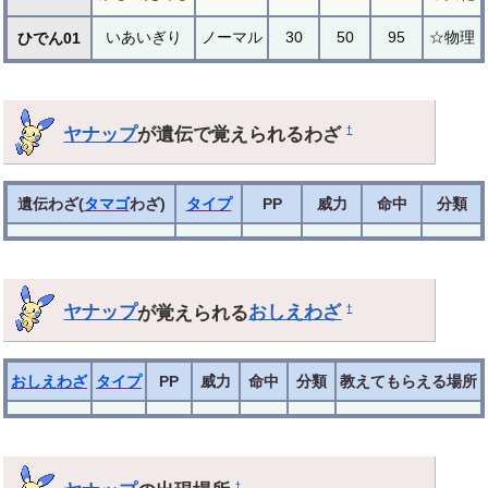
いあいぎり
ノーマル
30
50
95
☆物理
ひでん01
ヤナップ
が遺伝で覚えられるわざ
†
遺伝わざ(
タマゴ
わざ)
タイプ
PP
威力
命中
分類
ヤナップ
が覚えられる
おしえわざ
†
おしえわざ
タイプ
PP
威力
命中
分類
教えてもらえる場所
†