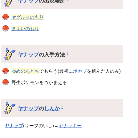
ヤナップ
の出現場所
ヤグルマのもり
まよいのもり
ヤナップ
の入手方法
†
ゆめのあとち
でもらう(最初に
ポカブ
を選んだ人のみ)
野生ポケモンをつかまえる
ヤナップ
の
しんか
†
ヤナップ
(リーフのいし)→
ヤナッキー