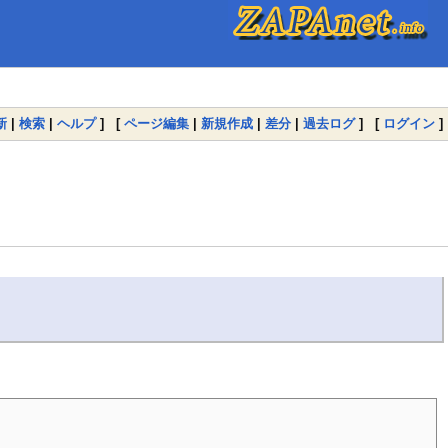
新
|
検索
|
ヘルプ
] [
ページ編集
|
新規作成
|
差分
|
過去ログ
] [
ログイン
]