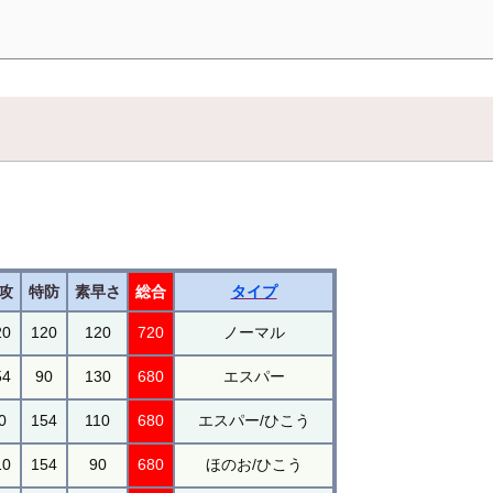
攻
特防
素早さ
総合
タイプ
20
120
120
720
ノーマル
54
90
130
680
エスパー
0
154
110
680
エスパー/ひこう
10
154
90
680
ほのお/ひこう