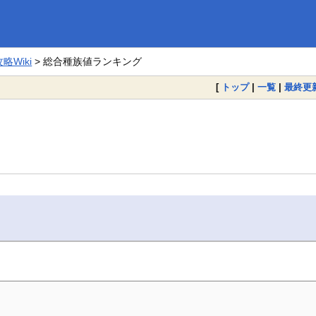
Wiki
> 総合種族値ランキング
[
トップ
|
一覧
|
最終更