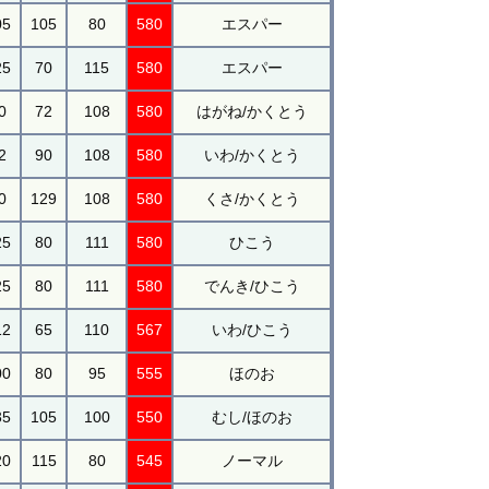
05
105
80
580
エスパー
25
70
115
580
エスパー
0
72
108
580
はがね/かくとう
2
90
108
580
いわ/かくとう
0
129
108
580
くさ/かくとう
25
80
111
580
ひこう
25
80
111
580
でんき/ひこう
12
65
110
567
いわ/ひこう
00
80
95
555
ほのお
35
105
100
550
むし/ほのお
20
115
80
545
ノーマル