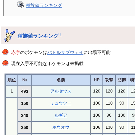
種族値ランキング
種族値ランキング
†
赤字
のポケモンは
バトルサブウェイ
に出場不可能
現在入手不可能なポケモンは未掲載
順位
№
名前
HP
攻撃
防御
特
1
アルセウス
120
120
120
1
493
ミュウツー
106
110
90
1
150
ルギア
106
90
130
9
249
ホウオウ
106
130
90
1
250