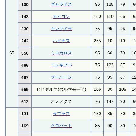
ギャラドス
95
125
79
6
130
カビゴン
160
110
65
6
143
キングドラ
75
95
95
9
230
ハピナス
255
10
10
7
242
65
ミロカロス
95
60
79
1
350
エレキブル
75
123
67
9
466
ブーバーン
75
95
67
1
467
ヒヒダルマ(ダルマモード)
105
30
105
1
555
オノノクス
76
147
90
6
612
ラプラス
130
85
80
8
131
クロバット
85
90
80
7
169