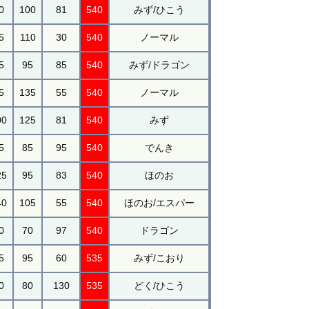
0
100
81
540
みず/ひこう
5
110
30
540
ノーマル
5
95
85
540
みず/ドラゴン
5
135
55
540
ノーマル
00
125
81
540
みず
5
85
95
540
でんき
25
95
83
540
ほのお
40
105
55
540
ほのお/エスパー
0
70
97
540
ドラゴン
5
95
60
535
みず/こおり
0
80
130
535
どく/ひこう