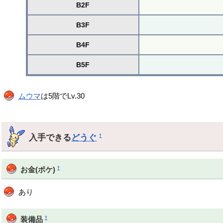
B2F
B3F
B4F
B5F
ムウマ
は5階でLv.30
入手できる
どうぐ
†
†
お金(ポケ)
あり
†
装備品