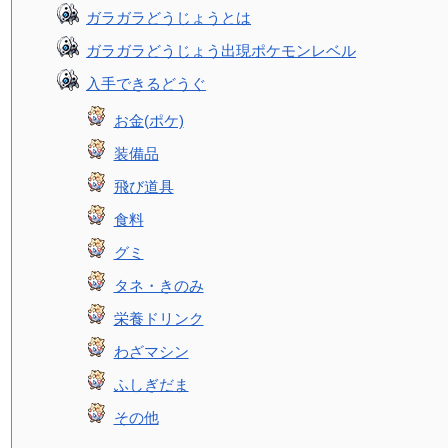
ガラガラどうじょうとは
ガラガラどうじょう出現ポケモンレベル
入手できるどうぐ
お金(ポケ)
装備品
飛び道具
食料
グミ
タネ・きのみ
栄養ドリンク
わざマシン
ふしぎだま
その他