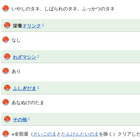
いやしのタネ、しばられのタネ、ふっかつのタネ
†
栄養
ドリンク
なし
†
わざマシン
あり
†
ふしぎだま
あなぬけのたま
†
その他
※全部屋（
さいごのま
と
たんけんたいのま
を除く）クリアし