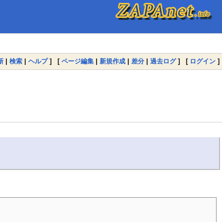
新
|
検索
|
ヘルプ
] [
ページ編集
|
新規作成
|
差分
|
過去ログ
] [
ログイン
]