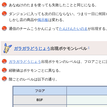
あなぬけのたまを使っても失敗したことと同じになる。
ダンジョンに入っても次の日にならない。つまり一日に何回
しかし店の商品や
掲示板
は変わる。
通信のチームこうかんによって
たんけんたいのま
が出現する
ガラガラどうじょう
出現ポケモンレベル
†
ガラガラどうじょう
出現ポケモンのレベルは、フロアごとに
経験値はポケモンごとに異なる。
階ごとのレベルは以下の通り。
フロア
B1F