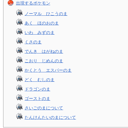
出現するポケモン
ノーマル ひこうのま
あく ほのおのま
いわ みずのま
くさのま
でんき はがねのま
こおり じめんのま
かくとう エスパーのま
どく むしのま
ドラゴンのま
ゴーストのま
さいごのまについて
たんけんたいのまについて