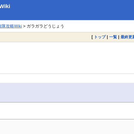
iki
攻略Wiki
> ガラガラどうじょう
[
トップ
|
一覧
|
最終更