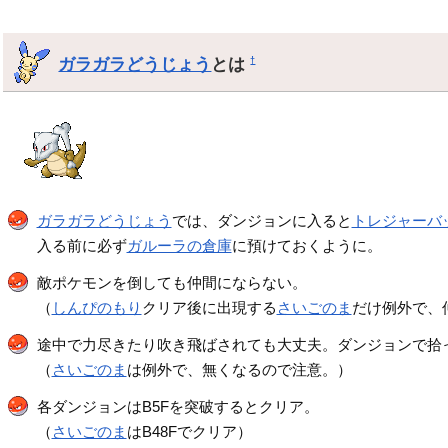
ガラガラどうじょう
とは
†
ガラガラどうじょう
では、ダンジョンに入ると
トレジャーバ
入る前に必ず
ガルーラの倉庫
に預けておくように。
敵ポケモンを倒しても仲間にならない。
（
しんぴのもり
クリア後に出現する
さいごのま
だけ例外で、
途中で力尽きたり吹き飛ばされても大丈夫。ダンジョンで拾
（
さいごのま
は例外で、無くなるので注意。）
各ダンジョンはB5Fを突破するとクリア。
（
さいごのま
はB48Fでクリア）