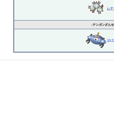
レア
↓テンガンざん
ジバ