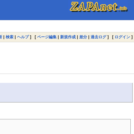
新
|
検索
|
ヘルプ
] [
ページ編集
|
新規作成
|
差分
|
過去ログ
] [
ログイン
]