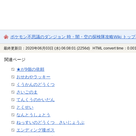
ポケモン不思議のダンジョン 時・闇・空の探検隊攻略Wiki トッ
最終更新日：2020年06月03日 (水) 06:08:01
(2256d)
HTML convert time：0.001
関連ページ
★が9個の依頼
おせわやラッキー
くうかんのどうくつ
さいごのま
てんくうのかいだん
とくせい
なんとうしょとう
ねっすいのどうくつ さいじょうぶ
エンディング後ボス