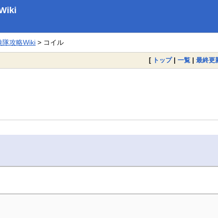
iki
攻略Wiki
> コイル
[
トップ
|
一覧
|
最終更