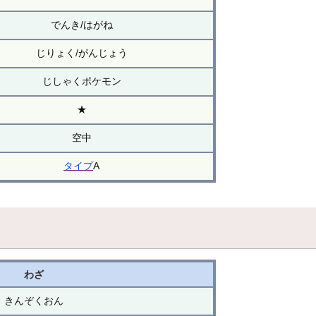
でんき/はがね
じりょく/がんじょう
じしゃくポケモン
★
空中
タイプ
A
わざ
きんぞくおん