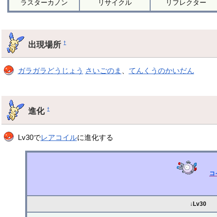
ラスターカノン
リサイクル
リフレクター
出現場所
†
ガラガラどうじょう
さいごのま
、
てんくうのかいだん
進化
†
Lv30で
レアコイル
に進化する
コ
↓Lv30