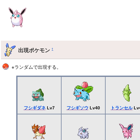
出現ポケモン
†
※ランダムで出現する。
フシギダネ
Lv7
フシギソウ
Lv40
トランセル
Lv