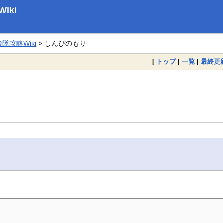
iki
攻略Wiki
> しんぴのもり
[
トップ
|
一覧
|
最終更