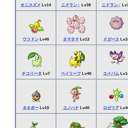
オニスズメ
Lv14
ニドラン♀
Lv38
ニドラン♂
Lv
ウツドン
Lv40
タマタマ
Lv13
ドガース
Lv1
チコリータ
Lv7
ベイリーフ
Lv40
エイパム
Lv1
タネボー
Lv15
コノハナ
Lv40
ロゼリア
Lv4