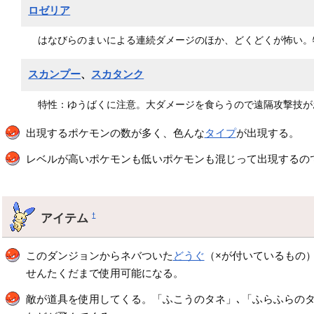
ロゼリア
はなびらのまいによる連続ダメージのほか、どくどくが怖い。
スカンプー
、
スカタンク
特性：ゆうばくに注意。大ダメージを食らうので遠隔攻撃技が
出現するポケモンの数が多く、色んな
タイプ
が出現する。
レベルが高いポケモンも低いポケモンも混じって出現するの
アイテム
†
このダンジョンからネバついた
どうぐ
（×が付いているもの
せんたくだまで使用可能になる。
敵が道具を使用してくる。「ふこうのタネ」､「ふらふらのタ