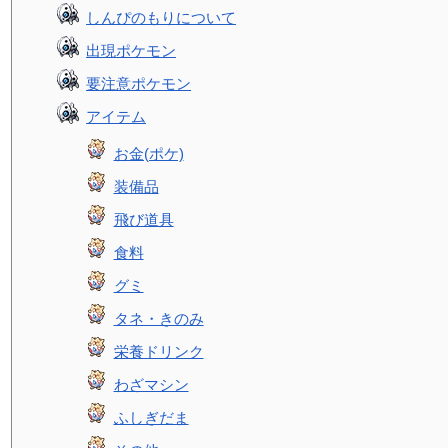
しんぴのもりについて
出現ポケモン
要注意ポケモン
アイテム
お金(ポケ)
装備品
飛び道具
食料
グミ
タネ・きのみ
栄養ドリンク
わざマシン
ふしぎだま