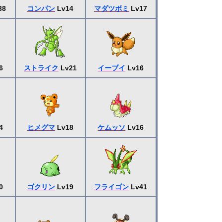
38
コンパン
Lv14
マダツボミ
Lv17
6
ストライク
Lv21
イーブイ
Lv16
4
ヒメグマ
Lv18
ケムッソ
Lv16
0
ゴクリン
Lv19
フライゴン
Lv41