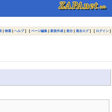
新
|
検索
|
ヘルプ
] [
ページ編集
|
新規作成
|
差分
|
過去ログ
] [
ログイン
]