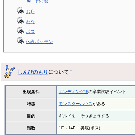
その他
お店
わな
ボス
伝説ポケモン
しんぴのもり
について
†
エンディング後
の卒業試験イベント
出現条件
モンスターハウス
がある
特徴
ギルドを そつぎょうする
目的
1F～14F + 奥底(ボス)
階数