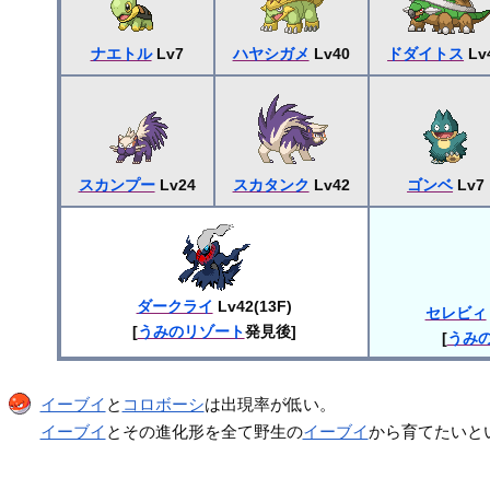
ナエトル
Lv7
ハヤシガメ
Lv40
ドダイトス
Lv
スカンプー
Lv24
スカタンク
Lv42
ゴンベ
Lv7
ダークライ
Lv42(13F)
セレビィ
[
うみのリゾート
発見後]
[
うみ
イーブイ
と
コロボーシ
は出現率が低い。
イーブイ
とその進化形を全て野生の
イーブイ
から育てたいと