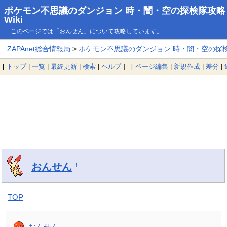
ポケモン不思議のダンジョン 時・闇・空の探検隊攻略
Wiki
このページでは「おんせん」について攻略しています。
ZAPAnet総合情報局
>
ポケモン不思議のダンジョン 時・闇・空の探検隊
[
トップ
|
一覧
|
最終更新
|
検索
|
ヘルプ
] [
ページ編集
|
新規作成
|
差分
|
おんせん
†
TOP
おんせん