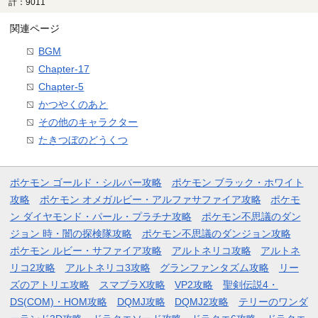
計：9011
関連ページ
BGM
Chapter-17
Chapter-5
かつやくのあと
その他のキャラクター
たきつぼのどうくつ
ポケモン ゴールド・シルバー攻略
ポケモン ブラック・ホワイト
攻略
ポケモン オメガルビー・アルファサファイア攻略
ポケモ
ン ダイヤモンド・パール・プラチナ攻略
ポケモン不思議のダン
ジョン 時・闇の探検隊攻略
ポケモン不思議のダンジョン攻略
ポケモン ルビー・サファイア攻略
アルトネリコ攻略
アルトネ
リコ2攻略
アルトネリコ3攻略
グランファンタズム攻略
リー
ズのアトリエ攻略
スマブラX攻略
VP2攻略
聖剣伝説4・
DS(COM)・HOM攻略
DQMJ攻略
DQMJ2攻略
テリーのワンダ