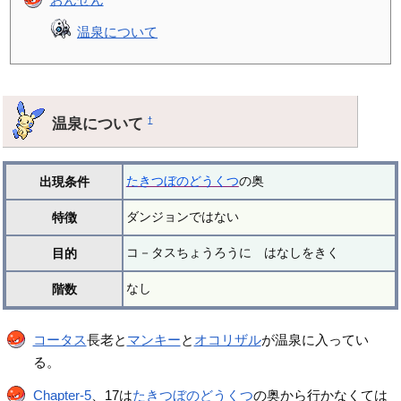
温泉について
温泉について
†
たきつぼのどうくつ
の奥
出現条件
ダンジョンではない
特徴
コ－タスちょうろうに はなしをきく
目的
なし
階数
コータス
長老と
マンキー
と
オコリザル
が温泉に入ってい
る。
Chapter-5
、17は
たきつぼのどうくつ
の奥から行かなくては