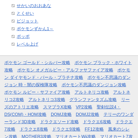
せかいのおおあな
とくせい
ピジョット
ポケモンずかん1～
ポッポ
レベル上げ
ポケモン ゴールド・シルバー攻略
ポケモン ブラック・ホワイト
攻略
ポケモン オメガルビー・アルファサファイア攻略
ポケモ
ン ダイヤモンド・パール・プラチナ攻略
ポケモン不思議のダン
ジョン 時・闇の探検隊攻略
ポケモン不思議のダンジョン攻略
ポケモン ルビー・サファイア攻略
アルトネリコ攻略
アルトネ
リコ2攻略
アルトネリコ3攻略
グランファンタズム攻略
リー
ズのアトリエ攻略
スマブラX攻略
VP2攻略
聖剣伝説4・
DS(COM)・HOM攻略
DQMJ攻略
DQMJ2攻略
テリーのワンダ
ーランド3D攻略
ドラクエソード攻略
ドラクエ6攻略
ドラクエ
7攻略
ドラクエ8攻略
ドラクエ9攻略
FF12攻略
風来のシレ
ン攻略
MOTHER3攻略
マリオカートWii攻略
マリオカート7攻