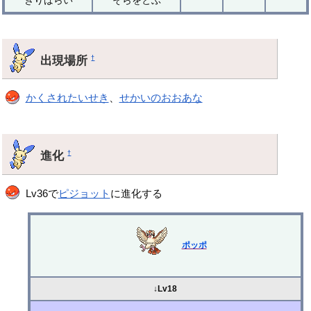
出現場所
†
かくされたいせき
、
せかいのおおあな
進化
†
Lv36で
ピジョット
に進化する
ポッポ
↓Lv18