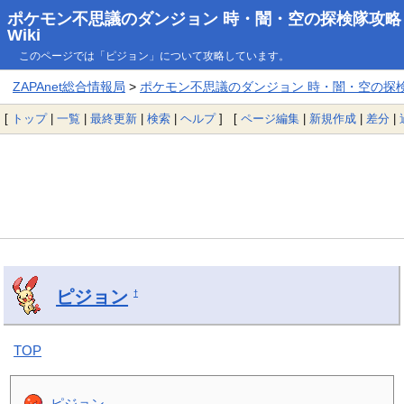
ポケモン不思議のダンジョン 時・闇・空の探検隊攻略
Wiki
このページでは「ピジョン」について攻略しています。
ZAPAnet総合情報局
>
ポケモン不思議のダンジョン 時・闇・空の探検隊
[
トップ
|
一覧
|
最終更新
|
検索
|
ヘルプ
] [
ページ編集
|
新規作成
|
差分
|
ピジョン
†
TOP
ピジョン