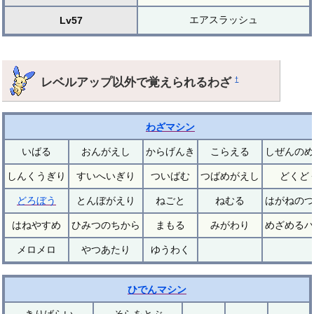
エアスラッシュ
Lv57
レベルアップ以外で覚えられるわざ
†
わざマシン
いばる
おんがえし
からげんき
こらえる
しぜんのめ
しんくうぎり
すいへいぎり
ついばむ
つばめがえし
どくど
どろぼう
とんぼがえり
ねごと
ねむる
はがねのつ
はねやすめ
ひみつのちから
まもる
みがわり
めざめるパ
メロメロ
やつあたり
ゆうわく
ひでんマシン
きりばらい
そらをとぶ