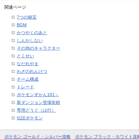
関連ページ
7つの秘宝
BGM
かつやくのあと
しんかしない
その他のキャラクター
とくせい
なだれやま
わざのれんけつ
チーム構成
トレード
ポケモンずかん101～
新ダンジョン登場依頼
専用どうぐ（は行）
伝説ポケモン
ポケモン ゴールド・シルバー攻略
ポケモン ブラック・ホワイト攻