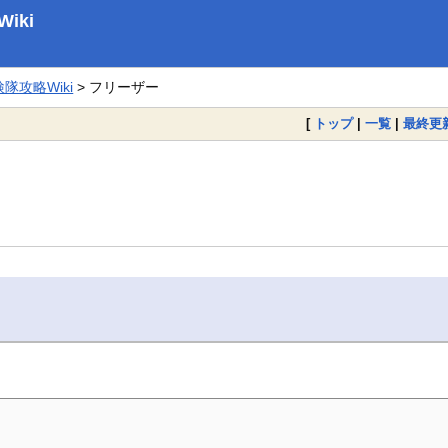
iki
攻略Wiki
> フリーザー
[
トップ
|
一覧
|
最終更