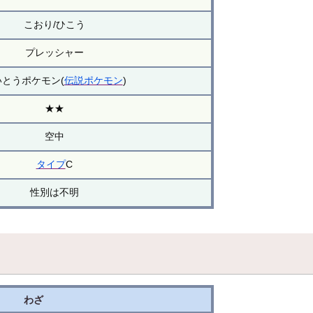
こおり/ひこう
プレッシャー
いとうポケモン(
伝説ポケモン
)
★★
空中
タイプ
C
性別は不明
わざ