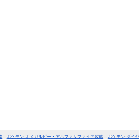
略
ポケモン オメガルビー・アルファサファイア攻略
ポケモン ダイ