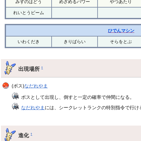
みずのはどう
めざめるパワー
やつあたり
れいとうビーム
ひでんマシン
いわくだき
きりばらい
そらをとぶ
出現場所
†
(ボス)
なだれやま
ボスとして出現し、倒すと一定の確率で仲間になる。
なだれやま
には、シークレットランクの特別指令で行け
進化
†