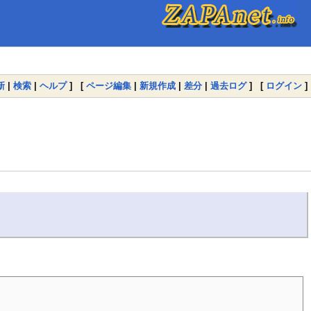
新
|
検索
|
ヘルプ
] [
ページ編集
|
新規作成
|
差分
|
過去ログ
] [
ログイン
]