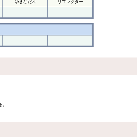
ゆきなだれ
リフレクター
る。