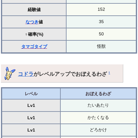
152
経験値
35
なつき
値
50
♀確率(%)
怪獣
タマゴ
タイプ
コドラ
がレベルアップでおぼえるわざ
†
レベル
おぼえるわざ
たいあたり
Lv1
かたくなる
Lv1
どろかけ
Lv1