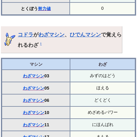
0
とくぼう
努力値
コドラ
が
わざマシン
、
ひでんマシン
で覚えら
れるわざ
†
マシン
わざ
みずのはどう
わざマシン
03
ほえる
わざマシン
05
どくどく
わざマシン
06
めざめるパワー
わざマシン
10
にほんばれ
わざマシン
11
まもる