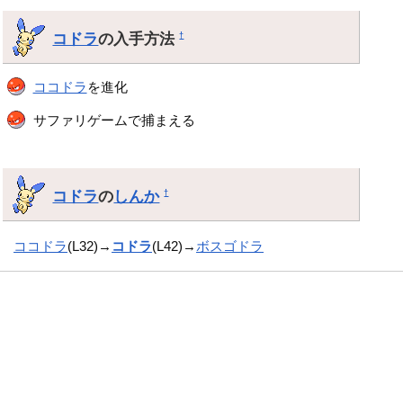
コドラ
の入手方法
†
ココドラ
を進化
サファリゲームで捕まえる
コドラ
の
しんか
†
ココドラ
(L32)→
コドラ
(L42)→
ボスゴドラ