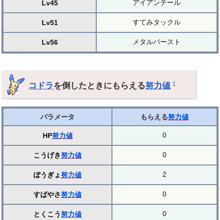
アイアンテール
Lv45
すてみタックル
Lv51
メタルバースト
Lv56
コドラ
を倒したときにもらえる
努力値
†
パラメータ
もらえる
努力値
0
HP
努力値
0
こうげき
努力値
2
ぼうぎょ
努力値
0
すばやさ
努力値
0
とくこう
努力値