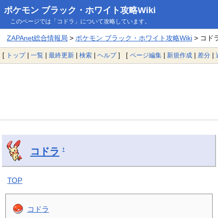
ポケモン ブラック・ホワイト攻略Wiki
このページでは「コドラ」について攻略しています。
ZAPAnet総合情報局
>
ポケモン ブラック・ホワイト攻略Wiki
> コド
[
トップ
|
一覧
|
最終更新
|
検索
|
ヘルプ
] [
ページ編集
|
新規作成
|
差分
|
コドラ
†
TOP
コドラ