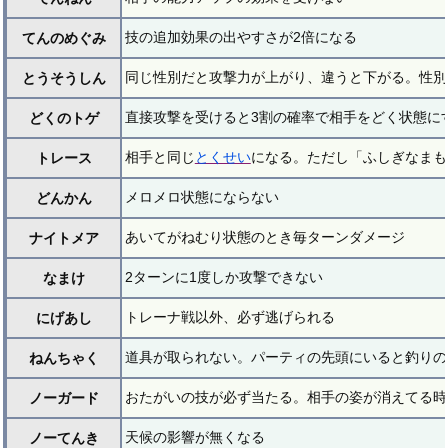
技の追加効果の出やすさが2倍になる
てんのめぐみ
同じ性別だと攻撃力が上がり、違うと下がる。性別
とうそうしん
直接攻撃を受けると3割の確率で相手をどく状態に
どくのトゲ
相手と同じ
とくせい
になる。ただし「ふしぎなまも
トレース
メロメロ状態にならない
どんかん
あいてがねむり状態のとき毎ターンダメージ
ナイトメア
2ターンに1度しか攻撃できない
なまけ
トレーナ戦以外、必ず逃げられる
にげあし
道具が取られない。パーティの先頭にいると釣りの
ねんちゃく
おたがいの技が必ず当たる。相手の姿が消えてる時
ノーガード
天候の影響が無くなる
ノーてんき