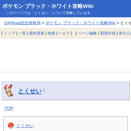
ポケモン ブラック・ホワイト攻略Wiki
このページでは「とくせい」について攻略しています。
ZAPAnet総合情報局
>
ポケモン ブラック・ホワイト攻略Wiki
> とく
[
トップ
|
一覧
|
最終更新
|
検索
|
ヘルプ
] [
ページ編集
|
新規作成
|
差分
|
とくせい
†
TOP
とくせい