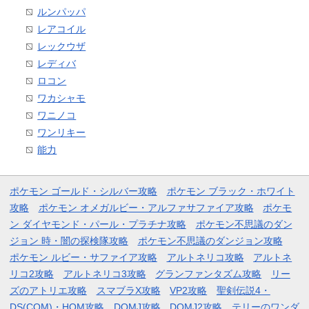
ルンパッパ
レアコイル
レックウザ
レディバ
ロコン
ワカシャモ
ワニノコ
ワンリキー
能力
ポケモン ゴールド・シルバー攻略
ポケモン ブラック・ホワイト
攻略
ポケモン オメガルビー・アルファサファイア攻略
ポケモ
ン ダイヤモンド・パール・プラチナ攻略
ポケモン不思議のダン
ジョン 時・闇の探検隊攻略
ポケモン不思議のダンジョン攻略
ポケモン ルビー・サファイア攻略
アルトネリコ攻略
アルトネ
リコ2攻略
アルトネリコ3攻略
グランファンタズム攻略
リー
ズのアトリエ攻略
スマブラX攻略
VP2攻略
聖剣伝説4・
DS(COM)・HOM攻略
DQMJ攻略
DQMJ2攻略
テリーのワンダ