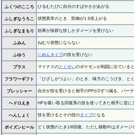
ひるむたびに自分のすばやさがあがる
ふくつのこころ
状態異常のとき、防御が1.5倍上がる
ふしぎなうろこ
効果が抜群な技しかダメージを受けない
ふしぎなまもり
ねむり状態にならない
ふみん
じめんタイプ
の技を受けない
ふゆう
マイナスの
とくせい
のポケモンが戦闘に出ていると
プラス
「ひざしがつよい」のとき、味方のこうげき、とくぼ
フラワーギフト
自分が技を受けると相手のPPが2ずつ減る。パー
プレッシャー
HPを吸い取る回復系の技を使ってきた相手に逆に
ヘドロえき
技を受けるとその技の
タイプ
になる
へんしょく
どく状態のとき1/8回復。ただし移動中はダメージ
ポイズンヒール