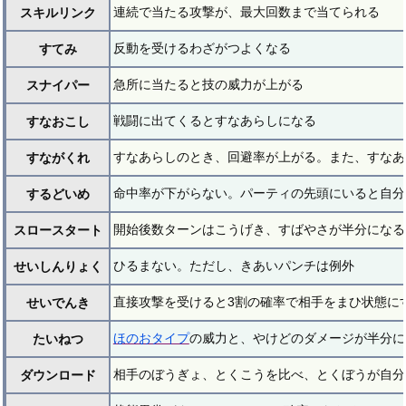
連続で当たる攻撃が、最大回数まで当てられる
スキルリンク
反動を受けるわざがつよくなる
すてみ
急所に当たると技の威力が上がる
スナイパー
戦闘に出てくるとすなあらしになる
すなおこし
すなあらしのとき、回避率が上がる。また、すなあ
すながくれ
命中率が下がらない。パーティの先頭にいると自分
するどいめ
開始後数ターンはこうげき、すばやさが半分になる
スロースタート
ひるまない。ただし、きあいパンチは例外
せいしんりょく
直接攻撃を受けると3割の確率で相手をまひ状態に
せいでんき
ほのおタイプ
の威力と、やけどのダメージが半分に
たいねつ
相手のぼうぎょ、とくこうを比べ、とくぼうが自分
ダウンロード