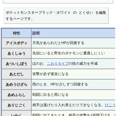
ポケットモンスターブラック・ホワイト の とくせい を編集
するページです。
特性
説明
天気があられだとHPが回復する
アイスボディ
先頭にいると野生のポケモンに遭遇しにくい
あくしゅう
ほのお、
こおりタイプ
の技の威力を半減
あついしぼう
攻撃が必ず後攻になる
あとだし
雨のとき、HPが少しずつ回復する
あめうけざら
戦闘に出ると雨になる
あめふらし
相手は逃げたり入れ替えたりできなくなる。
ひこう
ありじごく
戦闘に出てきたとき、相手の攻撃を1段階下げる。
いかく