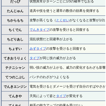
状態異常がターンごとに1/3の確率でなおる
だっぴ
道具や技を使うと通常の数倍の効果を発揮する
たんじゅん
攻撃が高くなる（
とくせい
がなくなると攻撃が1/2
ちからもち
でんきタイプ
の攻撃を受けると回復する
ちくでん
混乱状態だと回避率が上がる
ちどりあし
みずタイプ
の攻撃を受けると回復する
ちょすい
タイプ
が同じ技の威力が上がる
てきおうりょく
弱い技の威力が上がる。威力の変化するわざも影響
テクニシャン
パンチのわざがつよくなる
てつのこぶし
電気を受けるとダメージを受けず自分のすばやさが
でんきエンジン
天気によって姿と
タイプ
が変化する
てんきや
相手の能力アップの効果を受けない
てんねん