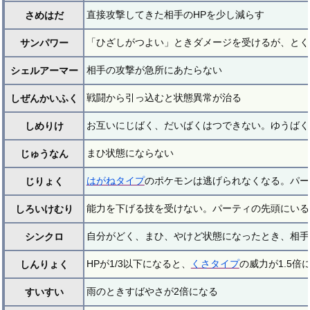
直接攻撃してきた相手のHPを少し減らす
さめはだ
「ひざしがつよい」ときダメージを受けるが、とくこ
サンパワー
相手の攻撃が急所にあたらない
シェルアーマー
戦闘から引っ込むと状態異常が治る
しぜんかいふく
お互いにじばく、だいばくはつできない。ゆうばく
しめりけ
まひ状態にならない
じゅうなん
はがねタイプ
のポケモンは逃げられなくなる。パー
じりょく
能力を下げる技を受けない。パーティの先頭にいる
しろいけむり
自分がどく、まひ、やけど状態になったとき、相手
シンクロ
HPが1/3以下になると、
くさタイプ
の威力が1.5倍
しんりょく
雨のときすばやさが2倍になる
すいすい