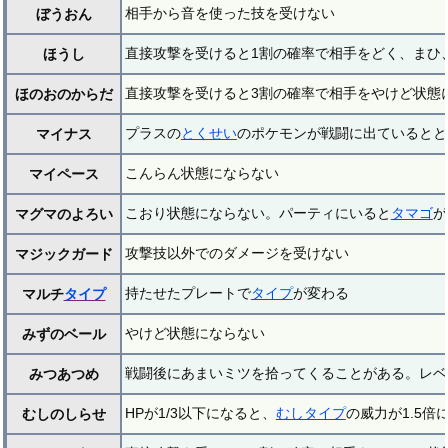
相手から音を使った技を受けない
ぼうおん
直接攻撃を受けると1割の確率で相手をどく、まひ
ほうし
直接攻撃を受けると3割の確率で相手をやけど状態
ほのおのからだ
プラスの
とくせい
のポケモンが戦闘に出ているととく
マイナス
こんらん状態にならない
マイペース
こおり状態にならない。パーティにいると
タマゴ
が
マグマのよろい
攻撃技以外でのダメージを受けない
マジックガード
持たせたプレートで
タイプ
が変わる
マルチ
タイプ
やけど状態にならない
みずのベール
戦闘後にあまいミツを拾ってくることがある。レベ
みつあつめ
HPが1/3以下になると、
むしタイプ
の威力が1.5倍
むしのしらせ