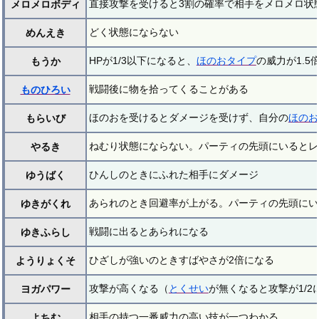
直接攻撃を受けると3割の確率で相手をメロメロ状
メロメロボディ
どく状態にならない
めんえき
HPが1/3以下になると、
ほのおタイプ
の威力が1.5
もうか
戦闘後に物を拾ってくることがある
ものひろい
ほのおを受けるとダメージを受けず、自分の
ほのお
もらいび
ねむり状態にならない。パーティの先頭にいるとレ
やるき
ひんしのときにふれた相手にダメージ
ゆうばく
あられのとき回避率が上がる。パーティの先頭にい
ゆきがくれ
戦闘に出るとあられになる
ゆきふらし
ひざしが強いのときすばやさが2倍になる
ようりょくそ
攻撃が高くなる（
とくせい
が無くなると攻撃が1/2
ヨガパワー
相手の持つ一番威力の高い技が一つわかる
よちむ