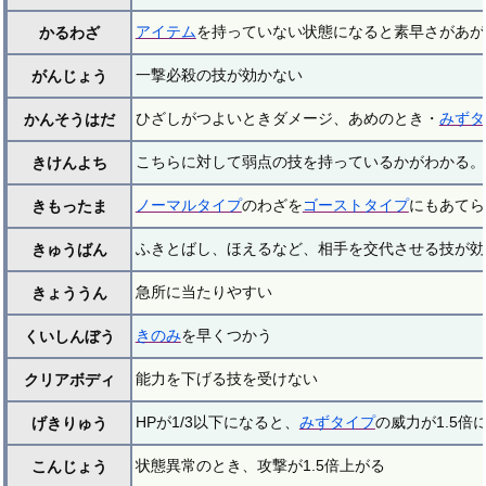
アイテム
を持っていない状態になると素早さがあが
かるわざ
一撃必殺の技が効かない
がんじょう
ひざしがつよいときダメージ、あめのとき・
みずタ
かんそうはだ
こちらに対して弱点の技を持っているかがわかる。
きけんよち
ノーマルタイプ
のわざを
ゴーストタイプ
にもあてら
きもったま
ふきとばし、ほえるなど、相手を交代させる技が効
きゅうばん
急所に当たりやすい
きょううん
きのみ
を早くつかう
くいしんぼう
能力を下げる技を受けない
クリアボディ
HPが1/3以下になると、
みずタイプ
の威力が1.5倍
げきりゅう
状態異常のとき、攻撃が1.5倍上がる
こんじょう