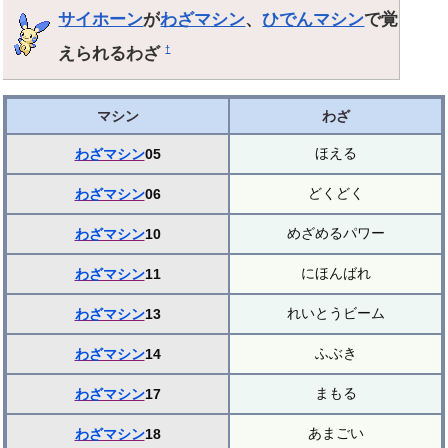
サイホーン
が
わざマシン
、
ひでんマシン
で覚
えられるわざ
†
マシン
わざ
ほえる
わざマシン
05
どくどく
わざマシン
06
めざめるパワー
わざマシン
10
にほんばれ
わざマシン
11
れいとうビーム
わざマシン
13
ふぶき
わざマシン
14
まもる
わざマシン
17
あまごい
わざマシン
18