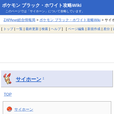
ポケモン ブラック・ホワイト攻略Wiki
このページでは「サイホーン」について攻略しています。
ZAPAnet総合情報局
>
ポケモン ブラック・ホワイト攻略Wiki
> サイ
[
トップ
|
一覧
|
最終更新
|
検索
|
ヘルプ
] [
ページ編集
|
新規作成
|
差分
|
サイホーン
†
TOP
サイホーン