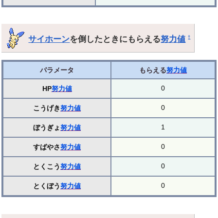
サイホーン
を倒したときにもらえる
努力値
†
パラメータ
もらえる
努力値
0
HP
努力値
0
こうげき
努力値
1
ぼうぎょ
努力値
0
すばやさ
努力値
0
とくこう
努力値
0
とくぼう
努力値