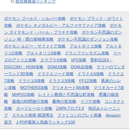
総合種族値ランキング
ポケモン ゴールド・シルバー攻略
ポケモン ブラック・ホワイト
攻略
ポケモン オメガルビー・アルファサファイア攻略
ポケモ
ン ダイヤモンド・パール・プラチナ攻略
ポケモン不思議のダン
ジョン 時・闇の探検隊攻略
ポケモン不思議のダンジョン攻略
ポケモン ルビー・サファイア攻略
アルトネリコ攻略
アルトネ
リコ2攻略
アルトネリコ3攻略
グランファンタズム攻略
リー
ズのアトリエ攻略
スマブラX攻略
VP2攻略
聖剣伝説4・
DS(COM)・HOM攻略
DQMJ攻略
DQMJ2攻略
テリーのワンダ
ーランド3D攻略
ドラクエソード攻略
ドラクエ6攻略
ドラクエ
7攻略
ドラクエ8攻略
ドラクエ9攻略
FF12攻略
風来のシレ
ン攻略
MOTHER3攻略
マリオカートWii攻略
マリオカート7攻
略
MHP2G攻略
レイトン教授と不思議な町攻略
悪魔の箱攻
略
最後の時間旅行攻略
魔神の笛攻略
イヅナ攻略
コンタクト
攻略
カードヒーロー攻略
ZAPAブログ2.0
色読みトレーニン
グ
ステルス将棋 棋譜再生
ファミコンのプレイ画像
Amazon
楽天
J-POP最新人気曲ランキング100