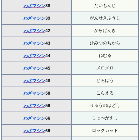
だいもんじ
わざマシン
38
がんせきふうじ
わざマシン
39
からげんき
わざマシン
42
ひみつのちから
わざマシン
43
ねむる
わざマシン
44
メロメロ
わざマシン
45
どろぼう
わざマシン
46
こらえる
わざマシン
58
りゅうのはどう
わざマシン
59
しっぺがえし
わざマシン
66
ロックカット
わざマシン
69