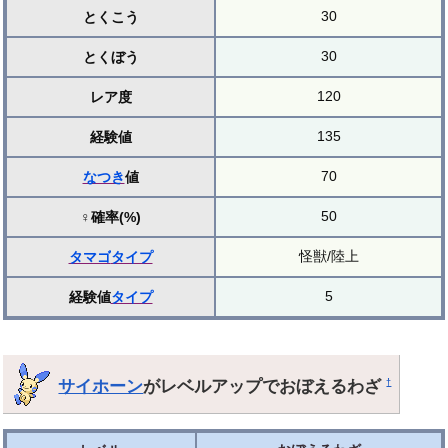
30
とくこう
30
とくぼう
120
レア度
135
経験値
70
なつき
値
50
♀確率(%)
怪獣/陸上
タマゴ
タイプ
5
経験値
タイプ
サイホーン
がレベルアップでおぼえるわざ
†