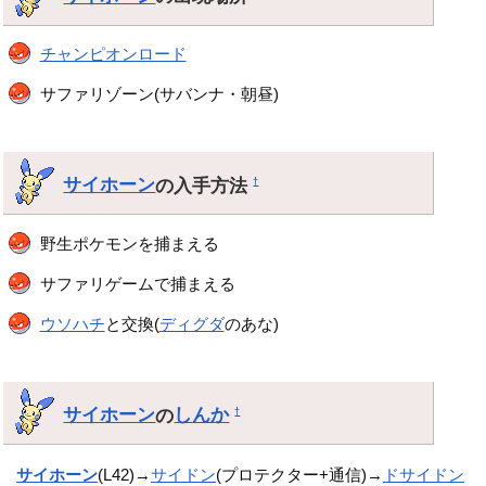
チャンピオンロード
サファリゾーン(サバンナ・朝昼)
サイホーン
の入手方法
†
野生ポケモンを捕まえる
サファリゲームで捕まえる
ウソハチ
と交換(
ディグダ
のあな)
サイホーン
の
しんか
†
サイホーン
(L42)→
サイドン
(プロテクター+通信)→
ドサイドン