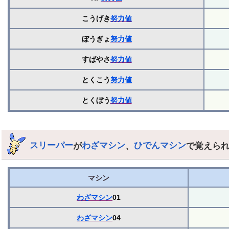
こうげき
努力値
ぼうぎょ
努力値
すばやさ
努力値
とくこう
努力値
とくぼう
努力値
スリーパー
が
わざマシン
、
ひでんマシン
で覚えら
マシン
わざマシン
01
わざマシン
04