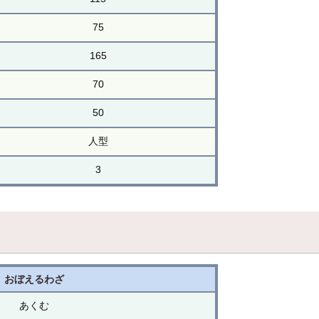
75
165
70
50
人型
3
おぼえるわざ
あくむ