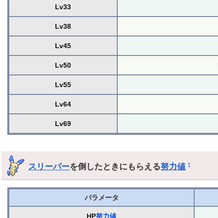
Lv33
Lv38
Lv45
Lv50
Lv55
Lv64
Lv69
スリーパー
を倒したときにもらえる
努力値
†
パラメータ
HP
努力値