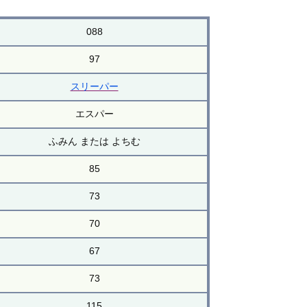
088
97
スリーパー
エスパー
ふみん または よちむ
85
73
70
67
73
115