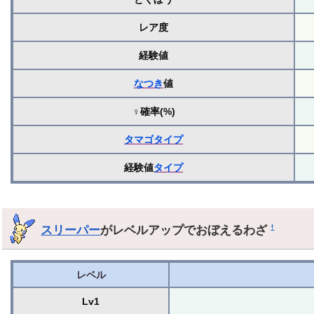
レア度
経験値
なつき
値
♀確率(%)
タマゴ
タイプ
経験値
タイプ
スリーパー
がレベルアップでおぼえるわざ
†
レベル
Lv1