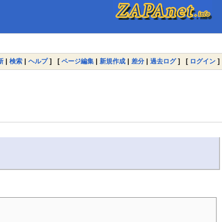
新
|
検索
|
ヘルプ
] [
ページ編集
|
新規作成
|
差分
|
過去ログ
] [
ログイン
]