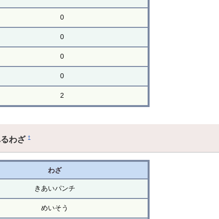
0
0
0
0
2
れるわざ
†
わざ
きあいパンチ
めいそう