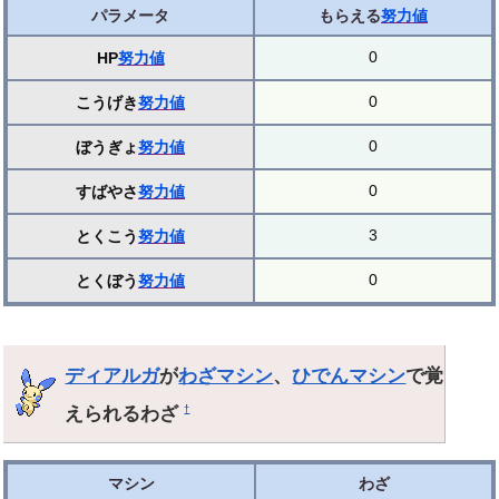
パラメータ
もらえる
努力値
0
HP
努力値
0
こうげき
努力値
0
ぼうぎょ
努力値
0
すばやさ
努力値
3
とくこう
努力値
0
とくぼう
努力値
ディアルガ
が
わざマシン
、
ひでんマシン
で覚
えられるわざ
†
マシン
わざ