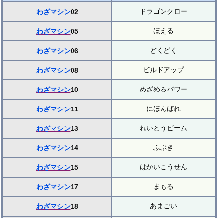
ドラゴンクロー
わざマシン
02
ほえる
わざマシン
05
どくどく
わざマシン
06
ビルドアップ
わざマシン
08
めざめるパワー
わざマシン
10
にほんばれ
わざマシン
11
れいとうビーム
わざマシン
13
ふぶき
わざマシン
14
はかいこうせん
わざマシン
15
まもる
わざマシン
17
あまごい
わざマシン
18