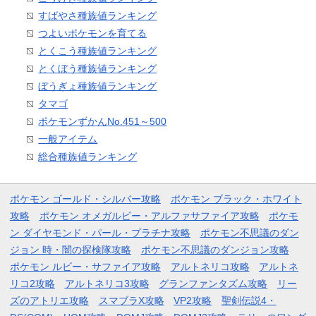
すばやさ種族値ランキング
つよいポケモンを育てる
とくこう種族値ランキング
とくぼう種族値ランキング
ぼうぎょ種族値ランキング
タマゴ
ポケモンずかんNo.451～500
一般アイテム
総合種族値ランキング
ポケモン ゴールド・シルバー攻略
ポケモン ブラック・ホワイト
攻略
ポケモン オメガルビー・アルファサファイア攻略
ポケモ
ン ダイヤモンド・パール・プラチナ攻略
ポケモン不思議のダン
ジョン 時・闇の探検隊攻略
ポケモン不思議のダンジョン攻略
ポケモン ルビー・サファイア攻略
アルトネリコ攻略
アルトネ
リコ2攻略
アルトネリコ3攻略
グランファンタズム攻略
リー
ズのアトリエ攻略
スマブラX攻略
VP2攻略
聖剣伝説4・