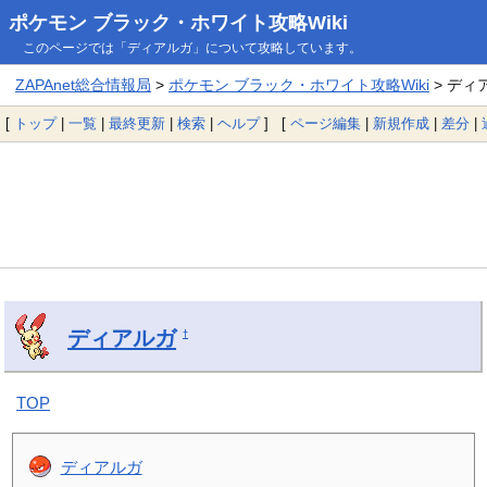
ポケモン ブラック・ホワイト攻略Wiki
このページでは「ディアルガ」について攻略しています。
ZAPAnet総合情報局
>
ポケモン ブラック・ホワイト攻略Wiki
> ディ
[
トップ
|
一覧
|
最終更新
|
検索
|
ヘルプ
] [
ページ編集
|
新規作成
|
差分
|
ディアルガ
†
TOP
ディアルガ