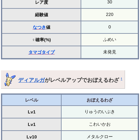
30
レア度
220
経験値
0
なつき
値
ふめい
♀確率(%)
未発見
タマゴ
タイプ
ディアルガ
がレベルアップでおぼえるわざ
†
レベル
おぼえるわざ
りゅうのいぶき
Lv1
こわいかお
Lv1
メタルクロー
Lv10