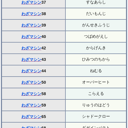
すなあらし
わざマシン
37
だいもんじ
わざマシン
38
がんせきふうじ
わざマシン
39
つばめがえし
わざマシン
40
からげんき
わざマシン
42
ひみつのちから
わざマシン
43
ねむる
わざマシン
44
オーバーヒート
わざマシン
50
こらえる
わざマシン
58
りゅうのはどう
わざマシン
59
シャドークロー
わざマシン
65
ギガインパクト