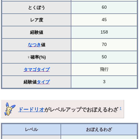
60
とくぼう
45
レア度
158
経験値
70
なつき
値
50
♀確率(%)
飛行
タマゴ
タイプ
3
経験値
タイプ
ドードリオ
がレベルアップでおぼえるわざ
†
レベル
おぼえるわざ