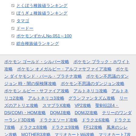
とくぼう種族値ランキング
ぼうぎょ種族値ランキング
タマゴ
ドードー
ポケモンずかんNo.051～100
総合種族値ランキング
ポケモン ゴールド・シルバー攻略
ポケモン ブラック・ホワイト
攻略
ポケモン オメガルビー・アルファサファイア攻略
ポケモ
ン ダイヤモンド・パール・プラチナ攻略
ポケモン不思議のダン
ジョン 時・闇の探検隊攻略
ポケモン不思議のダンジョン攻略
ポケモン ルビー・サファイア攻略
アルトネリコ攻略
アルトネ
リコ2攻略
アルトネリコ3攻略
グランファンタズム攻略
リー
ズのアトリエ攻略
スマブラX攻略
VP2攻略
聖剣伝説4・
DS(COM)・HOM攻略
DQMJ攻略
DQMJ2攻略
テリーのワンダ
ーランド3D攻略
ドラクエソード攻略
ドラクエ6攻略
ドラクエ
7攻略
ドラクエ8攻略
ドラクエ9攻略
FF12攻略
風来のシレ
ン攻略
MOTHER3攻略
マリオカートWii攻略
マリオカート7攻