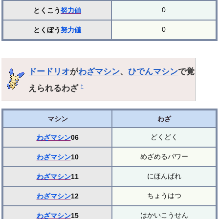
0
とくこう
努力値
0
とくぼう
努力値
ドードリオ
が
わざマシン
、
ひでんマシン
で覚
えられるわざ
†
マシン
わざ
どくどく
わざマシン
06
めざめるパワー
わざマシン
10
にほんばれ
わざマシン
11
ちょうはつ
わざマシン
12
はかいこうせん
わざマシン
15