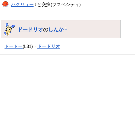
ハクリュー
♀と交換(フスベシティ)
ドードリオ
の
しんか
†
ドードー
(L31)→
ドードリオ