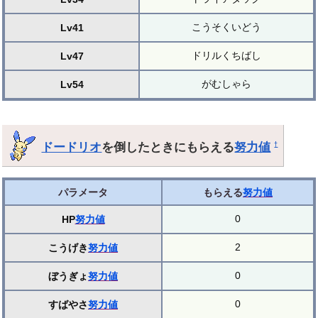
こうそくいどう
Lv41
ドリルくちばし
Lv47
がむしゃら
Lv54
ドードリオ
を倒したときにもらえる
努力値
†
パラメータ
もらえる
努力値
0
HP
努力値
2
こうげき
努力値
0
ぼうぎょ
努力値
0
すばやさ
努力値