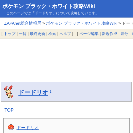
ポケモン ブラック・ホワイト攻略Wiki
このページでは「ドードリオ」について攻略しています。
ZAPAnet総合情報局
>
ポケモン ブラック・ホワイト攻略Wiki
> ドー
[
トップ
|
一覧
|
最終更新
|
検索
|
ヘルプ
] [
ページ編集
|
新規作成
|
差分
|
ドードリオ
†
TOP
ドードリオ