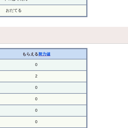
おだてる
もらえる
努力値
0
2
0
0
0
0