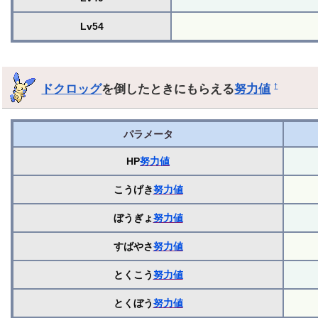
Lv54
ドクロッグ
を倒したときにもらえる
努力値
†
パラメータ
HP
努力値
こうげき
努力値
ぼうぎょ
努力値
すばやさ
努力値
とくこう
努力値
とくぼう
努力値