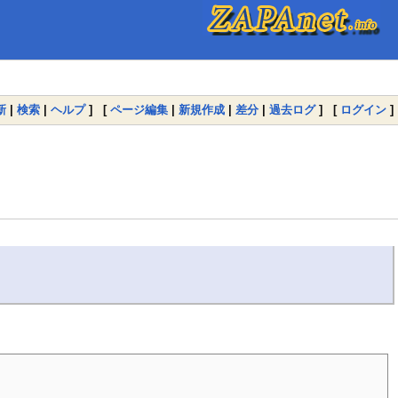
新
|
検索
|
ヘルプ
] [
ページ編集
|
新規作成
|
差分
|
過去ログ
] [
ログイン
]