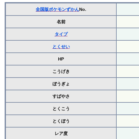
全国版ポケモンずかん
No.
名前
タイプ
とくせい
HP
こうげき
ぼうぎょ
すばやさ
とくこう
とくぼう
レア度