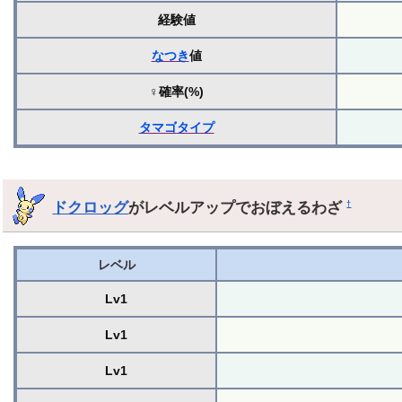
経験値
なつき
値
♀確率(%)
タマゴ
タイプ
ドクロッグ
がレベルアップでおぼえるわざ
†
レベル
Lv1
Lv1
Lv1