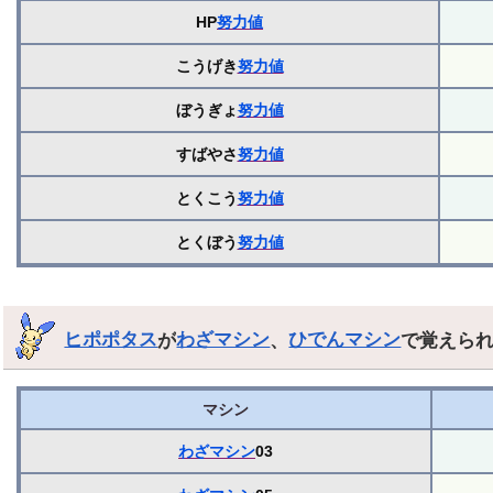
HP
努力値
こうげき
努力値
ぼうぎょ
努力値
すばやさ
努力値
とくこう
努力値
とくぼう
努力値
ヒポポタス
が
わざマシン
、
ひでんマシン
で覚えら
マシン
わざマシン
03