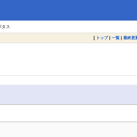
ポタス
[
トップ
|
一覧
|
最終更