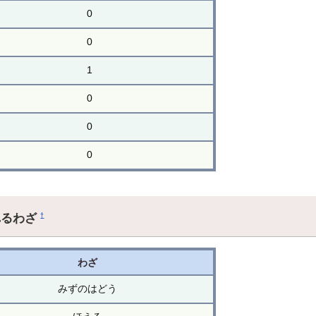
0
0
1
0
0
0
れるわざ
†
わざ
みずのはどう