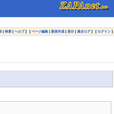
新
|
検索
|
ヘルプ
] [
ページ編集
|
新規作成
|
差分
|
過去ログ
] [
ログイン
]