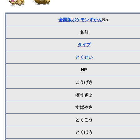
全国版ポケモンずかん
No.
名前
タイプ
とくせい
HP
こうげき
ぼうぎょ
すばやさ
とくこう
とくぼう