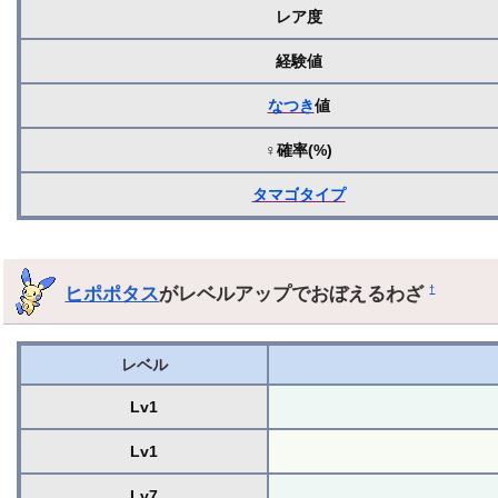
レア度
経験値
なつき
値
♀確率(%)
タマゴ
タイプ
ヒポポタス
がレベルアップでおぼえるわざ
†
レベル
Lv1
Lv1
Lv7