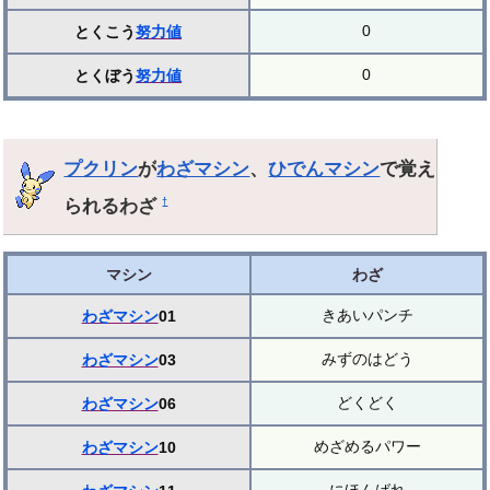
0
とくこう
努力値
0
とくぼう
努力値
プクリン
が
わざマシン
、
ひでんマシン
で覚え
られるわざ
†
マシン
わざ
きあいパンチ
わざマシン
01
みずのはどう
わざマシン
03
どくどく
わざマシン
06
めざめるパワー
わざマシン
10