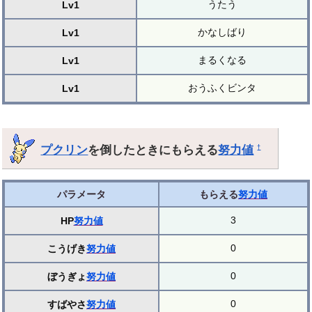
うたう
Lv1
かなしばり
Lv1
まるくなる
Lv1
おうふくビンタ
Lv1
プクリン
を倒したときにもらえる
努力値
†
パラメータ
もらえる
努力値
3
HP
努力値
0
こうげき
努力値
0
ぼうぎょ
努力値
0
すばやさ
努力値