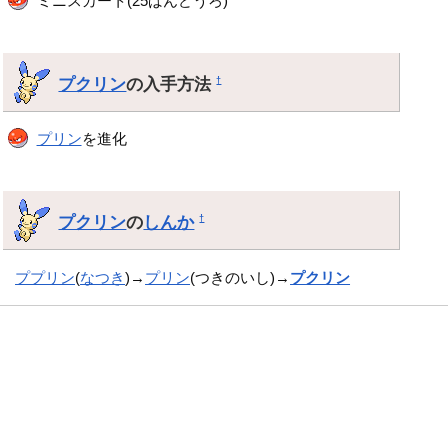
ミニスカート(25ばんどうろ)
プクリン
の入手方法
†
プリン
を進化
プクリン
の
しんか
†
ププリン
(
なつき
)→
プリン
(つきのいし)→
プクリン