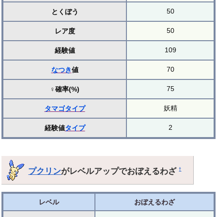
50
とくぼう
50
レア度
109
経験値
70
なつき
値
75
♀確率(%)
妖精
タマゴ
タイプ
2
経験値
タイプ
プクリン
がレベルアップでおぼえるわざ
†
レベル
おぼえるわざ