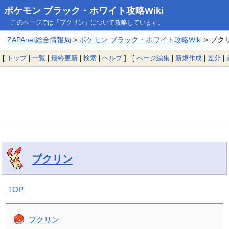
ポケモン ブラック・ホワイト攻略Wiki
このページでは「プクリン」について攻略しています。
ZAPAnet総合情報局
>
ポケモン ブラック・ホワイト攻略Wiki
> プク
[
トップ
|
一覧
|
最終更新
|
検索
|
ヘルプ
] [
ページ編集
|
新規作成
|
差分
|
プクリン
†
TOP
プクリン