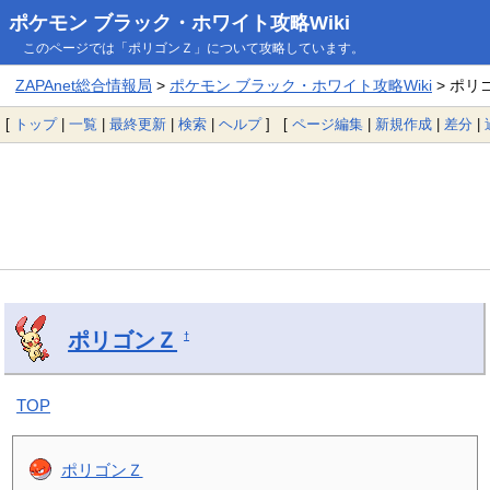
ポケモン ブラック・ホワイト攻略Wiki
このページでは「ポリゴンＺ」について攻略しています。
ZAPAnet総合情報局
>
ポケモン ブラック・ホワイト攻略Wiki
> ポリ
[
トップ
|
一覧
|
最終更新
|
検索
|
ヘルプ
] [
ページ編集
|
新規作成
|
差分
|
ポリゴンＺ
†
TOP
ポリゴンＺ