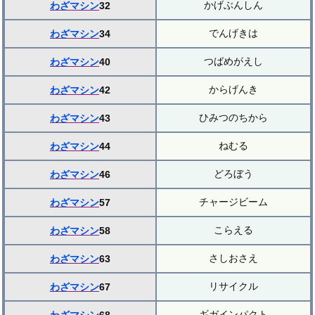
かげぶんしん
わざマシン
32
でんげきは
わざマシン
34
つばめがえし
わざマシン
40
からげんき
わざマシン
42
ひみつのちから
わざマシン
43
ねむる
わざマシン
44
どろぼう
わざマシン
46
チャージビーム
わざマシン
57
こらえる
わざマシン
58
さしおさえ
わざマシン
63
リサイクル
わざマシン
67
ギガインパクト