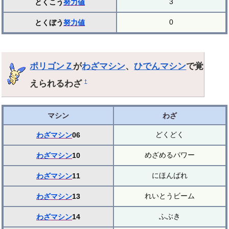
3
とくこう
努力値
0
とくぼう
努力値
ポリゴンＺ
が
わざマシン
、
ひでんマシン
で覚
えられるわざ
†
マシン
わざ
どくどく
わざマシン
06
めざめるパワー
わざマシン
10
にほんばれ
わざマシン
11
れいとうビーム
わざマシン
13
ふぶき
わざマシン
14