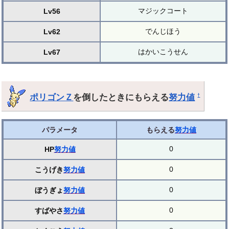
マジックコート
Lv56
でんじほう
Lv62
はかいこうせん
Lv67
ポリゴンＺ
を倒したときにもらえる
努力値
†
パラメータ
もらえる
努力値
0
HP
努力値
0
こうげき
努力値
0
ぼうぎょ
努力値
0
すばやさ
努力値