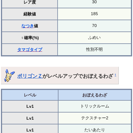
30
レア度
185
経験値
70
なつき
値
ふめい
♀確率(%)
性別不明
タマゴ
タイプ
ポリゴンＺ
がレベルアップでおぼえるわざ
†
レベル
おぼえるわざ
トリックルーム
Lv1
テクスチャー2
Lv1
たいあたり
Lv1