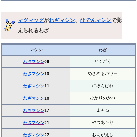
マグマッグ
が
わざマシン
、
ひでんマシン
で覚
えられるわざ
†
マシン
わざ
どくどく
わざマシン
06
めざめるパワー
わざマシン
10
にほんばれ
わざマシン
11
ひかりのかべ
わざマシン
16
まもる
わざマシン
17
やつあたり
わざマシン
21
おんがえし
わざマシン
27