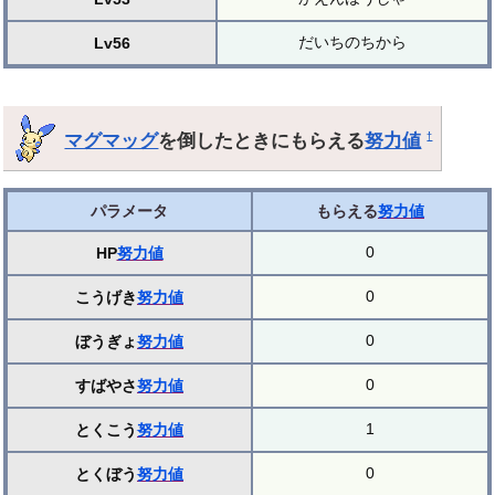
だいちのちから
Lv56
マグマッグ
を倒したときにもらえる
努力値
†
パラメータ
もらえる
努力値
0
HP
努力値
0
こうげき
努力値
0
ぼうぎょ
努力値
0
すばやさ
努力値
1
とくこう
努力値
0
とくぼう
努力値