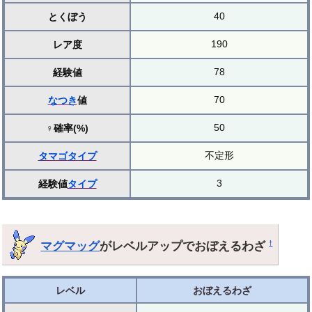
40
とくぼう
190
レア度
78
経験値
70
なつき
値
50
♀確率(%)
不定形
タマゴ
タイプ
3
経験値
タイプ
マグマッグ
がレベルアップでおぼえるわざ
†
レベル
おぼえるわざ