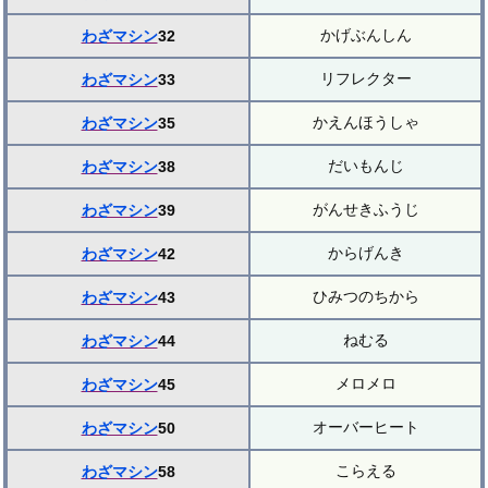
かげぶんしん
わざマシン
32
リフレクター
わざマシン
33
かえんほうしゃ
わざマシン
35
だいもんじ
わざマシン
38
がんせきふうじ
わざマシン
39
からげんき
わざマシン
42
ひみつのちから
わざマシン
43
ねむる
わざマシン
44
メロメロ
わざマシン
45
オーバーヒート
わざマシン
50
こらえる
わざマシン
58