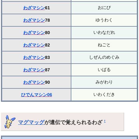
おにび
わざマシン
61
ゆうわく
わざマシン
78
いわなだれ
わざマシン
80
ねごと
わざマシン
82
しぜんのめぐみ
わざマシン
83
いばる
わざマシン
87
みがわり
わざマシン
90
いわくだき
ひでんマシン06
マグマッグ
が遺伝で覚えられるわざ
†