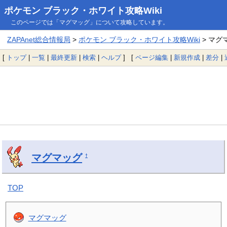
ポケモン ブラック・ホワイト攻略Wiki
このページでは「マグマッグ」について攻略しています。
ZAPAnet総合情報局
>
ポケモン ブラック・ホワイト攻略Wiki
> マグ
[
トップ
|
一覧
|
最終更新
|
検索
|
ヘルプ
] [
ページ編集
|
新規作成
|
差分
|
マグマッグ
†
TOP
マグマッグ