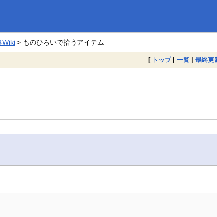
。
iki
> ものひろいで拾うアイテム
[
トップ
|
一覧
|
最終更