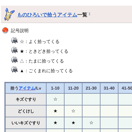
ものひろいで拾うアイテム
一覧
†
記号説明
☆：よく拾ってくる
★：ときどき拾ってくる
△：たまに拾ってくる
▲：ごくまれに拾ってくる
拾う
アイテム
/Lv
1-10
11-20
21-30
31-40
41-5
☆
キズぐすり
★
☆
どくけし
★
★
☆
いいキズぐすり