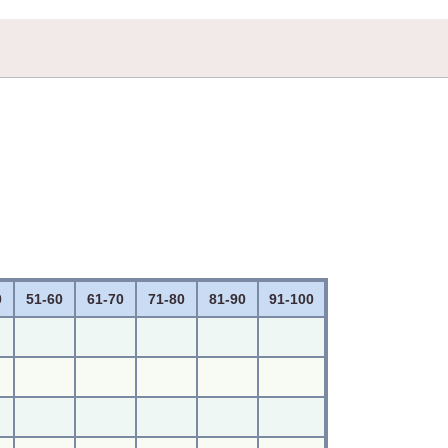
0
51-60
61-70
71-80
81-90
91-100