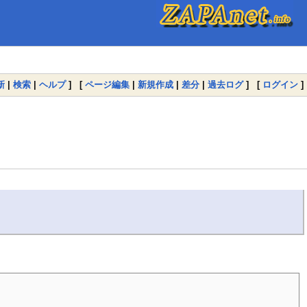
新
|
検索
|
ヘルプ
] [
ページ編集
|
新規作成
|
差分
|
過去ログ
] [
ログイン
]