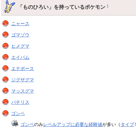
「ものひろい」を持っているポケモン
†
ニャース
ゴマゾウ
ヒメグマ
エイパム
エテボース
ジグザグマ
マッスグマ
パチリス
ゴンベ
ゴンベ
のみ
レベルアップに必要な経験値
が多い（
タイプ