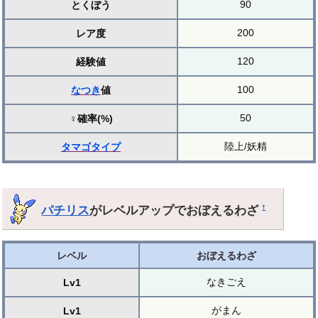
90
とくぼう
200
レア度
120
経験値
100
なつき
値
50
♀確率(%)
陸上/妖精
タマゴ
タイプ
パチリス
がレベルアップでおぼえるわざ
†
レベル
おぼえるわざ
なきごえ
Lv1
がまん
Lv1