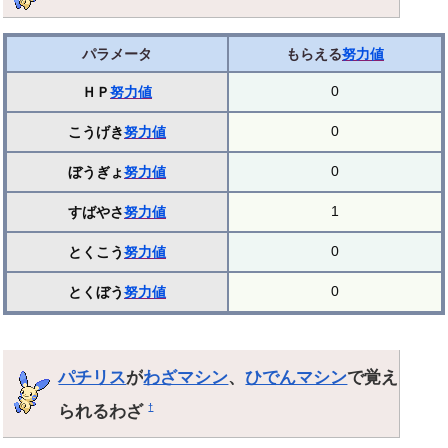
パラメータ
もらえる
努力値
0
ＨＰ
努力値
0
こうげき
努力値
0
ぼうぎょ
努力値
1
すばやさ
努力値
0
とくこう
努力値
0
とくぼう
努力値
パチリス
が
わざマシン
、
ひでんマシン
で覚え
られるわざ
†