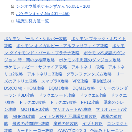
シンオウ版ポケモンずかんNo.051～100
ポケモンずかんNo.401～450
場所別努力値一覧
ポケモン ゴールド・シルバー攻略
ポケモン ブラック・ホワイト
攻略
ポケモン オメガルビー・アルファサファイア攻略
ポケモ
ン ダイヤモンド・パール・プラチナ攻略
ポケモン不思議のダン
ジョン 時・闇の探検隊攻略
ポケモン不思議のダンジョン攻略
ポケモン ルビー・サファイア攻略
アルトネリコ攻略
アルトネ
リコ2攻略
アルトネリコ3攻略
グランファンタズム攻略
リー
ズのアトリエ攻略
スマブラX攻略
VP2攻略
聖剣伝説4・
DS(COM)・HOM攻略
DQMJ攻略
DQMJ2攻略
テリーのワンダ
ーランド3D攻略
ドラクエソード攻略
ドラクエ6攻略
ドラクエ
7攻略
ドラクエ8攻略
ドラクエ9攻略
FF12攻略
風来のシレ
ン攻略
MOTHER3攻略
マリオカートWii攻略
マリオカート7攻
略
MHP2G攻略
レイトン教授と不思議な町攻略
悪魔の箱攻
略
最後の時間旅行攻略
魔神の笛攻略
イヅナ攻略
コンタクト
攻略
カードヒーロー攻略
ZAPAブログ2.0
色読みトレーニン