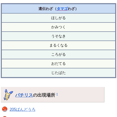
遺伝わざ（
タマゴ
わざ）
ほしがる
かみつく
うそなき
まるくなる
ころがる
おだてる
じたばた
パチリス
の出現場所
†
205ばんどうろ