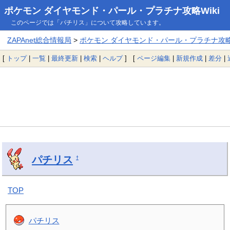
ポケモン ダイヤモンド・パール・プラチナ攻略Wiki
このページでは「パチリス」について攻略しています。
ZAPAnet総合情報局
>
ポケモン ダイヤモンド・パール・プラチナ攻略W
[
トップ
|
一覧
|
最終更新
|
検索
|
ヘルプ
] [
ページ編集
|
新規作成
|
差分
|
パチリス
†
TOP
パチリス