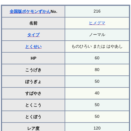
216
全国版ポケモンずかん
No.
ヒメグマ
名前
ノーマル
タイプ
ものひろい または はやあし
とくせい
60
HP
80
こうげき
50
ぼうぎょ
40
すばやさ
50
とくこう
50
とくぼう
120
レア度