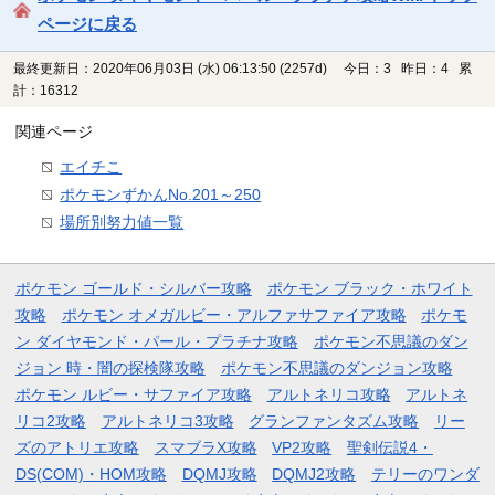
ページに戻る
最終更新日：2020年06月03日 (水) 06:13:50
(2257d)
今日：3 昨日：4 累
計：16312
関連ページ
エイチこ
ポケモンずかんNo.201～250
場所別努力値一覧
ポケモン ゴールド・シルバー攻略
ポケモン ブラック・ホワイト
攻略
ポケモン オメガルビー・アルファサファイア攻略
ポケモ
ン ダイヤモンド・パール・プラチナ攻略
ポケモン不思議のダン
ジョン 時・闇の探検隊攻略
ポケモン不思議のダンジョン攻略
ポケモン ルビー・サファイア攻略
アルトネリコ攻略
アルトネ
リコ2攻略
アルトネリコ3攻略
グランファンタズム攻略
リー
ズのアトリエ攻略
スマブラX攻略
VP2攻略
聖剣伝説4・
DS(COM)・HOM攻略
DQMJ攻略
DQMJ2攻略
テリーのワンダ