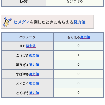
なげつける
Lv57
ヒメグマ
を倒したときにもらえる
努力値
†
パラメータ
もらえる
努力値
0
ＨＰ
努力値
1
こうげき
努力値
0
ぼうぎょ
努力値
0
すばやさ
努力値
0
とくこう
努力値
0
とくぼう
努力値