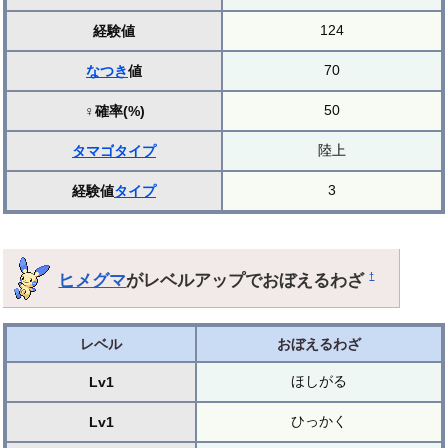
124
経験値
70
なつき
値
50
♀確率(%)
陸上
タマゴ
タイプ
3
経験値
タイプ
ヒメグマ
がレベルアップでおぼえるわざ
†
レベル
おぼえるわざ
ほしがる
Lv1
ひっかく
Lv1