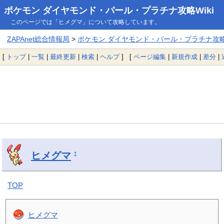
ポケモン ダイヤモンド・パール・プラチナ攻略Wiki
このページでは「ヒメグマ」について攻略しています。
ZAPAnet総合情報局
>
ポケモン ダイヤモンド・パール・プラチナ攻略W
[
トップ
|
一覧
|
最終更新
|
検索
|
ヘルプ
] [
ページ編集
|
新規作成
|
差分
|
ヒメグマ
†
TOP
ヒメグマ