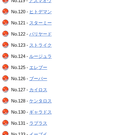
No.119 -
アズマオウ
No.120 -
ヒトデマン
No.121 -
スターミー
No.122 -
バリヤード
No.123 -
ストライク
No.124 -
ルージュラ
No.125 -
エレブー
No.126 -
ブーバー
No.127 -
カイロス
No.128 -
ケンタロス
No.130 -
ギャラドス
No.131 -
ラプラス
No.133 -
イーブイ