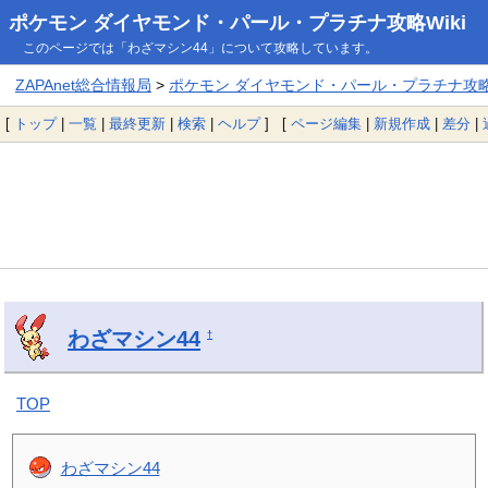
ポケモン ダイヤモンド・パール・プラチナ攻略Wiki
このページでは「わざマシン44」について攻略しています。
ZAPAnet総合情報局
>
ポケモン ダイヤモンド・パール・プラチナ攻略W
[
トップ
|
一覧
|
最終更新
|
検索
|
ヘルプ
] [
ページ編集
|
新規作成
|
差分
|
わざマシン44
†
TOP
わざマシン44