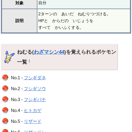
自分
対象
2ターンの あいだ ねむりつづける。
説明
HPと からだの いじょうを
すべて かいふくする。
ねむる(
わざマシン44
)を覚えられるポケモン
一覧
†
No.1 -
フシギダネ
No.2 -
フシギソウ
No.3 -
フシギバナ
No.4 -
ヒトカゲ
No.5 -
リザード