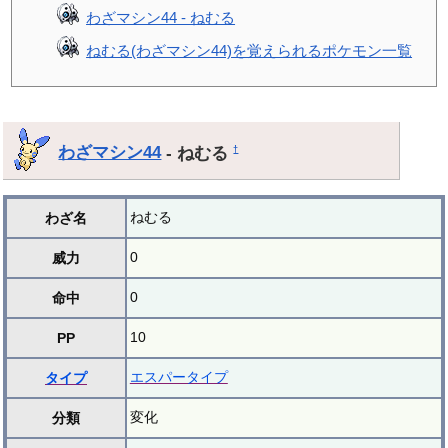
わざマシン44 - ねむる
ねむる(わざマシン44)を覚えられるポケモン一覧
わざマシン44
- ねむる
†
ねむる
わざ名
0
威力
0
命中
10
PP
エスパータイプ
タイプ
変化
分類