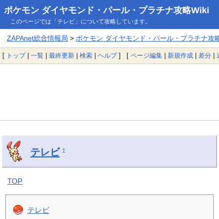
ポケモン ダイヤモンド・パール・プラチナ攻略Wiki
このページでは「テレビ」について攻略しています。
ZAPAnet総合情報局
>
ポケモン ダイヤモンド・パール・プラチナ攻略W
[
トップ
|
一覧
|
最終更新
|
検索
|
ヘルプ
] [
ページ編集
|
新規作成
|
差分
|
テレビ
†
TOP
テレビ