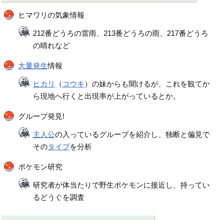
ヒマワリの気象情報
212番どうろの雷雨、213番どうろの雨、217番どうろ
の晴れなど
大量発生
情報
ヒカリ
（
コウキ
）の妹からも聞けるが、これを観てか
ら現地へ行くと出現率が上がっているとか。
グループ発見!
主人公
の入っているグループを紹介し、独断と偏見で
その
タイプ
を分析
ポケモン研究
研究者が体当たりで野生ポケモンに接近し、持ってい
るどうぐを調査