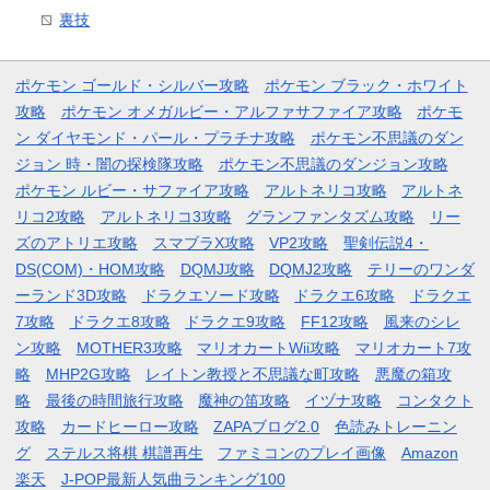
裏技
ポケモン ゴールド・シルバー攻略
ポケモン ブラック・ホワイト
攻略
ポケモン オメガルビー・アルファサファイア攻略
ポケモ
ン ダイヤモンド・パール・プラチナ攻略
ポケモン不思議のダン
ジョン 時・闇の探検隊攻略
ポケモン不思議のダンジョン攻略
ポケモン ルビー・サファイア攻略
アルトネリコ攻略
アルトネ
リコ2攻略
アルトネリコ3攻略
グランファンタズム攻略
リー
ズのアトリエ攻略
スマブラX攻略
VP2攻略
聖剣伝説4・
DS(COM)・HOM攻略
DQMJ攻略
DQMJ2攻略
テリーのワンダ
ーランド3D攻略
ドラクエソード攻略
ドラクエ6攻略
ドラクエ
7攻略
ドラクエ8攻略
ドラクエ9攻略
FF12攻略
風来のシレ
ン攻略
MOTHER3攻略
マリオカートWii攻略
マリオカート7攻
略
MHP2G攻略
レイトン教授と不思議な町攻略
悪魔の箱攻
略
最後の時間旅行攻略
魔神の笛攻略
イヅナ攻略
コンタクト
攻略
カードヒーロー攻略
ZAPAブログ2.0
色読みトレーニン
グ
ステルス将棋 棋譜再生
ファミコンのプレイ画像
Amazon
楽天
J-POP最新人気曲ランキング100