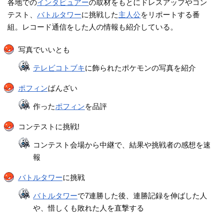
各地での
インタビュアー
の取材をもとにドレスアップやコン
テスト、
バトルタワー
に挑戦した
主人公
をリポートする番
組。レコード通信をした人の情報も紹介している。
写真でいいとも
テレビコトブキ
に飾られたポケモンの写真を紹介
ポフィン
ばんざい
作った
ポフィン
を品評
コンテストに挑戦!
コンテスト会場から中継で、結果や挑戦者の感想を速
報
バトルタワー
に挑戦
バトルタワー
で7連勝した後、連勝記録を伸ばした人
や、惜しくも敗れた人を直撃する