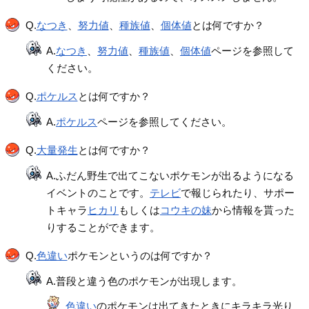
Q.
なつき
、
努力値
、
種族値
、
個体値
とは何ですか？
A.
なつき
、
努力値
、
種族値
、
個体値
ページを参照して
ください。
Q.
ポケルス
とは何ですか？
A.
ポケルス
ページを参照してください。
Q.
大量発生
とは何ですか？
A.ふだん野生で出てこないポケモンが出るようになる
イベントのことです。
テレビ
で報じられたり、サポー
トキャラ
ヒカリ
もしくは
コウキの妹
から情報を貰った
りすることができます。
Q.
色違い
ポケモンというのは何ですか？
A.普段と違う色のポケモンが出現します。
色違い
のポケモンは出てきたときにキラキラ光り