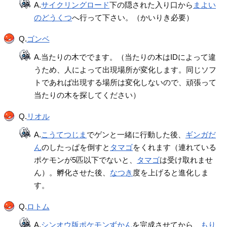
A.
サイクリングロード
下の隠された入り口から
まよい
のどうくつ
へ行って下さい。（かいりき必要）
Q.
ゴンベ
A.当たりの木ででます。（当たりの木はIDによって違
うため、人によって出現場所が変化します。同じソフ
トであれば出現する場所は変化しないので、頑張って
当たりの木を探してください）
Q.
リオル
A.
こうてつじま
でゲンと一緒に行動した後、
ギンガだ
ん
のしたっぱを倒すと
タマゴ
をくれます（連れている
ポケモンが5匹以下でないと、
タマゴ
は受け取れませ
ん）。孵化させた後、
なつき
度を上げると進化しま
す。
Q.
ロトム
A.
シンオウ版ポケモンずかん
を完成させてから、
もり