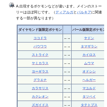
A.出現するポケモンなどが違います。メインのストー
リーはほぼ同じです。（
ディアルガ
と
パルキア
に関連
する一部が異なります）
ダイヤモンド版限定ポケモン
パール版限定ポケモン
ココドラ
←→
ヤドン
パウワウ
←→
タマザラシ
ストライク
←→
カイロス
ヤミカラス
←→
ムウマ
ヨーギラス
←→
オドシシ
グラエナ
←→
ヘルガー
カラサリス
←→
マユルド
カクレオン
←→
タツベイ
ズガイドス
←→
タテトプス