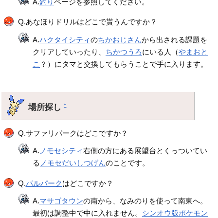
A.
釣り
ページを参照してください。
Q.あなほりドリルはどこで貰うんですか？
A.
ハクタイシティ
の
ちかおじさん
から出される課題を
クリアしていったり、
ちかつうろ
にいる人（
やまおと
こ
？）にタマと交換してもらうことで手に入ります。
場所探し
†
Q.サファリパークはどこですか？
A.
ノモセシティ
右側の方にある展望台とくっついてい
る
ノモセだいしつげん
のことです。
Q.
パルパーク
はどこですか？
A.
マサゴタウン
の南から、なみのりを使って南東へ。
最初は調整中で中に入れません。
シンオウ版ポケモン