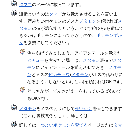
タマゴ
のページに載っています。
遺伝というのは
タマゴ
から覚えさせることを言いま
す。産みたいポケモンのメスと
メタモン
を預ければ
メ
タモン
の技が遺伝するということです(何の技を遺伝で
きるかはポケモンによってちがうので、
ポケモンずか
ん
を参照にしてください)。
例をあげてみましょう。アイアンテールを覚えた
ピチュー
を産みたい場合は、
メタモン
裏技で
メタ
モン
にアイアンテールを覚えさせておき、
メタモ
ン
とメスの
ピカチュウ
(
メタモン
がオスの代わりに
なるようにしないといけない)を預ければOKです。
どっちかが「でんきだま」をもっているばあいで
もOKです。
メタモン
をメス代わりにして
せいかく
遺伝もできます
（これは裏技関係なし）。詳しくは
詳しくは、
つよいポケモンを育てる
ページまたは
タマ