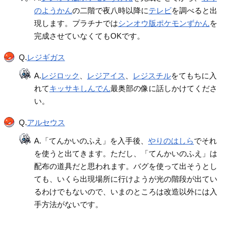
のようかん
の二階で夜八時以降に
テレビ
を調べると出
現します。プラチナでは
シンオウ版ポケモンずかん
を
完成させていなくてもOKです。
Q.
レジギガス
A.
レジロック
、
レジアイス
、
レジスチル
をてもちに入
れて
キッサキしんでん
最奥部の像に話しかけてくださ
い。
Q.
アルセウス
A.「てんかいのふえ」を入手後、
やりのはしら
でそれ
を使うと出てきます。ただし、「てんかいのふえ」は
配布の道具だと思われます。バグを使って出そうとし
ても、いくら出現場所に行けようが光の階段が出てい
るわけでもないので、いまのところは改造以外には入
手方法がないです。