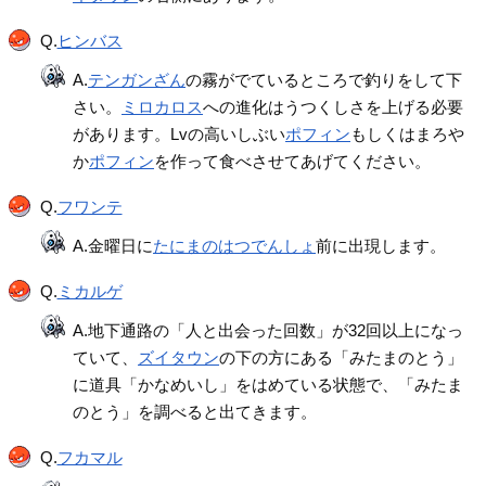
Q.
ヒンバス
A.
テンガンざん
の霧がでているところで釣りをして下
さい。
ミロカロス
への進化はうつくしさを上げる必要
があります。Lvの高いしぶい
ポフィン
もしくはまろや
か
ポフィン
を作って食べさせてあげてください。
Q.
フワンテ
A.金曜日に
たにまのはつでんしょ
前に出現します。
Q.
ミカルゲ
A.地下通路の「人と出会った回数」が32回以上になっ
ていて、
ズイタウン
の下の方にある「みたまのとう」
に道具「かなめいし」をはめている状態で、「みたま
のとう」を調べると出てきます。
Q.
フカマル