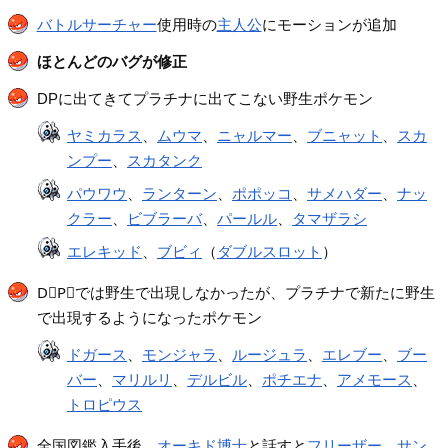
バトルサーチャー
使用時の
主人公
にモーションが追加
ほとんどのバグが修正
DPに出てきてプラチナに出てこない野生ポケモン
ヤミカラス
、
ムウマ
、
ニャルマー
、
ブニャット
、
スカ
ンプー
、
スカタンク
パウワウ
、
ランターン
、
ポポッコ
、
サメハダー
、
ナッ
クラー
、
ビブラーバ
、
パールル
、
タマザラシ
エレキッド
、
ブビィ
（
ダブルスロット
）
D⃮P⃮では野生で出現しなかったが、プラチナで新たに野生
で出現するようになったポケモン
ドガース
、
モンジャラ
、
ルージュラ
、
エレブー
、
ブー
バー
、
マリルリ
、
デルビル
、
ポチエナ
、
アメモース
、
トロピウス
全国図鑑入手後、
オーキド博士
と話すと
フリーザー
、
サン