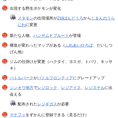
出現する野生ポケモンが変化
メタモン
の出現場所が
218ばんどうろ
から
じまんのうら
にわ
に変更
新たな人物、
ハンサム
と
プルート
が登場
構造が変わったマップがある（
ふれあいひろば
、だいしつ
げん他）
ジムの仕掛けが変更（ハクタイ、ヨスガ、トバリ、キッサ
キ）
バトルパーク
が
バトルフロンティア
にグレードアップ
シンオウ地方
で
レジロック
、
レジアイス
、
レジスチル
に出
会える
配布された
レジギガス
が必要
マナフィ
をずかんに登録できる（見るだけ）