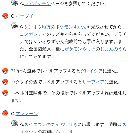
A.
レアポケモン
ページを参照してください。
Q.
イーブイ
A.
シンオウ地方
の
ポケモンずかん
を完成させてから、
ヨスガシティ
のミズキからもらってください。プラチ
ナではシンオウずかん完成前でも手に入ります。ま
た、全国図鑑入手後に
ポケモンやしき
の
じまんのうら
にわ
でもでます。
217ばん道路でレベルアップすると
グレイシア
に進化。
ハクタイの森でレベルアップすると
リーフィア
に進化。
レベルは無関係で、その場所でレベルアップすれば進化し
ます。
Q.
アンノーン
A.
ズイタウン
の
ズイのいせき
に出現します。遺跡は
ズ
イタウン
の右側にあります。