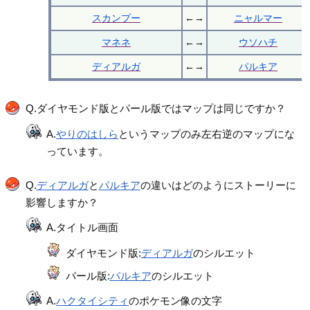
スカンプー
←→
ニャルマー
マネネ
←→
ウソハチ
ディアルガ
←→
パルキア
Q.ダイヤモンド版とパール版ではマップは同じですか？
A.
やりのはしら
というマップのみ左右逆のマップにな
っています。
Q.
ディアルガ
と
パルキア
の違いはどのようにストーリーに
影響しますか？
A.タイトル画面
ダイヤモンド版:
ディアルガ
のシルエット
パール版:
パルキア
のシルエット
A.
ハクタイシティ
のポケモン像の文字