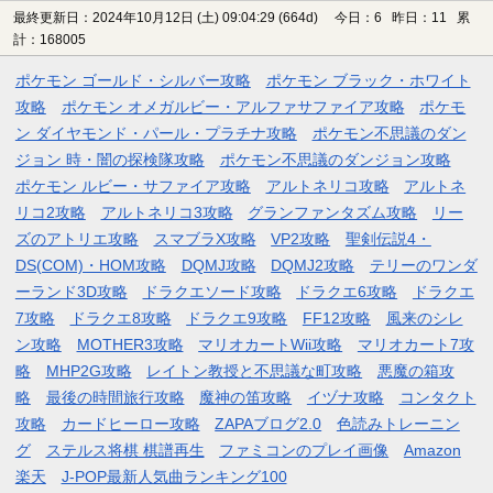
最終更新日：2024年10月12日 (土) 09:04:29
(664d)
今日：6 昨日：11 累
計：168005
ポケモン ゴールド・シルバー攻略
ポケモン ブラック・ホワイト
攻略
ポケモン オメガルビー・アルファサファイア攻略
ポケモ
ン ダイヤモンド・パール・プラチナ攻略
ポケモン不思議のダン
ジョン 時・闇の探検隊攻略
ポケモン不思議のダンジョン攻略
ポケモン ルビー・サファイア攻略
アルトネリコ攻略
アルトネ
リコ2攻略
アルトネリコ3攻略
グランファンタズム攻略
リー
ズのアトリエ攻略
スマブラX攻略
VP2攻略
聖剣伝説4・
DS(COM)・HOM攻略
DQMJ攻略
DQMJ2攻略
テリーのワンダ
ーランド3D攻略
ドラクエソード攻略
ドラクエ6攻略
ドラクエ
7攻略
ドラクエ8攻略
ドラクエ9攻略
FF12攻略
風来のシレ
ン攻略
MOTHER3攻略
マリオカートWii攻略
マリオカート7攻
略
MHP2G攻略
レイトン教授と不思議な町攻略
悪魔の箱攻
略
最後の時間旅行攻略
魔神の笛攻略
イヅナ攻略
コンタクト
攻略
カードヒーロー攻略
ZAPAブログ2.0
色読みトレーニン
グ
ステルス将棋 棋譜再生
ファミコンのプレイ画像
Amazon
楽天
J-POP最新人気曲ランキング100