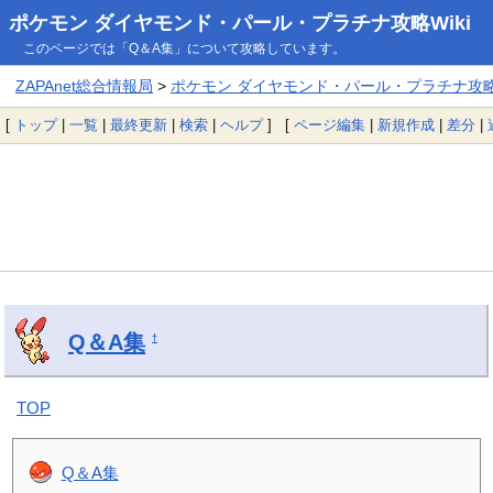
ポケモン ダイヤモンド・パール・プラチナ攻略Wiki
このページでは「Q＆A集」について攻略しています。
ZAPAnet総合情報局
>
ポケモン ダイヤモンド・パール・プラチナ攻略W
[
トップ
|
一覧
|
最終更新
|
検索
|
ヘルプ
] [
ページ編集
|
新規作成
|
差分
|
Q＆A集
†
TOP
Q＆A集