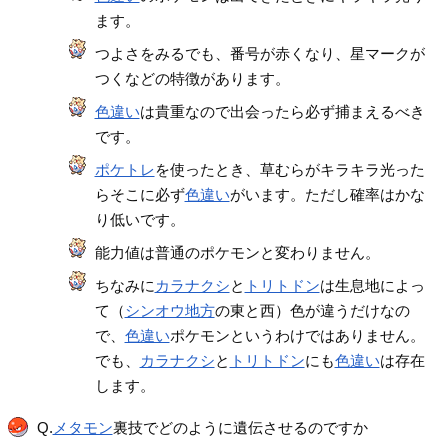
ます。
つよさをみるでも、番号が赤くなり、星マークが
つくなどの特徴があります。
色違い
は貴重なので出会ったら必ず捕まえるべき
です。
ポケトレ
を使ったとき、草むらがキラキラ光った
らそこに必ず
色違い
がいます。ただし確率はかな
り低いです。
能力値は普通のポケモンと変わりません。
ちなみに
カラナクシ
と
トリトドン
は生息地によっ
て（
シンオウ地方
の東と西）色が違うだけなの
で、
色違い
ポケモンというわけではありません。
でも、
カラナクシ
と
トリトドン
にも
色違い
は存在
します。
Q.
メタモン
裏技でどのように遺伝させるのですか