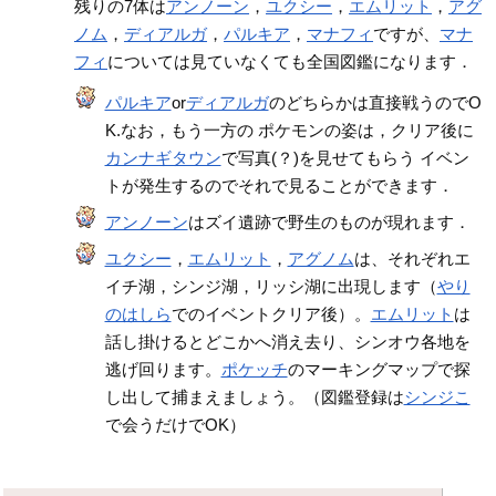
残りの7体は
アンノーン
，
ユクシー
，
エムリット
，
アグ
ノム
，
ディアルガ
，
パルキア
，
マナフィ
ですが、
マナ
フィ
については見ていなくても全国図鑑になります．
パルキア
or
ディアルガ
のどちらかは直接戦うのでO
K.なお，もう一方の ポケモンの姿は，クリア後に
カンナギタウン
で写真(？)を見せてもらう イベン
トが発生するのでそれで見ることができます．
アンノーン
はズイ遺跡で野生のものが現れます．
ユクシー
，
エムリット
，
アグノム
は、それぞれエ
イチ湖，シンジ湖，リッシ湖に出現します（
やり
のはしら
でのイベントクリア後）。
エムリット
は
話し掛けるとどこかへ消え去り、シンオウ各地を
逃げ回ります。
ポケッチ
のマーキングマップで探
し出して捕まえましょう。（図鑑登録は
シンジこ
で会うだけでOK）