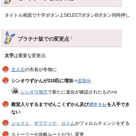
タイトル画面で十字ボタン上SELECTボタンBボタン同時押し
プラチナ版での変更点
†
太字
は重要な変更点
主人公
の衣装が冬物に
シンオウずかんが210匹に増加
->
追加分
シンオウ地方
で新たに進化が確認されたもの+α
殿堂入りするまでぜんこくずかん及び
ポケトレ
を入手でき
ない
シェイミ
、
ギラティナ
、
ロトム
がフォルムチェンジをする
ストーリーや攻略ルートが少し変更