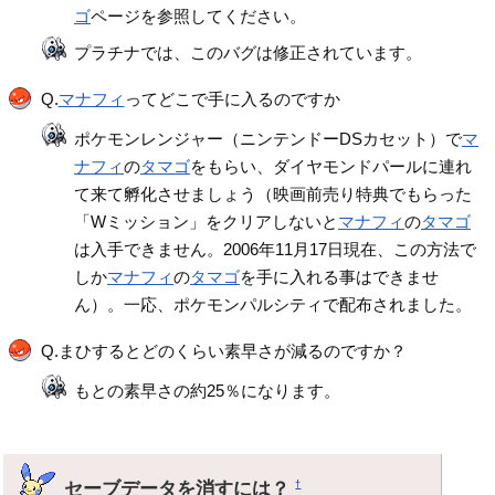
ゴ
ページを参照してください。
プラチナでは、このバグは修正されています。
Q.
マナフィ
ってどこで手に入るのですか
ポケモンレンジャー（ニンテンドーDSカセット）で
マ
ナフィ
の
タマゴ
をもらい、ダイヤモンドパールに連れ
て来て孵化させましょう（映画前売り特典でもらった
「Wミッション」をクリアしないと
マナフィ
の
タマゴ
は入手できません。2006年11月17日現在、この方法で
しか
マナフィ
の
タマゴ
を手に入れる事はできませ
ん）。一応、ポケモンパルシティで配布されました。
Q.まひするとどのくらい素早さが減るのですか？
もとの素早さの約25％になります。
セーブデータを消すには？
†