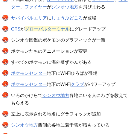
ダー
、
ファイヤー
が
シンオウ地方
を飛びまわる
サバイバルエリア
に
しょうぶどころ
が登場
GTS
が
グローバルターミナル
にグレードアップ
シンオウ図鑑のポケモンのグラフィックが一新
ポケモンたちのアニメーションが変更
すべてのポケモンに海外版ずかんがある
ポケモンセンター
地下にWi-Fiひろばが登場
ポケモンセンター
地下のWi-Fi
クラブ
がパワーアップ
いろのかけらで
シンオウ地方
各地にいる人にわざを教えて
もらえる
左上に表示される地名にグラフィックが追加
シンオウ地方
西側の各地に若干雪が積もっている