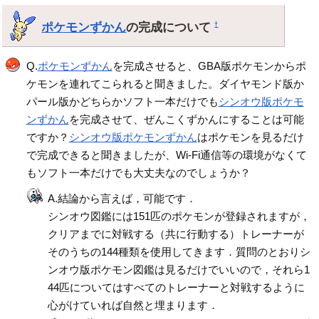
ポケモンずかん
の完成について
†
Q.
ポケモンずかん
を完成させると、GBA版ポケモンからポ
ケモンを連れてこられると聞きました。ダイヤモンド版か
パール版かどちらかソフト一本だけでも
シンオウ版ポケモ
ンずかん
を完成させて、ぜんこくずかんにすることは可能
ですか？
シンオウ版ポケモンずかん
はポケモンを見るだけ
で完成できると聞きましたが、Wi-Fi通信等の環境がなくて
もソフト一本だけでも大丈夫なのでしょうか？
A.結論から言えば，可能です．
シンオウ図鑑には151匹のポケモンが登録されますが，
クリアまでに対戦する（共に行動する）トレーナーが
そのうちの144種類を使用してきます．質問のとおりシ
ンオウ版ポケモン図鑑は見るだけでいいので，それら1
44匹についてはすべてのトレーナーと対戦するように
心がけていれば自然と埋まります．