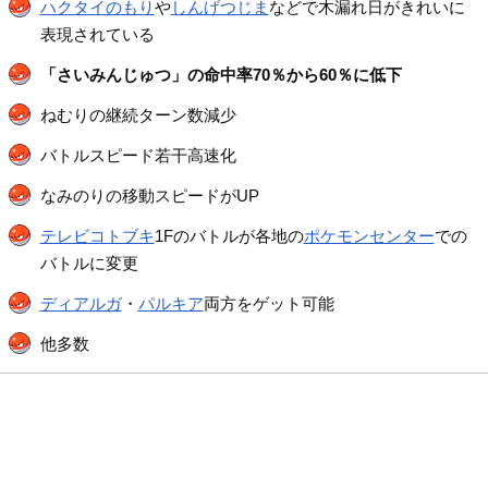
ハクタイのもり
や
しんげつじま
などで木漏れ日がきれいに
表現されている
「さいみんじゅつ」の命中率70％から60％に低下
ねむりの継続ターン数減少
バトルスピード若干高速化
なみのりの移動スピードがUP
テレビコトブキ
1Fのバトルが各地の
ポケモンセンター
での
バトルに変更
ディアルガ
・
パルキア
両方をゲット可能
他多数