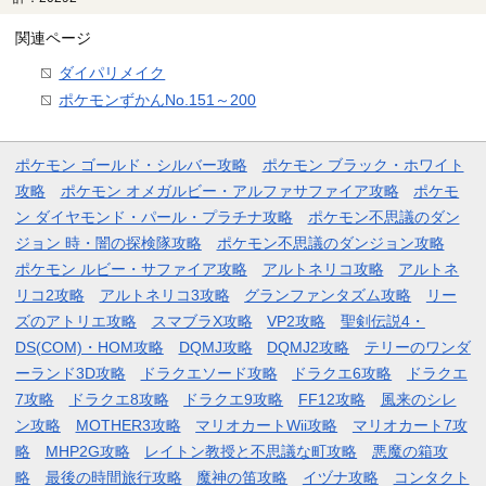
関連ページ
ダイパリメイク
ポケモンずかんNo.151～200
ポケモン ゴールド・シルバー攻略
ポケモン ブラック・ホワイト
攻略
ポケモン オメガルビー・アルファサファイア攻略
ポケモ
ン ダイヤモンド・パール・プラチナ攻略
ポケモン不思議のダン
ジョン 時・闇の探検隊攻略
ポケモン不思議のダンジョン攻略
ポケモン ルビー・サファイア攻略
アルトネリコ攻略
アルトネ
リコ2攻略
アルトネリコ3攻略
グランファンタズム攻略
リー
ズのアトリエ攻略
スマブラX攻略
VP2攻略
聖剣伝説4・
DS(COM)・HOM攻略
DQMJ攻略
DQMJ2攻略
テリーのワンダ
ーランド3D攻略
ドラクエソード攻略
ドラクエ6攻略
ドラクエ
7攻略
ドラクエ8攻略
ドラクエ9攻略
FF12攻略
風来のシレ
ン攻略
MOTHER3攻略
マリオカートWii攻略
マリオカート7攻
略
MHP2G攻略
レイトン教授と不思議な町攻略
悪魔の箱攻
略
最後の時間旅行攻略
魔神の笛攻略
イヅナ攻略
コンタクト