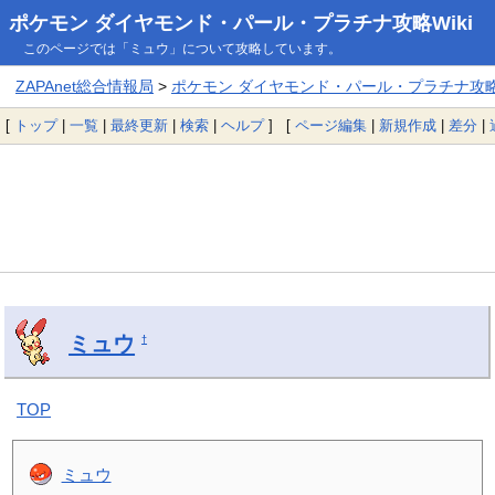
ポケモン ダイヤモンド・パール・プラチナ攻略Wiki
このページでは「ミュウ」について攻略しています。
ZAPAnet総合情報局
>
ポケモン ダイヤモンド・パール・プラチナ攻略W
[
トップ
|
一覧
|
最終更新
|
検索
|
ヘルプ
] [
ページ編集
|
新規作成
|
差分
|
ミュウ
†
TOP
ミュウ