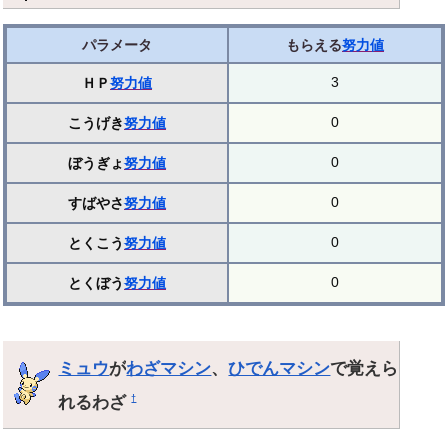
パラメータ
もらえる
努力値
3
ＨＰ
努力値
0
こうげき
努力値
0
ぼうぎょ
努力値
0
すばやさ
努力値
0
とくこう
努力値
0
とくぼう
努力値
ミュウ
が
わざマシン
、
ひでんマシン
で覚えら
れるわざ
†