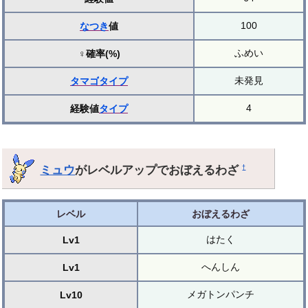
100
なつき
値
ふめい
♀確率(%)
未発見
タマゴ
タイプ
4
経験値
タイプ
ミュウ
がレベルアップでおぼえるわざ
†
レベル
おぼえるわざ
はたく
Lv1
へんしん
Lv1
メガトンパンチ
Lv10