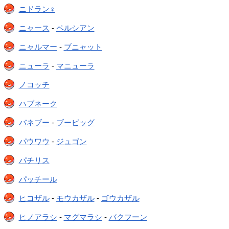
ニドラン♀
ニャース
-
ペルシアン
ニャルマー
-
ブニャット
ニューラ
-
マニューラ
ノコッチ
ハブネーク
バネブー
-
ブーピッグ
パウワウ
-
ジュゴン
パチリス
パッチール
ヒコザル
-
モウカザル
-
ゴウカザル
ヒノアラシ
-
マグマラシ
-
バクフーン