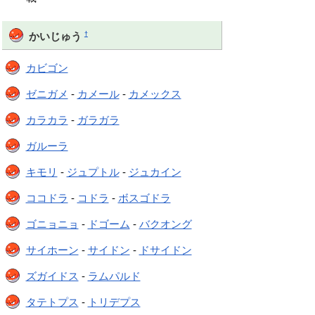
†
かいじゅう
カビゴン
ゼニガメ
-
カメール
-
カメックス
カラカラ
-
ガラガラ
ガルーラ
キモリ
-
ジュプトル
-
ジュカイン
ココドラ
-
コドラ
-
ボスゴドラ
ゴニョニョ
-
ドゴーム
-
バクオング
サイホーン
-
サイドン
-
ドサイドン
ズガイドス
-
ラムパルド
タテトプス
-
トリデプス