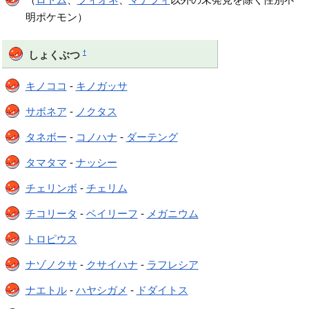
明ポケモン）
†
しょくぶつ
キノココ
-
キノガッサ
サボネア
-
ノクタス
タネボー
-
コノハナ
-
ダーテング
タマタマ
-
ナッシー
チェリンボ
-
チェリム
チコリータ
-
ベイリーフ
-
メガニウム
トロピウス
ナゾノクサ
-
クサイハナ
-
ラフレシア
ナエトル
-
ハヤシガメ
-
ドダイトス