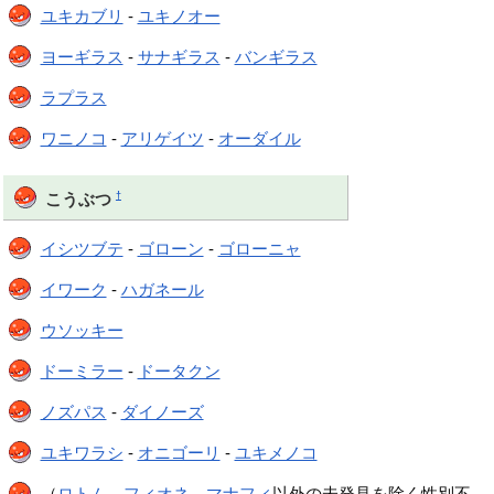
ユキカブリ
-
ユキノオー
ヨーギラス
-
サナギラス
-
バンギラス
ラプラス
ワニノコ
-
アリゲイツ
-
オーダイル
†
こうぶつ
イシツブテ
-
ゴローン
-
ゴローニャ
イワーク
-
ハガネール
ウソッキー
ドーミラー
-
ドータクン
ノズパス
-
ダイノーズ
ユキワラシ
-
オニゴーリ
-
ユキメノコ
（
ロトム
、
フィオネ
、
マナフィ
以外の未発見を除く性別不