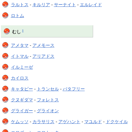
ラルトス
-
キルリア
-
サーナイト
-
エルレイド
ロトム
†
むし
アメタマ
-
アメモース
イトマル
-
アリアドス
イルミーゼ
カイロス
キャタピー
-
トランセル
-
バタフリー
クヌギダマ
-
フォレトス
グライガー
-
グライオン
ケムッソ
-
カラサリス
-
アゲハント
-
マユルド
-
ドクケイル