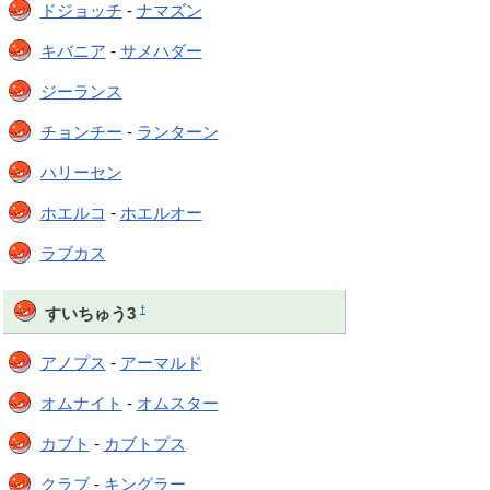
ドジョッチ
-
ナマズン
キバニア
-
サメハダー
ジーランス
チョンチー
-
ランターン
ハリーセン
ホエルコ
-
ホエルオー
ラブカス
†
すいちゅう3
アノプス
-
アーマルド
オムナイト
-
オムスター
カブト
-
カブトプス
クラブ
-
キングラー