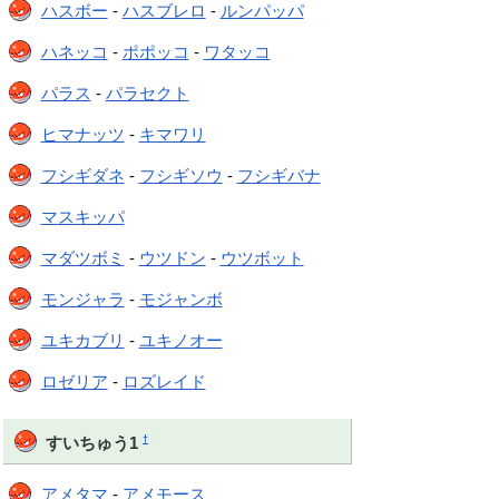
ハスボー
-
ハスブレロ
-
ルンパッパ
ハネッコ
-
ポポッコ
-
ワタッコ
パラス
-
パラセクト
ヒマナッツ
-
キマワリ
フシギダネ
-
フシギソウ
-
フシギバナ
マスキッパ
マダツボミ
-
ウツドン
-
ウツボット
モンジャラ
-
モジャンボ
ユキカブリ
-
ユキノオー
ロゼリア
-
ロズレイド
†
すいちゅう1
アメタマ
-
アメモース