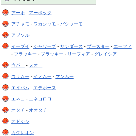
アーボ
-
アーボック
アチャモ
-
ワカシャモ
-
バシャーモ
アブソル
イーブイ
-
シャワーズ
-
サンダース
-
ブースター
-
エーフィ
-
ブラッキー
-
ブラッキー
-
リーフィア
-
グレイシア
ウパー
-
ヌオー
ウリムー
-
イノムー
-
マンムー
エイパム
-
エテボース
エネコ
-
エネコロロ
オタチ
-
オオタチ
オドシシ
カクレオン