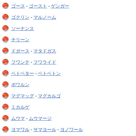
ゴース
-
ゴースト
-
ゲンガー
ゴクリン
-
マルノーム
ソーナンス
チリーン
ドガース
-
マタドガス
フワンテ
-
フワライド
ベトベター
-
ベトベトン
ポワルン
マグマッグ
-
マグカルゴ
ミカルゲ
ムウマ
-
ムウマージ
ヨマワル
-
サマヨール
-
ヨノワール