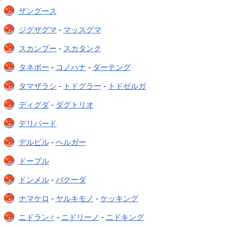
ザングース
ジグザグマ
-
マッスグマ
スカンプー
-
スカタンク
タネボー
-
コノハナ
-
ダーテング
タマザラシ
-
トドグラー
-
トドゼルガ
ディグダ
-
ダグトリオ
デリバード
デルビル
-
ヘルガー
ドーブル
ドンメル
-
バクーダ
ナマケロ
-
ヤルキモノ
-
ケッキング
ニドラン♂
-
ニドリーノ
-
ニドキング