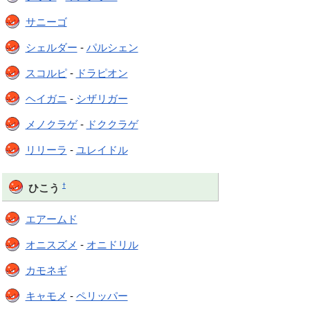
サニーゴ
シェルダー
-
パルシェン
スコルピ
-
ドラピオン
ヘイガニ
-
シザリガー
メノクラゲ
-
ドククラゲ
リリーラ
-
ユレイドル
†
ひこう
エアームド
オニスズメ
-
オニドリル
カモネギ
キャモメ
-
ペリッパー