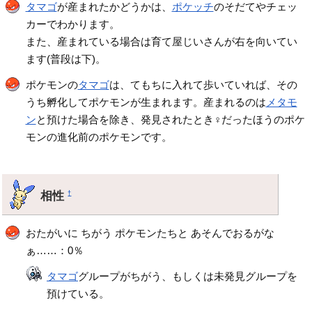
タマゴ
が産まれたかどうかは、
ポケッチ
のそだてやチェッ
カーでわかります。
また、産まれている場合は育て屋じいさんが右を向いてい
ます(普段は下)。
ポケモンの
タマゴ
は、てもちに入れて歩いていれば、その
うち孵化してポケモンが生まれます。産まれるのは
メタモ
ン
と預けた場合を除き、発見されたとき♀だったほうのポケ
モンの進化前のポケモンです。
相性
†
おたがいに ちがう ポケモンたちと あそんでおるがな
ぁ……：0％
タマゴ
グループがちがう、もしくは未発見グループを
預けている。