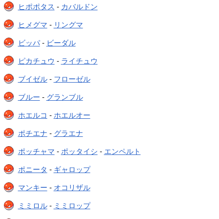
ヒポポタス
-
カバルドン
ヒメグマ
-
リングマ
ビッパ
-
ビーダル
ピカチュウ
-
ライチュウ
ブイゼル
-
フローゼル
ブルー
-
グランブル
ホエルコ
-
ホエルオー
ポチエナ
-
グラエナ
ポッチャマ
-
ポッタイシ
-
エンペルト
ポニータ
-
ギャロップ
マンキー
-
オコリザル
ミミロル
-
ミミロップ