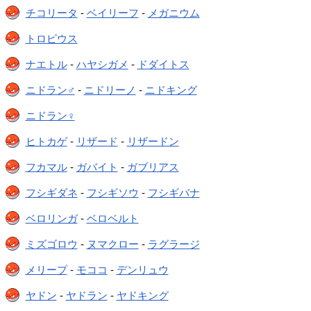
チコリータ
-
ベイリーフ
-
メガニウム
トロピウス
ナエトル
-
ハヤシガメ
-
ドダイトス
ニドラン♂
-
ニドリーノ
-
ニドキング
ニドラン♀
ヒトカゲ
-
リザード
-
リザードン
フカマル
-
ガバイト
-
ガブリアス
フシギダネ
-
フシギソウ
-
フシギバナ
ベロリンガ
-
ベロベルト
ミズゴロウ
-
ヌマクロー
-
ラグラージ
メリープ
-
モココ
-
デンリュウ
ヤドン
-
ヤドラン
-
ヤドキング