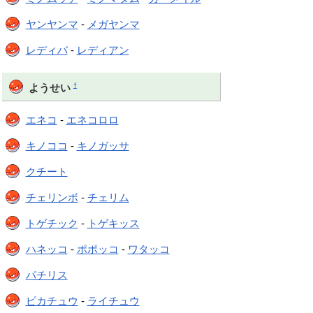
ヤンヤンマ
-
メガヤンマ
レディバ
-
レディアン
†
ようせい
エネコ
-
エネコロロ
キノココ
-
キノガッサ
クチート
チェリンボ
-
チェリム
トゲチック
-
トゲキッス
ハネッコ
-
ポポッコ
-
ワタッコ
パチリス
ピカチュウ
-
ライチュウ