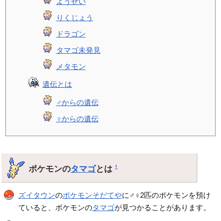
ようせい
りくじょう
ドラゴン
タマゴ未発見
メタモン
遺伝とは
♂からの遺伝
♀からの遺伝
ポケモンの
タマゴ
とは
†
ズイタウン
の
ポケモンそだてや
に♂♀2匹のポケモンを預け
ていると、ポケモンの
タマゴ
が見つかることがあります。