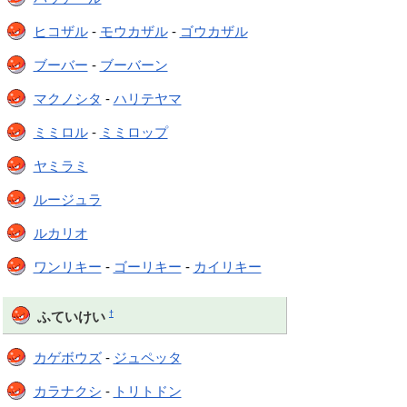
ヒコザル
-
モウカザル
-
ゴウカザル
ブーバー
-
ブーバーン
マクノシタ
-
ハリテヤマ
ミミロル
-
ミミロップ
ヤミラミ
ルージュラ
ルカリオ
ワンリキー
-
ゴーリキー
-
カイリキー
†
ふていけい
カゲボウズ
-
ジュペッタ
カラナクシ
-
トリトドン