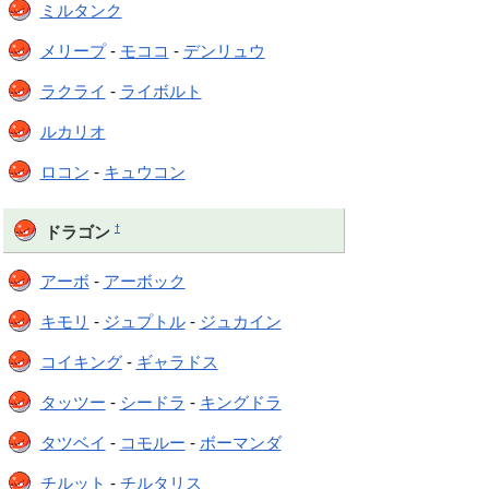
ミルタンク
メリープ
-
モココ
-
デンリュウ
ラクライ
-
ライボルト
ルカリオ
ロコン
-
キュウコン
†
ドラゴン
アーボ
-
アーボック
キモリ
-
ジュプトル
-
ジュカイン
コイキング
-
ギャラドス
タッツー
-
シードラ
-
キングドラ
タツベイ
-
コモルー
-
ボーマンダ
チルット
-
チルタリス