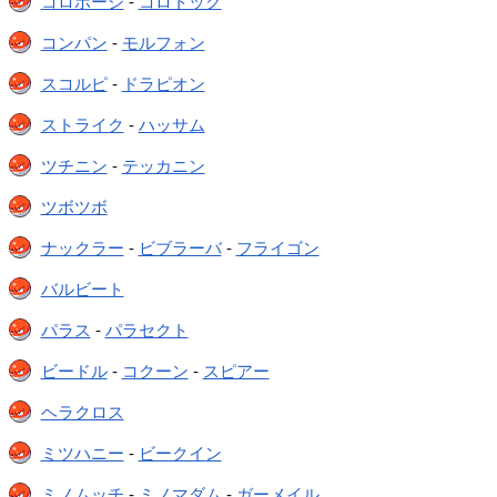
コロボーシ
-
コロトック
コンパン
-
モルフォン
スコルピ
-
ドラピオン
ストライク
-
ハッサム
ツチニン
-
テッカニン
ツボツボ
ナックラー
-
ビブラーバ
-
フライゴン
バルビート
パラス
-
パラセクト
ビードル
-
コクーン
-
スピアー
ヘラクロス
ミツハニー
-
ビークイン
ミノムッチ
-
ミノマダム
-
ガーメイル