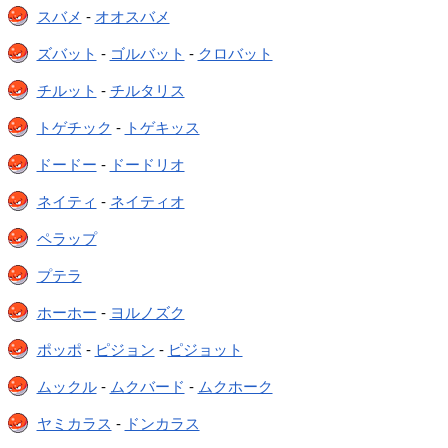
スバメ
-
オオスバメ
ズバット
-
ゴルバット
-
クロバット
チルット
-
チルタリス
トゲチック
-
トゲキッス
ドードー
-
ドードリオ
ネイティ
-
ネイティオ
ペラップ
プテラ
ホーホー
-
ヨルノズク
ポッポ
-
ピジョン
-
ピジョット
ムックル
-
ムクバード
-
ムクホーク
ヤミカラス
-
ドンカラス