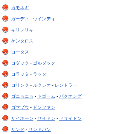
カモネギ
ガーディ
-
ウインディ
キリンリキ
ケンタロス
コータス
コダック
-
ゴルダック
コラッタ
-
ラッタ
コリンク
-
ルクシオ
-
レントラー
ゴニョニョ
-
ドゴーム
-
バクオング
ゴマゾウ
-
ドンファン
サイホーン
-
サイドン
-
ドサイドン
サンド
-
サンドパン