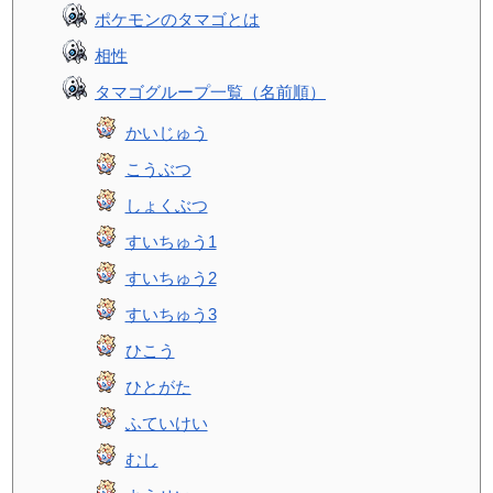
ポケモンのタマゴとは
相性
タマゴグループ一覧（名前順）
かいじゅう
こうぶつ
しょくぶつ
すいちゅう1
すいちゅう2
すいちゅう3
ひこう
ひとがた
ふていけい
むし