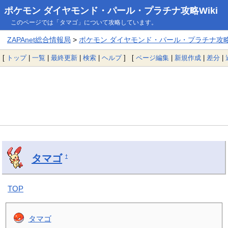
ポケモン ダイヤモンド・パール・プラチナ攻略Wiki
このページでは「タマゴ」について攻略しています。
ZAPAnet総合情報局
>
ポケモン ダイヤモンド・パール・プラチナ攻略W
[
トップ
|
一覧
|
最終更新
|
検索
|
ヘルプ
] [
ページ編集
|
新規作成
|
差分
|
タマゴ
†
TOP
タマゴ