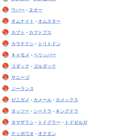
ウパー
-
ヌオー
オムナイト
-
オムスター
カブト
-
カブトプス
カラナクシ
-
トリトドン
キャモメ
-
ペリッパー
コダック
-
ゴルダック
サニーゴ
ジーランス
ゼニガメ
-
カメール
-
カメックス
タッツー
-
シードラ
-
キングドラ
タマザラシ
-
トドグラー
-
トドゼルガ
テッポウオ
-
オクタン