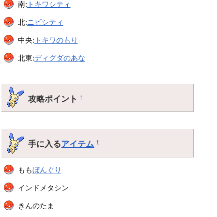
南:
トキワシティ
北:
ニビシティ
中央:
トキワのもり
北東:
ディグダのあな
攻略ポイント
†
手に入る
アイテム
†
もも
ぼんぐり
インドメタシン
きんのたま