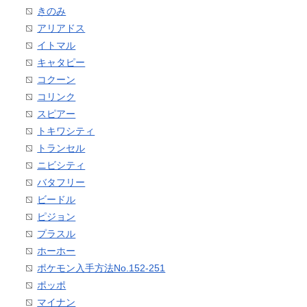
きのみ
アリアドス
イトマル
キャタピー
コクーン
コリンク
スピアー
トキワシティ
トランセル
ニビシティ
バタフリー
ビードル
ピジョン
プラスル
ホーホー
ポケモン入手方法No.152-251
ポッポ
マイナン