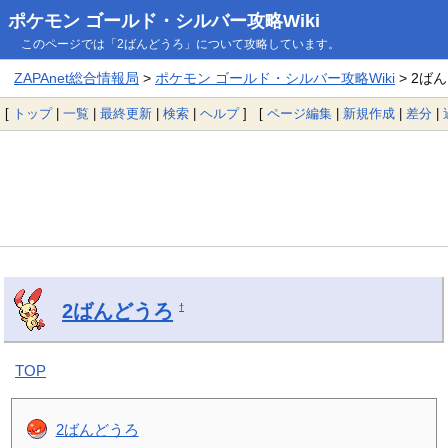
ポケモン ゴールド・シルバー攻略Wiki
このページでは「2ばんどうろ」について攻略しています。
ZAPAnet総合情報局
>
ポケモン ゴールド・シルバー攻略Wiki
> 2ば
[
トップ
|
一覧
|
最終更新
|
検索
|
ヘルプ
] [
ページ編集
|
新規作成
|
差分
|
2ばんどうろ
†
TOP
2ばんどうろ