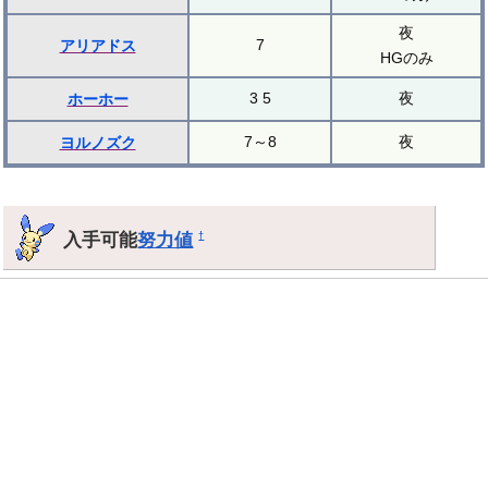
夜
7
アリアドス
HGのみ
3 5
夜
ホーホー
7～8
夜
ヨルノズク
入手可能
努力値
†