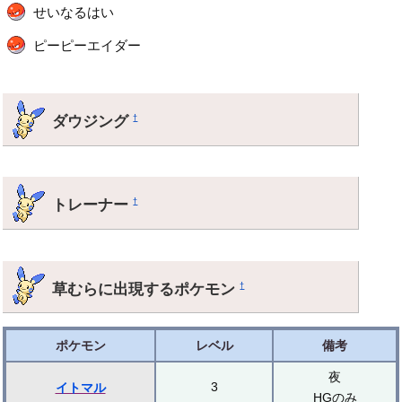
せいなるはい
ピーピーエイダー
ダウジング
†
トレーナー
†
草むらに出現するポケモン
†
ポケモン
レベル
備考
夜
3
イトマル
HGのみ