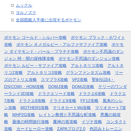
ムックル
ヨルノズク
全国図鑑入手後に出現するポケモン
ポケモン ゴールド・シルバー攻略
ポケモン ブラック・ホワイト
攻略
ポケモン オメガルビー・アルファサファイア攻略
ポケモ
ン ダイヤモンド・パール・プラチナ攻略
ポケモン不思議のダン
ジョン 時・闇の探検隊攻略
ポケモン不思議のダンジョン攻略
ポケモン ルビー・サファイア攻略
アルトネリコ攻略
アルトネ
リコ2攻略
アルトネリコ3攻略
グランファンタズム攻略
リー
ズのアトリエ攻略
スマブラX攻略
VP2攻略
聖剣伝説4・
DS(COM)・HOM攻略
DQMJ攻略
DQMJ2攻略
テリーのワンダ
ーランド3D攻略
ドラクエソード攻略
ドラクエ6攻略
ドラクエ
7攻略
ドラクエ8攻略
ドラクエ9攻略
FF12攻略
風来のシレ
ン攻略
MOTHER3攻略
マリオカートWii攻略
マリオカート7攻
略
MHP2G攻略
レイトン教授と不思議な町攻略
悪魔の箱攻
略
最後の時間旅行攻略
魔神の笛攻略
イヅナ攻略
コンタクト
攻略
カードヒーロー攻略
ZAPAブログ2.0
色読みトレーニン