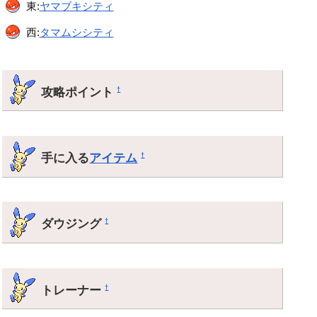
東:
ヤマブキシティ
西:
タマムシシティ
攻略ポイント
†
手に入る
アイテム
†
ダウジング
†
トレーナー
†