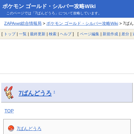
ポケモン ゴールド・シルバー攻略Wiki
このページでは「7ばんどうろ」について攻略しています。
ZAPAnet総合情報局
>
ポケモン ゴールド・シルバー攻略Wiki
> 7ば
[
トップ
|
一覧
|
最終更新
|
検索
|
ヘルプ
] [
ページ編集
|
新規作成
|
差分
|
7ばんどうろ
†
TOP
7ばんどうろ