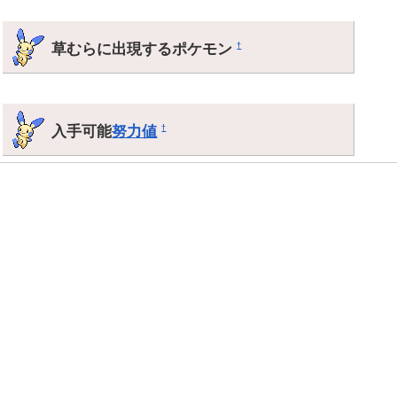
草むらに出現するポケモン
†
入手可能
努力値
†