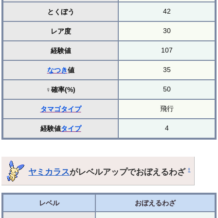
42
とくぼう
30
レア度
107
経験値
35
なつき
値
50
♀確率(%)
飛行
タマゴ
タイプ
4
経験値
タイプ
ヤミカラス
がレベルアップでおぼえるわざ
†
レベル
おぼえるわざ