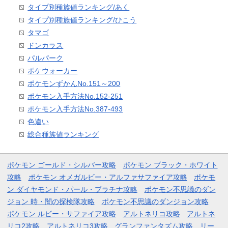
タイプ別種族値ランキング/あく
タイプ別種族値ランキング/ひこう
タマゴ
ドンカラス
パルパーク
ポケウォーカー
ポケモンずかんNo.151～200
ポケモン入手方法No.152-251
ポケモン入手方法No.387-493
色違い
総合種族値ランキング
ポケモン ゴールド・シルバー攻略
ポケモン ブラック・ホワイト
攻略
ポケモン オメガルビー・アルファサファイア攻略
ポケモ
ン ダイヤモンド・パール・プラチナ攻略
ポケモン不思議のダン
ジョン 時・闇の探検隊攻略
ポケモン不思議のダンジョン攻略
ポケモン ルビー・サファイア攻略
アルトネリコ攻略
アルトネ
リコ2攻略
アルトネリコ3攻略
グランファンタズム攻略
リー