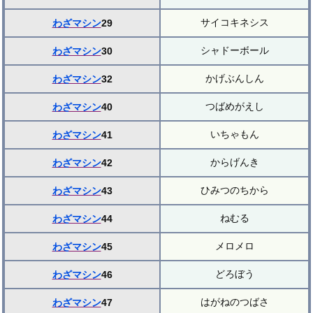
サイコキネシス
わざマシン
29
シャドーボール
わざマシン
30
かげぶんしん
わざマシン
32
つばめがえし
わざマシン
40
いちゃもん
わざマシン
41
からげんき
わざマシン
42
ひみつのちから
わざマシン
43
ねむる
わざマシン
44
メロメロ
わざマシン
45
どろぼう
わざマシン
46
はがねのつばさ
わざマシン
47