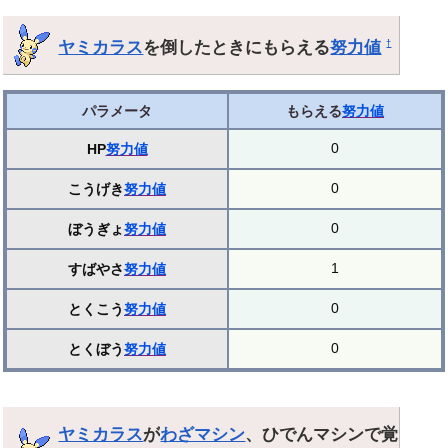
ヤミカラス
を倒したときにもらえる
努力値
†
パラメータ
もらえる
努力値
0
HP
努力値
0
こうげき
努力値
0
ぼうぎょ
努力値
1
すばやさ
努力値
0
とくこう
努力値
0
とくぼう
努力値
ヤミカラス
が
わざマシン
、ひでんマシンで覚