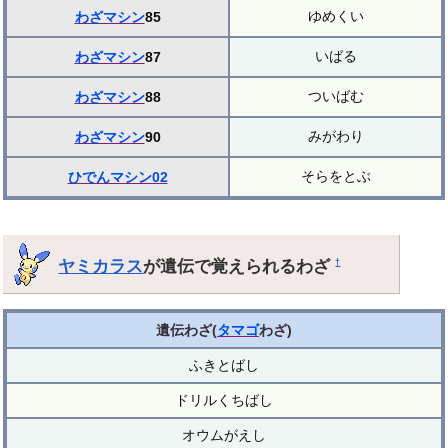
ゆめくい
わざマシン
85
いばる
わざマシン
87
ついばむ
わざマシン
88
みがわり
わざマシン
90
そらをとぶ
ひでんマシン02
ヤミカラス
が遺伝で覚えられるわざ
†
遺伝わざ(
タマゴ
わざ)
ふきとばし
ドリルくちばし
オウムがえし