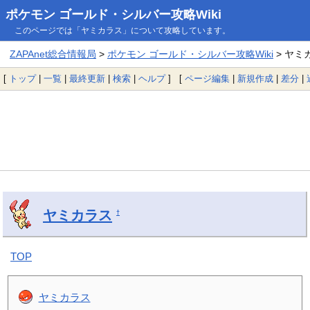
ポケモン ゴールド・シルバー攻略Wiki
このページでは「ヤミカラス」について攻略しています。
ZAPAnet総合情報局
>
ポケモン ゴールド・シルバー攻略Wiki
> ヤミ
[
トップ
|
一覧
|
最終更新
|
検索
|
ヘルプ
] [
ページ編集
|
新規作成
|
差分
|
ヤミカラス
†
TOP
ヤミカラス