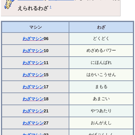
えられるわざ
†
マシン
わざ
どくどく
わざマシン
06
めざめるパワー
わざマシン
10
にほんばれ
わざマシン
11
はかいこうせん
わざマシン
15
まもる
わざマシン
17
あまごい
わざマシン
18
やつあたり
わざマシン
21
おんがえし
わざマシン
27
かげぶんしん