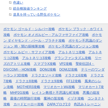
色違い
総合種族値ランキング
道具を持っている野生ポケモン
ポケモン ゴールド・シルバー攻略
ポケモン ブラック・ホワイト
攻略
ポケモン オメガルビー・アルファサファイア攻略
ポケモ
ン ダイヤモンド・パール・プラチナ攻略
ポケモン不思議のダン
ジョン 時・闇の探検隊攻略
ポケモン不思議のダンジョン攻略
ポケモン ルビー・サファイア攻略
アルトネリコ攻略
アルトネ
リコ2攻略
アルトネリコ3攻略
グランファンタズム攻略
リー
ズのアトリエ攻略
スマブラX攻略
VP2攻略
聖剣伝説4・
DS(COM)・HOM攻略
DQMJ攻略
DQMJ2攻略
テリーのワンダ
ーランド3D攻略
ドラクエソード攻略
ドラクエ6攻略
ドラクエ
7攻略
ドラクエ8攻略
ドラクエ9攻略
FF12攻略
風来のシレ
ン攻略
MOTHER3攻略
マリオカートWii攻略
マリオカート7攻
略
MHP2G攻略
レイトン教授と不思議な町攻略
悪魔の箱攻
略
最後の時間旅行攻略
魔神の笛攻略
イヅナ攻略
コンタクト
攻略
カードヒーロー攻略
ZAPAブログ2.0
色読みトレーニン