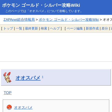
ポケモン ゴールド・シルバー攻略Wiki
このページでは「オオスバメ」について攻略しています。
ZAPAnet総合情報局
>
ポケモン ゴールド・シルバー攻略Wiki
> オオ
[
トップ
|
一覧
|
最終更新
|
検索
|
ヘルプ
] [
ページ編集
|
新規作成
|
差分
|
オオスバメ
†
TOP
オオスバメ