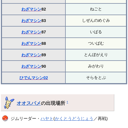
ねごと
わざマシン
82
しぜんのめぐみ
わざマシン
83
いばる
わざマシン
87
ついばむ
わざマシン
88
とんぼがえり
わざマシン
89
みがわり
わざマシン
90
そらをとぶ
ひでんマシン02
オオスバメ
の出現場所
†
ジムリーダー・
ハヤト
(
かくとうどうじょう
／再戦)