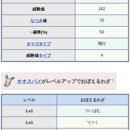
162
経験値
70
なつき
値
50
♀確率(%)
飛行
タマゴ
タイプ
4
経験値
タイプ
オオスバメ
がレベルアップでおぼえるわざ
†
レベル
おぼえるわざ
ついばむ
Lv1
つつく
Lv1