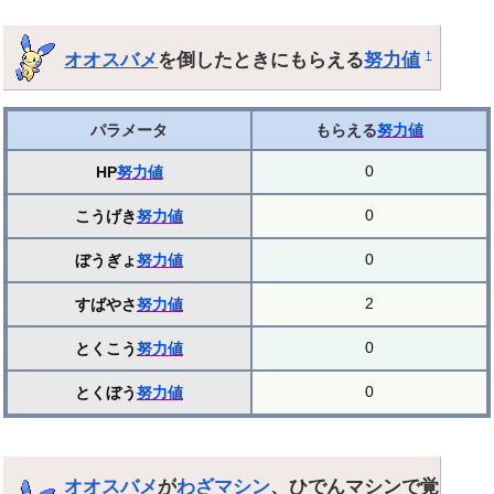
オオスバメ
を倒したときにもらえる
努力値
†
パラメータ
もらえる
努力値
0
HP
努力値
0
こうげき
努力値
0
ぼうぎょ
努力値
2
すばやさ
努力値
0
とくこう
努力値
0
とくぼう
努力値
オオスバメ
が
わざマシン
、ひでんマシンで覚