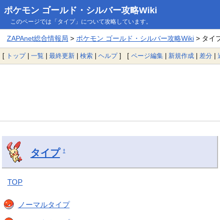
ポケモン ゴールド・シルバー攻略Wiki
このページでは「タイプ」について攻略しています。
ZAPAnet総合情報局
>
ポケモン ゴールド・シルバー攻略Wiki
> タイ
[
トップ
|
一覧
|
最終更新
|
検索
|
ヘルプ
] [
ページ編集
|
新規作成
|
差分
|
タイプ
†
TOP
ノーマルタイプ