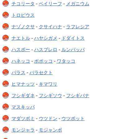
チコリータ
-
ベイリーフ
-
メガニウム
トロピウス
ナゾノクサ
-
クサイハナ
-
ラフレシア
ナエトル
-
ハヤシガメ
-
ドダイトス
ハスボー
-
ハスブレロ
-
ルンパッパ
ハネッコ
-
ポポッコ
-
ワタッコ
パラス
-
パラセクト
ヒマナッツ
-
キマワリ
フシギダネ
-
フシギソウ
-
フシギバナ
マスキッパ
マダツボミ
-
ウツドン
-
ウツボット
モンジャラ
-
モジャンボ