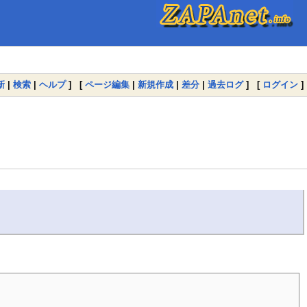
新
|
検索
|
ヘルプ
] [
ページ編集
|
新規作成
|
差分
|
過去ログ
] [
ログイン
]