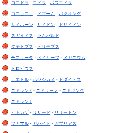
ココドラ
-
コドラ
-
ボスゴドラ
ゴニョニョ
-
ドゴーム
-
バクオング
サイホーン
-
サイドン
-
ドサイドン
ズガイドス
-
ラムパルド
タテトプス
-
トリデプス
チコリータ
-
ベイリーフ
-
メガニウム
トロピウス
ナエトル
-
ハヤシガメ
-
ドダイトス
ニドラン♂
-
ニドリーノ
-
ニドキング
ニドラン♀
ヒトカゲ
-
リザード
-
リザードン
フカマル
-
ガバイト
-
ガブリアス