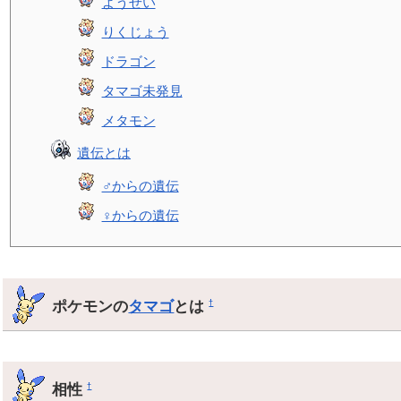
ようせい
りくじょう
ドラゴン
タマゴ未発見
メタモン
遺伝とは
♂からの遺伝
♀からの遺伝
ポケモンの
タマゴ
とは
†
相性
†