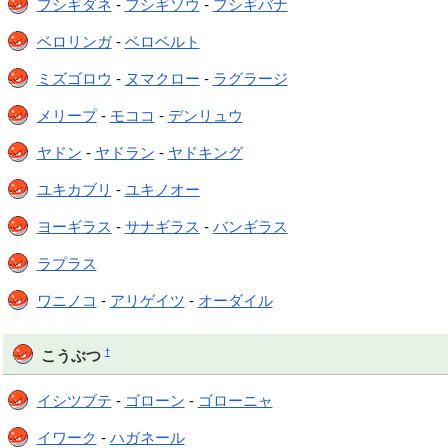
フシギダネ
-
フシギソウ
-
フシギバナ
ベロリンガ
-
ベロベルト
ミズゴロウ
-
ヌマクロー
-
ラグラージ
メリープ
-
モココ
-
デンリュウ
ヤドン
-
ヤドラン
-
ヤドキング
ユキカブリ
-
ユキノオー
ヨーギラス
-
サナギラス
-
バンギラス
ラプラス
ワニノコ
-
アリゲイツ
-
オーダイル
†
こうぶつ
イシツブテ
-
ゴローン
-
ゴローニャ
イワーク
-
ハガネール