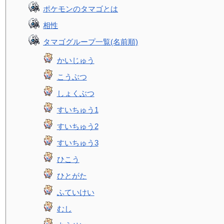
ポケモンのタマゴとは
相性
タマゴグループ一覧(名前順)
かいじゅう
こうぶつ
しょくぶつ
すいちゅう1
すいちゅう2
すいちゅう3
ひこう
ひとがた
ふていけい
むし