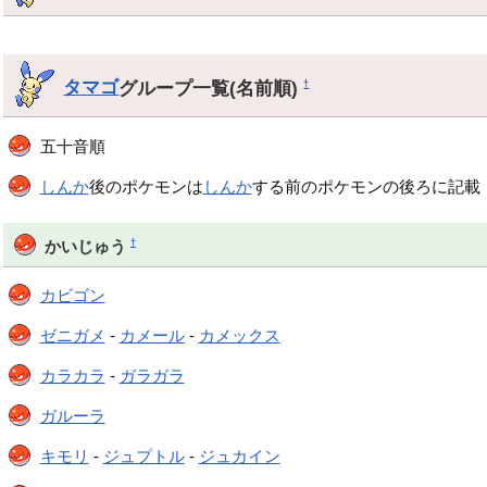
タマゴ
グループ一覧(名前順)
†
五十音順
しんか
後のポケモンは
しんか
する前のポケモンの後ろに記載
†
かいじゅう
カビゴン
ゼニガメ
-
カメール
-
カメックス
カラカラ
-
ガラガラ
ガルーラ
キモリ
-
ジュプトル
-
ジュカイン