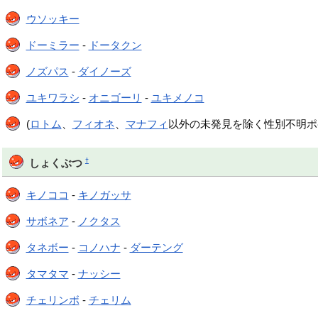
ウソッキー
ドーミラー
-
ドータクン
ノズパス
-
ダイノーズ
ユキワラシ
-
オニゴーリ
-
ユキメノコ
(
ロトム
、
フィオネ
、
マナフィ
以外の未発見を除く性別不明ポ
†
しょくぶつ
キノココ
-
キノガッサ
サボネア
-
ノクタス
タネボー
-
コノハナ
-
ダーテング
タマタマ
-
ナッシー
チェリンボ
-
チェリム