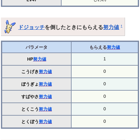
ドジョッチ
を倒したときにもらえる
努力値
†
パラメータ
もらえる
努力値
1
HP
努力値
0
こうげき
努力値
0
ぼうぎょ
努力値
0
すばやさ
努力値
0
とくこう
努力値
0
とくぼう
努力値