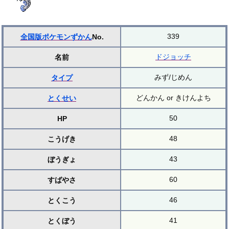
339
全国版ポケモンずかん
No.
ドジョッチ
名前
みず/じめん
タイプ
どんかん or きけんよち
とくせい
50
HP
48
こうげき
43
ぼうぎょ
60
すばやさ
46
とくこう
41
とくぼう