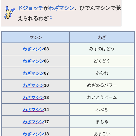
ドジョッチ
が
わざマシン
、ひでんマシンで覚
えられるわざ
†
マシン
わざ
みずのはどう
わざマシン
03
どくどく
わざマシン
06
あられ
わざマシン
07
めざめるパワー
わざマシン
10
れいとうビーム
わざマシン
13
ふぶき
わざマシン
14
まもる
わざマシン
17
あまごい
わざマシン
18