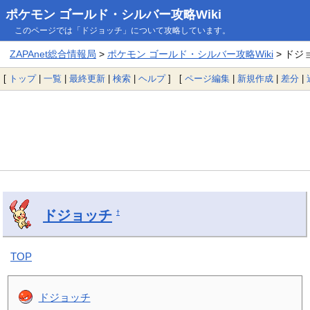
ポケモン ゴールド・シルバー攻略Wiki
このページでは「ドジョッチ」について攻略しています。
ZAPAnet総合情報局
>
ポケモン ゴールド・シルバー攻略Wiki
> ドジ
[
トップ
|
一覧
|
最終更新
|
検索
|
ヘルプ
] [
ページ編集
|
新規作成
|
差分
|
ドジョッチ
†
TOP
ドジョッチ