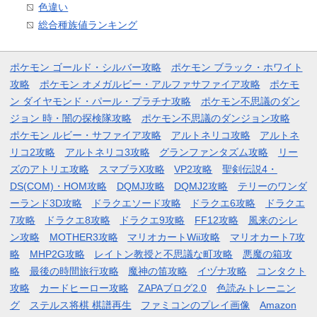
色違い
総合種族値ランキング
ポケモン ゴールド・シルバー攻略
ポケモン ブラック・ホワイト
攻略
ポケモン オメガルビー・アルファサファイア攻略
ポケモ
ン ダイヤモンド・パール・プラチナ攻略
ポケモン不思議のダン
ジョン 時・闇の探検隊攻略
ポケモン不思議のダンジョン攻略
ポケモン ルビー・サファイア攻略
アルトネリコ攻略
アルトネ
リコ2攻略
アルトネリコ3攻略
グランファンタズム攻略
リー
ズのアトリエ攻略
スマブラX攻略
VP2攻略
聖剣伝説4・
DS(COM)・HOM攻略
DQMJ攻略
DQMJ2攻略
テリーのワンダ
ーランド3D攻略
ドラクエソード攻略
ドラクエ6攻略
ドラクエ
7攻略
ドラクエ8攻略
ドラクエ9攻略
FF12攻略
風来のシレ
ン攻略
MOTHER3攻略
マリオカートWii攻略
マリオカート7攻
略
MHP2G攻略
レイトン教授と不思議な町攻略
悪魔の箱攻
略
最後の時間旅行攻略
魔神の笛攻略
イヅナ攻略
コンタクト
攻略
カードヒーロー攻略
ZAPAブログ2.0
色読みトレーニン
グ
ステルス将棋 棋譜再生
ファミコンのプレイ画像
Amazon