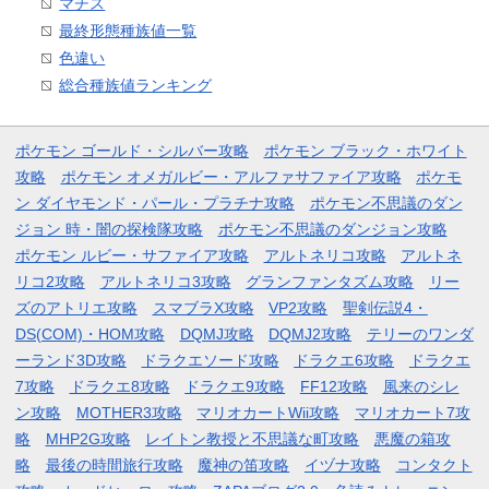
マチス
最終形態種族値一覧
色違い
総合種族値ランキング
ポケモン ゴールド・シルバー攻略
ポケモン ブラック・ホワイト
攻略
ポケモン オメガルビー・アルファサファイア攻略
ポケモ
ン ダイヤモンド・パール・プラチナ攻略
ポケモン不思議のダン
ジョン 時・闇の探検隊攻略
ポケモン不思議のダンジョン攻略
ポケモン ルビー・サファイア攻略
アルトネリコ攻略
アルトネ
リコ2攻略
アルトネリコ3攻略
グランファンタズム攻略
リー
ズのアトリエ攻略
スマブラX攻略
VP2攻略
聖剣伝説4・
DS(COM)・HOM攻略
DQMJ攻略
DQMJ2攻略
テリーのワンダ
ーランド3D攻略
ドラクエソード攻略
ドラクエ6攻略
ドラクエ
7攻略
ドラクエ8攻略
ドラクエ9攻略
FF12攻略
風来のシレ
ン攻略
MOTHER3攻略
マリオカートWii攻略
マリオカート7攻
略
MHP2G攻略
レイトン教授と不思議な町攻略
悪魔の箱攻
略
最後の時間旅行攻略
魔神の笛攻略
イヅナ攻略
コンタクト