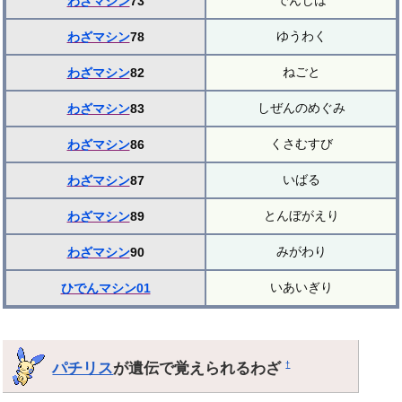
でんじは
わざマシン
73
ゆうわく
わざマシン
78
ねごと
わざマシン
82
しぜんのめぐみ
わざマシン
83
くさむすび
わざマシン
86
いばる
わざマシン
87
とんぼがえり
わざマシン
89
みがわり
わざマシン
90
いあいぎり
ひでんマシン01
パチリス
が遺伝で覚えられるわざ
†