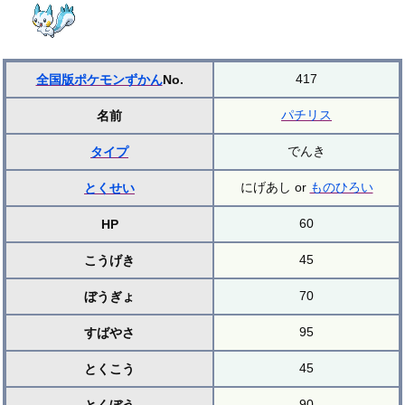
417
全国版ポケモンずかん
No.
パチリス
名前
でんき
タイプ
にげあし or
ものひろい
とくせい
60
HP
45
こうげき
70
ぼうぎょ
95
すばやさ
45
とくこう
90