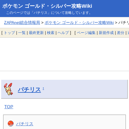
ポケモン ゴールド・シルバー攻略Wiki
このページでは「パチリス」について攻略しています。
ZAPAnet総合情報局
>
ポケモン ゴールド・シルバー攻略Wiki
> パチ
[
トップ
|
一覧
|
最終更新
|
検索
|
ヘルプ
] [
ページ編集
|
新規作成
|
差分
|
パチリス
†
TOP
パチリス