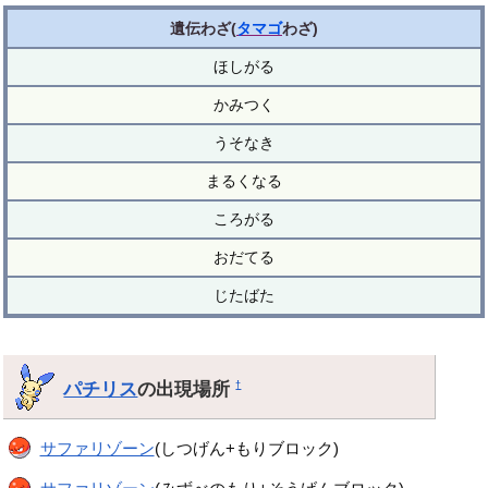
遺伝わざ(
タマゴ
わざ)
ほしがる
かみつく
うそなき
まるくなる
ころがる
おだてる
じたばた
パチリス
の出現場所
†
サファリゾーン
(しつげん+もりブロック)