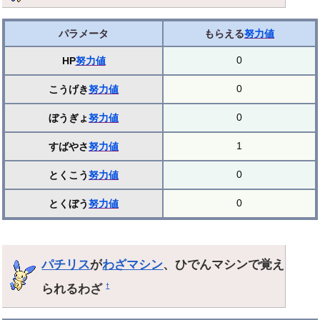
パラメータ
もらえる
努力値
0
HP
努力値
0
こうげき
努力値
0
ぼうぎょ
努力値
1
すばやさ
努力値
0
とくこう
努力値
0
とくぼう
努力値
パチリス
が
わざマシン
、ひでんマシンで覚え
られるわざ
†