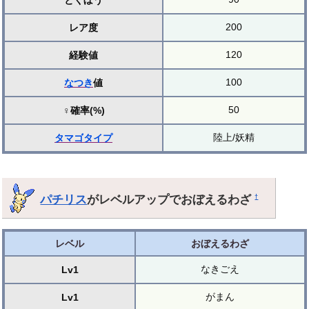
とくぼう
200
レア度
120
経験値
100
なつき
値
50
♀確率(%)
陸上/妖精
タマゴ
タイプ
パチリス
がレベルアップでおぼえるわざ
†
レベル
おぼえるわざ
なきごえ
Lv1
がまん
Lv1