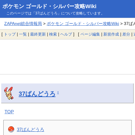
ポケモン ゴールド・シルバー攻略Wiki
このページでは「37ばんどうろ」について攻略しています。
ZAPAnet総合情報局
>
ポケモン ゴールド・シルバー攻略Wiki
> 37
[
トップ
|
一覧
|
最終更新
|
検索
|
ヘルプ
] [
ページ編集
|
新規作成
|
差分
|
37ばんどうろ
†
TOP
37ばんどうろ