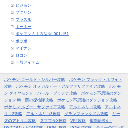
ピジョン
プクリン
プラスル
ホーホー
ポケモン入手方法No.001-151
ポッポ
マイナン
ロコン
一般アイテム
ポケモン ゴールド・シルバー攻略
ポケモン ブラック・ホワイト
攻略
ポケモン オメガルビー・アルファサファイア攻略
ポケモ
ン ダイヤモンド・パール・プラチナ攻略
ポケモン不思議のダン
ジョン 時・闇の探検隊攻略
ポケモン不思議のダンジョン攻略
ポケモン ルビー・サファイア攻略
アルトネリコ攻略
アルトネ
リコ2攻略
アルトネリコ3攻略
グランファンタズム攻略
リー
ズのアトリエ攻略
スマブラX攻略
VP2攻略
聖剣伝説4・
DS(COM)・HOM攻略
DQMJ攻略
DQMJ2攻略
テリーのワンダ