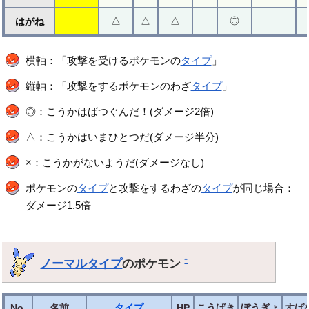
△
△
△
◎
はがね
横軸：「攻撃を受けるポケモンの
タイプ
」
縦軸：「攻撃をするポケモンのわざ
タイプ
」
◎：こうかはばつぐんだ！(ダメージ2倍)
△：こうかはいまひとつだ(ダメージ半分)
×：こうかがないようだ(ダメージなし)
ポケモンの
タイプ
と攻撃をするわざの
タイプ
が同じ場合：
ダメージ1.5倍
ノーマルタイプ
のポケモン
†
No.
名前
タイプ
HP
こうげき
ぼうぎょ
すば