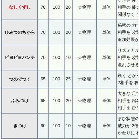
なしくずし
70
100
20
☆物理
単体
相手の 能
関係なく 
秘密の 力
ひみつのちから
70
100
20
☆物理
単体
相手を 攻
追加効果が
リズミカル
ピヨピヨパンチ
70
100
10
☆物理
単体
相手を 攻
混乱させる
鋭く とが
65
100
25
☆物理
単体
つのでつく
2相手を 
大きな 足
ふみつけ
65
100
20
☆物理
単体
相手を 踏
相手を ひ
まひ状態の
きつけ
60
100
10
☆物理
単体
威力が 2
かわりに 