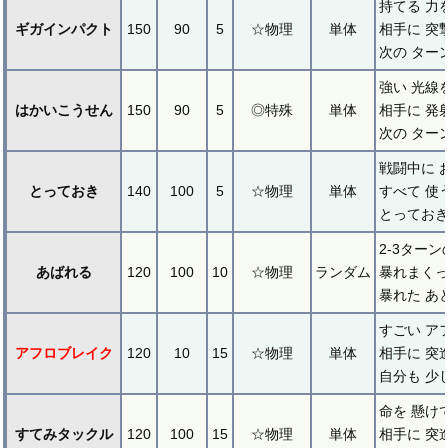
持てる 力
ギガインパクト
150
90
5
☆物理
単体
相手に 突
次の ター
強い 光線
はかいこうせん
150
90
5
◎特殊
単体
相手に 発
次の ター
戦闘中に 
とっておき
140
100
5
☆物理
単体
すべて 使
とっておき
2-3ターン
あばれる
120
100
10
☆物理
ランダム
暴れまくっ
暴れた あ
すごい ア
アフロブレイク
120
10
15
☆物理
単体
相手に 突
自分も 少
命を 懸け
すてみタックル
120
100
15
☆物理
単体
相手に 突