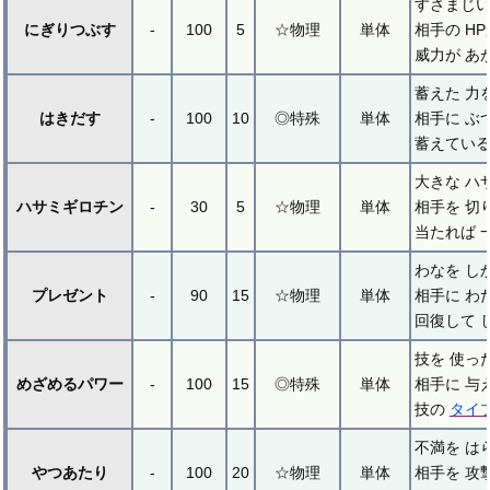
すさまじい
にぎりつぶす
-
100
5
☆物理
単体
相手の H
威力が あ
蓄えた 力
はきだす
-
100
10
◎特殊
単体
相手に ぶ
蓄えている
大きな ハ
ハサミギロチン
-
30
5
☆物理
単体
相手を 切
当たれば 
わなを し
プレゼント
-
90
15
☆物理
単体
相手に わ
回復して 
技を 使っ
めざめるパワー
-
100
15
◎特殊
単体
相手に 与
技の
タイ
不満を は
やつあたり
-
100
20
☆物理
単体
相手を 攻