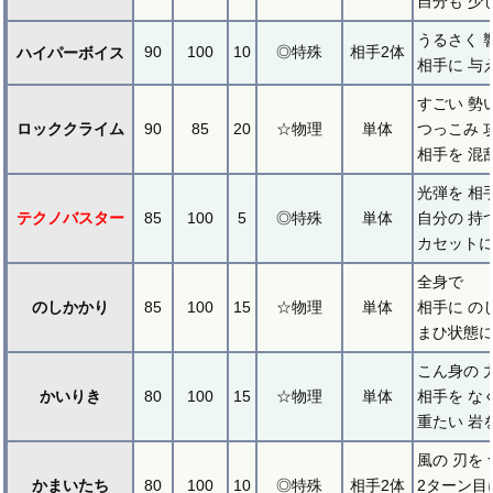
自分も 少
うるさく 
90
100
10
◎特殊
相手2体
ハイパーボイス
相手に 与
すごい 勢
ロッククライム
90
85
20
☆物理
単体
つっこみ 
相手を 混
光弾を 相
テクノバスター
85
100
5
◎特殊
単体
自分の 持
カセット
全身で
のしかかり
85
100
15
☆物理
単体
相手に の
まひ状態に
こん身の 
かいりき
80
100
15
☆物理
単体
相手を な
重たい 岩
風の 刃を
かまいたち
80
100
10
◎特殊
相手2体
2ターン目