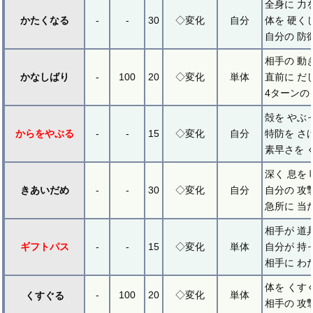
全身に 力
かたくなる
-
-
30
◇変化
自分
体を 硬く
自分の 防
相手の 動
かなしばり
-
100
20
◇変化
単体
直前に だ
4ターンの
殻を やぶ
からをやぶる
-
-
15
◇変化
自分
特防を さ
素早さを 
深く 息を
きあいだめ
-
-
30
◇変化
自分
自分の 攻
急所に 当
相手が 道
ギフトパス
-
-
15
◇変化
単体
自分が 持
相手に わ
体を くす
-
100
20
◇変化
単体
くすぐる
相手の 攻