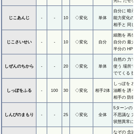
先に だせ
自分に 暗
じこあんじ
-
-
10
◇変化
単体
能力変化の
相手と 同
細胞を 再
じこさいせい
-
-
10
◇変化
自分
自分の 最
半分の H
自然の 力
しぜんのちから
-
-
20
◇変化
単体
使う 場所
でてくる 
しっぽを 
しっぽをふる
-
100
30
◇変化
相手2体
油断を 誘
相手の 防
5ターンの
しんぴのまもり
-
-
25
◇変化
全体
不思議な 
状態異常に
なぞの 念