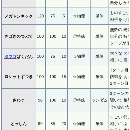
自分も か
ものすごい
120
75
5
☆物理
単体
メガトンキック
相手を け
無数の 光
さばきのつぶて
100
100
10
◎特殊
単体
自分の 持
タイプ
が 
大きな
タ
100
75
10
☆物理
単体
タマゴ
ばくだん
相手に 投
1ターン目
ロケットずつき
100
100
15
☆物理
単体
防御を あ
2ターン目
3ターンの
さわぐ
90
100
10
◎特殊
ランダム
騒いで 相
そのあいだ
すごい 勢
とっしん
90
85
20
☆物理
単体
相手に ぶ