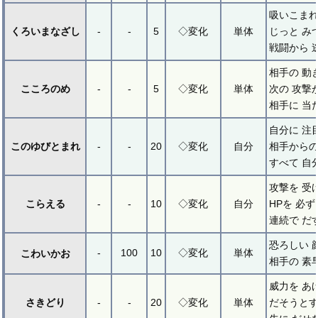
吸いこまれ
くろいまなざし
-
-
5
◇変化
単体
じっと み
戦闘から 
相手の 動
こころのめ
-
-
5
◇変化
単体
次の 攻撃
相手に 当
自分に 注
このゆびとまれ
-
-
20
◇変化
自分
相手からの
すべて 自
攻撃を 受
こらえる
-
-
10
◇変化
自分
HPを 必ず
連続で だ
恐ろしい 
-
100
10
◇変化
単体
こわいかお
相手の 素
威力を あ
さきどり
-
-
20
◇変化
単体
だそうとす