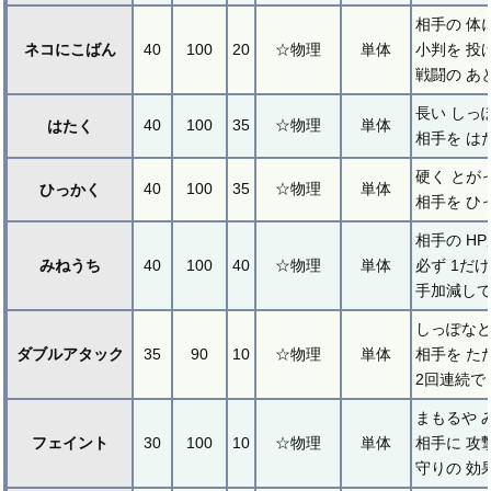
相手の 体
ネコにこばん
40
100
20
☆物理
単体
小判を 投
戦闘の あ
長い しっ
40
100
35
☆物理
単体
はたく
相手を は
硬く とが
40
100
35
☆物理
単体
ひっかく
相手を ひ
相手の HP
みねうち
40
100
40
☆物理
単体
必ず 1だ
手加減して
しっぽなど
ダブルアタック
35
90
10
☆物理
単体
相手を た
2回連続で
まもるや 
フェイント
30
100
10
☆物理
単体
相手に 攻
守りの 効