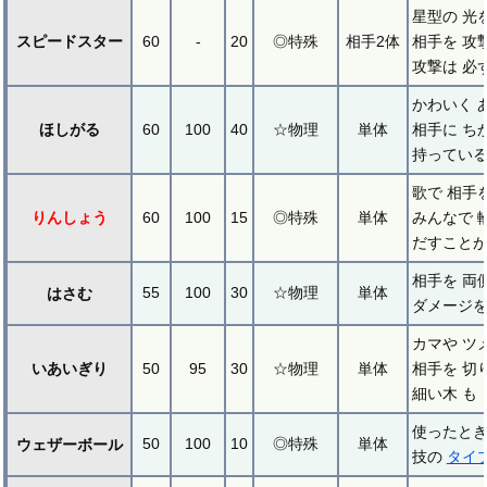
星型の 光
スピードスター
60
-
20
◎特殊
相手2体
相手を 攻
攻撃は 必
かわいく 
ほしがる
60
100
40
☆物理
単体
相手に ち
持っている
歌で 相手
りんしょう
60
100
15
◎特殊
単体
みんなで 
だすことが
相手を 両
55
100
30
☆物理
単体
はさむ
ダメージを
カマや ツ
いあいぎり
50
95
30
☆物理
単体
相手を 切
細い木 も
使ったとき
50
100
10
◎特殊
単体
ウェザーボール
技の
タイ