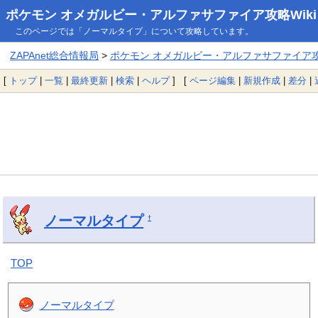
ポケモン オメガルビー・アルファサファイア攻略Wiki
このページでは「ノーマルタイプ」について攻略しています。
ZAPAnet総合情報局
>
ポケモン オメガルビー・アルファサファイア攻略
[
トップ
|
一覧
|
最終更新
|
検索
|
ヘルプ
] [
ページ編集
|
新規作成
|
差分
|
ノーマルタイプ
†
TOP
ノーマルタイプ