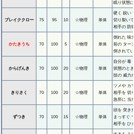
眠り状態に
硬く 鋭い
ブレイククロー
75
95
10
☆物理
単体
切り裂いて
相手の 防
倒れた 味
かたきうち
70
100
5
☆物理
単体
前の ター
倒されてい
自分が 毒 
からげんき
70
100
20
☆物理
単体
状態のとき
技の 威力が
ツメや カ
きりさく
70
100
20
☆物理
単体
相手を 切
急所に 当
頭を 突き
ずつき
70
100
15
☆物理
単体
まっすぐ 
相手を ひ
すきを み