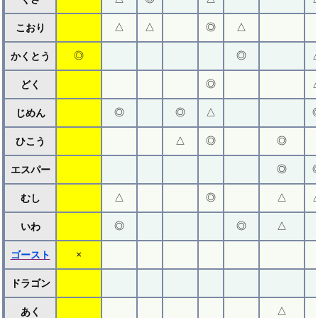
△
△
◎
△
こおり
◎
◎
かくとう
◎
どく
◎
◎
△
じめん
△
◎
◎
ひこう
◎
エスパー
△
◎
△
むし
◎
◎
△
いわ
×
ゴースト
ドラゴン
△
あく