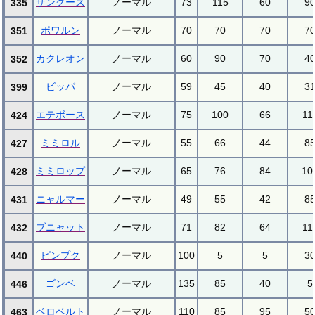
ザングース
ノーマル
73
115
60
9
335
ポワルン
ノーマル
70
70
70
7
351
カクレオン
ノーマル
60
90
70
4
352
ビッパ
ノーマル
59
45
40
3
399
エテボース
ノーマル
75
100
66
11
424
ミミロル
ノーマル
55
66
44
8
427
ミミロップ
ノーマル
65
76
84
10
428
ニャルマー
ノーマル
49
55
42
8
431
ブニャット
ノーマル
71
82
64
11
432
ピンプク
ノーマル
100
5
5
3
440
ゴンベ
ノーマル
135
85
40
5
446
ベロベルト
ノーマル
110
85
95
5
463