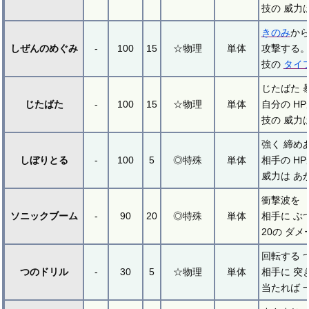
技の 威力
きのみ
から
しぜんのめぐみ
-
100
15
☆物理
単体
攻撃する
技の
タイ
じたばた 
じたばた
-
100
15
☆物理
単体
自分の H
技の 威力
強く 締め
しぼりとる
-
100
5
◎特殊
単体
相手の H
威力は あ
衝撃波を
ソニックブーム
-
90
20
◎特殊
単体
相手に ぶ
20の ダ
回転する 
つのドリル
-
30
5
☆物理
単体
相手に 突
当たれば 