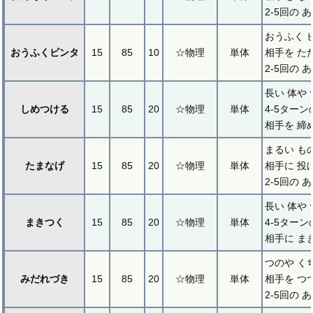
2-5回の 
おうふく 
おうふくビンタ
15
85
10
☆物理
単体
相手を た
2-5回の 
長い 体や
しめつける
15
85
20
☆物理
単体
4-5ターン
相手を 締
まるい も
たまなげ
15
85
20
☆物理
単体
相手に 投
2-5回の 
長い 体や
まきつく
15
85
20
☆物理
単体
4-5ターン
相手に ま
つのや く
みだれづき
15
85
20
☆物理
単体
相手を つ
2-5回の 