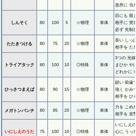
急所に 当
目にも 留
しんそく
80
100
5
☆物理
単体
相手に 突
必ず 先制
長い しっ
80
75
20
☆物理
単体
たたきつける
相手を た
3つの 光
トライアタック
80
100
10
◎特殊
単体
まひか や
どれかに 
鋭い 前歯
ひっさつまえば
80
90
15
☆物理
単体
強く かみ
相手を ひ
力を こめ
80
85
20
☆物理
単体
メガトンパンチ
相手を 攻
いにしえの
いにしえのうた
75
100
10
◎特殊
単体
心に うっ