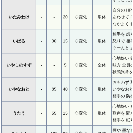
自分の HP
いたみわけ
-
-
20
◇変化
単体
あわせて 
なかよく 
相手を 怒
いばる
-
90
15
◇変化
単体
怒りで 相
ぐーんと 
心地好い 
いやしのすず
-
-
5
◇変化
全体
味方 全員
状態異常を
おもわず 
いやなおと
-
85
40
◇変化
単体
いやなおと
相手の 防
心地好い 
うたう
-
55
15
◇変化
単体
歌声を 聞
相手を 眠
煙や 墨な