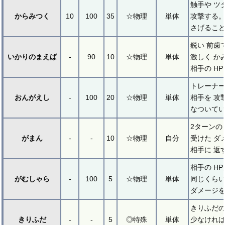
触手や ツ
からみつく
10
100
35
☆物理
単体
攻撃する。
さげること
鋭い 前歯
いかりのまえば
-
90
10
☆物理
単体
激しく か
相手の HP
トレーナー
おんがえし
-
100
20
☆物理
単体
相手を 攻
なついてい
2ターンの
がまん
-
-
10
☆物理
自分
受けた ダ
相手に 返
相手の HP
がむしゃら
-
100
5
☆物理
単体
同じくらい
ダメージを
きりふだの 
きりふだ
-
-
5
◎特殊
単体
少なければ