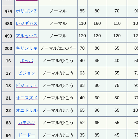
ポリゴンＺ
ノーマル
85
80
70
9
474
レジギガス
ノーマル
110
160
110
10
486
アルセウス
ノーマル
120
120
120
12
493
キリンリキ
ノーマル/エスパー
70
80
65
8
203
ポッポ
ノーマル/ひこう
40
45
40
5
16
ピジョン
ノーマル/ひこう
63
60
55
7
17
ピジョット
ノーマル/ひこう
83
80
75
9
18
オニスズメ
ノーマル/ひこう
40
60
30
7
21
オニドリル
ノーマル/ひこう
65
90
65
10
22
カモネギ
ノーマル/ひこう
52
65
55
6
83
ドードー
ノーマル/ひこう
35
85
45
7
84