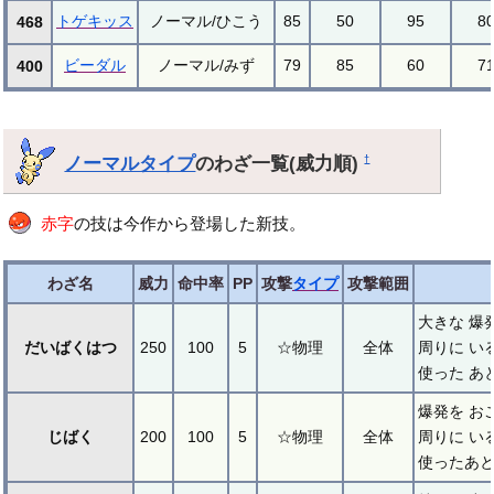
トゲキッス
ノーマル/ひこう
85
50
95
8
468
ビーダル
ノーマル/みず
79
85
60
7
400
ノーマルタイプ
のわざ一覧(威力順)
†
赤字
の技は今作から登場した新技。
わざ名
威力
命中率
PP
攻撃
タイプ
攻撃範囲
大きな 爆
だいばくはつ
250
100
5
☆物理
全体
周りに い
使った あ
爆発を お
じばく
200
100
5
☆物理
全体
周りに い
使ったあと