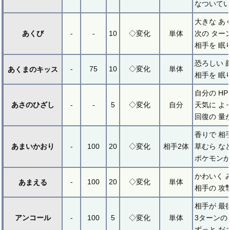
なついてい
大きな あ
あくび
-
-
10
◇変化
単体
次の ター
相手を 眠
恐ろしい 
-
75
10
◇変化
単体
あくまのキッス
相手を 眠
自分の H
あさのひざし
-
-
5
◇変化
自分
天気に よ
回復の 量
香りで 相
あまいかおり
-
100
20
◇変化
相手2体
草むら な
ポケモンが
かわいく 
-
100
20
◇変化
単体
あまえる
相手の 攻
相手が 最
アンコール
-
100
5
◇変化
単体
3ターンの
ずっと だ