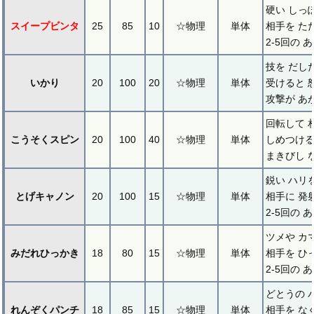
硬い しっ
スイープビンタ
25
85
10
☆物理
単体
相手を た
2-5回の 
技を だし
いかり
20
100
20
☆物理
単体
受けると 
攻撃が あ
回転して 
こうそくスピン
20
100
40
☆物理
単体
しめつける
まきびし 
鋭い ハリ
とげキャノン
20
100
15
☆物理
単体
相手に 発
2-5回の 
ツメや カ
みだれひっかき
18
80
15
☆物理
単体
相手を ひ
2-5回の 
どとうの 
れんぞくパンチ
18
85
15
☆物理
単体
相手を な