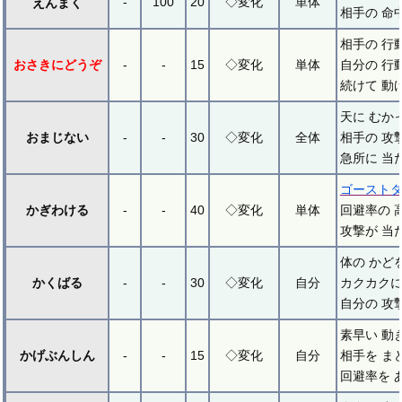
-
100
20
◇変化
単体
えんまく
相手の 命
相手の 行
おさきにどうぞ
-
-
15
◇変化
単体
自分の 行
続けて 動
天に むか
おまじない
-
-
30
◇変化
全体
相手の 攻
急所に 当
ゴースト
かぎわける
-
-
40
◇変化
単体
回避率の 
攻撃が 当
体の かど
かくばる
-
-
30
◇変化
自分
カクカクに
自分の 攻
素早い 動
かげぶんしん
-
-
15
◇変化
自分
相手を ま
回避率を 