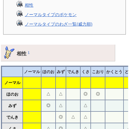
相性
ノーマルタイプのポケモン
ノーマルタイプのわざ一覧(威力順)
相性
†
ノーマル
ほのお
みず
でんき
くさ
こおり
かくとう
ど
ノーマル
△
△
◎
◎
ほのお
◎
△
△
みず
◎
△
△
でんき
△
◎
△
くさ