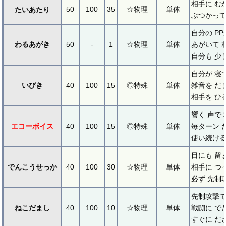
相手に む
50
100
35
☆物理
単体
たいあたり
ぶつかって
自分の P
わるあがき
50
-
1
☆物理
単体
あがいて 
自分も 少
自分が 寝
いびき
40
100
15
◎特殊
単体
雑音を だ
相手を ひ
響く 声で
エコーボイス
40
100
15
◎特殊
単体
毎ターン 
使い続ける
目にも 留
でんこうせっか
40
100
30
☆物理
単体
相手に つ
必ず 先制
先制攻撃で
ねこだまし
40
100
10
☆物理
単体
戦闘に で
すぐに だ